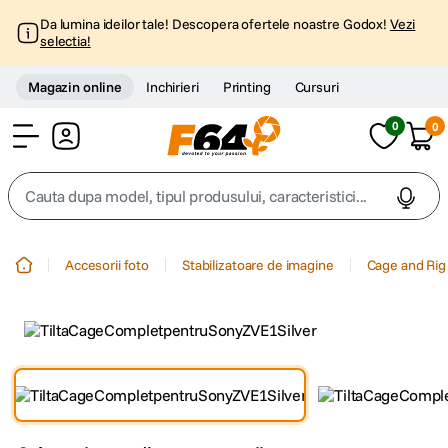
Da lumina ideilor tale! Descopera ofertele noastre Godox!
Vezi
selectia!
Magazin online
Inchirieri
Printing
Cursuri
0
0
Cont
Cauta dupa model, tipul produsului, caracteristici...
Top Cautari
Accesorii foto
Stabilizatoare de imagine
Cage and Rig
canon g7x
1
.
trepied
2
.
trepied telefon
3
.
peak design
4
.