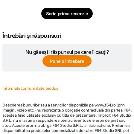
Scrie prima recenzie
Întrebări și răspunsuri
Nu găsești răspunsul pe care îl cauți?
Pune o întrebare
Informatii conformitate produs
Descrierea bunurilor sau a serviciilor disponibile pe
www.f64.ro
(prin
imagini, video etc.) nu reprezinta o obligatie contractuala din partea F64,
acestea fiind utilizate exclusiv cu titlu de prezentare. Implicit F64 Studio
S.R.L. nu isi asuma raspunderea pentru eventualele erori de pret sau
stoc. Aceste erori nu obliga F64 Studio S.R.L. la nicio actiune. Preturile si
disponibilitatea produselor comercializate de catre F64 Studio SRL pot