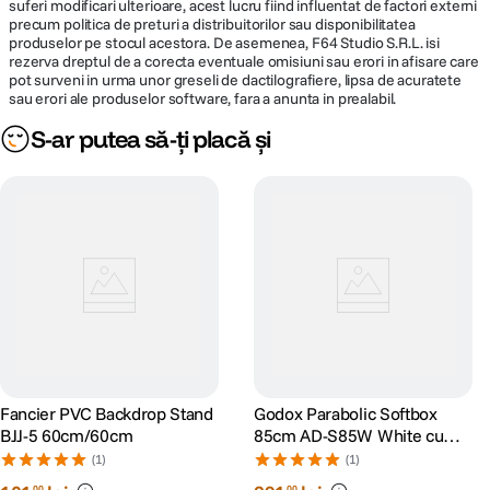
suferi modificari ulterioare, acest lucru fiind influentat de factori externi
precum politica de preturi a distribuitorilor sau disponibilitatea
produselor pe stocul acestora. De asemenea, F64 Studio S.R.L. isi
rezerva dreptul de a corecta eventuale omisiuni sau erori in afisare care
pot surveni in urma unor greseli de dactilografiere, lipsa de acuratete
sau erori ale produselor software, fara a anunta in prealabil.
S-ar putea să-ți placă și
Fancier PVC Backdrop Stand
Godox Parabolic Softbox
BJJ-5 60cm/60cm
85cm AD-S85W White cu
Montura Godox pentru
(1)
(1)
AD400PRO
00
00