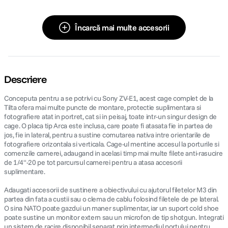
Încarcă mai multe accesorii
Descriere
Conceputa pentru a se potrivi cu Sony ZV-E1, acest cage complet de la
Tilta ofera mai multe puncte de montare, protectie suplimentara si
fotografiere atat in portret, cat si in peisaj, toate intr-un singur design de
cage. O placa tip Arca este inclusa, care poate fi atasata fie in partea de
jos, fie in lateral, pentru a sustine comutarea nativa intre orientarile de
fotografiere orizontala si verticala. Cage-ul mentine accesul la porturile si
comenzile camerei, adaugand in acelasi timp mai multe filete anti-rasucire
de 1/4"-20 pe tot parcursul camerei pentru a atasa accesorii
suplimentare.
Adaugati accesorii de sustinere a obiectivului cu ajutorul filetelor M3 din
partea din fata a custii sau o clema de cablu folosind filetele de pe lateral.
O sina NATO poate gazdui un maner suplimentar, iar un suport cold shoe
poate sustine un monitor extern sau un microfon de tip shotgun. Integrati
un sistem de racire disponibil separat prin intermediul portului pentru