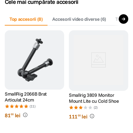
Cele mai cumpărate accesorii
canon sx740 hs
5
.
Top accesorii
(
8
)
Accesorii video diverse
(
6
)
Travel
(
2
lavaliera
6
.
sony fx
7
.
card memorie
8
.
dji mic mini
9
.
dji osmo
10
.
SmallRig 2066B Brat
Smallrig 3809 Monitor
Articulat 24cm
Mount Lite cu Cold Shoe
(11)
(2)
81
lei
00
111
lei
00