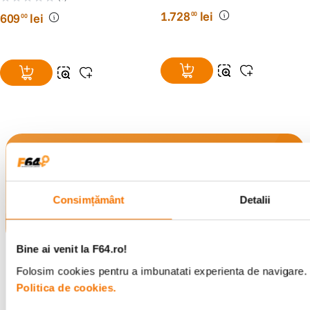
1
.
728
lei
00
609
lei
00
Alatura-te comunitatii creatorilor
Descopera inspiratie, recomandari utile,
ghiduri foto-video si oferte pregatite special
Consimțământ
Detalii
pentru tine.
Bine ai venit la F64.ro!
Consultanta
Livrare gratuita pe
Folosim cookies pentru a imbunatati experienta de navigare. P
specializata
499lei
Politica de cookies.