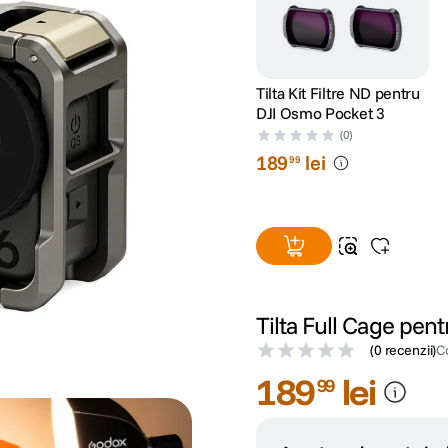
Tilta Kit Filtre ND pentru
DJI Osmo Pocket 3
(0)
189
lei
99
Tilta Full Cage pen
(
0 recenzii
)
C
189
lei
99