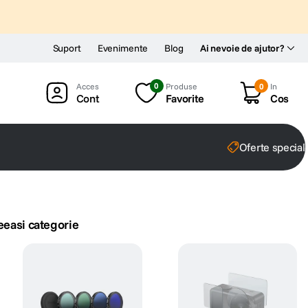
Suport
Evenimente
Blog
Ai nevoie de ajutor?
0
Produse
0
In
Cont
Favorite
Cos
Oferte special
eeasi categorie