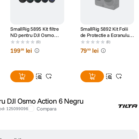
SmallRig 5895 Kit filtre
SmallRig 5892 Kit Folii
ND pentru DJI Osmo
de Protectie a Ecranului
Action 6
pentru DJI Osmo Action 6
(0)
(0)
199
lei
79
lei
99
99
tru DJI Osmo Action 6 Negru
Compara
od
:
125099096