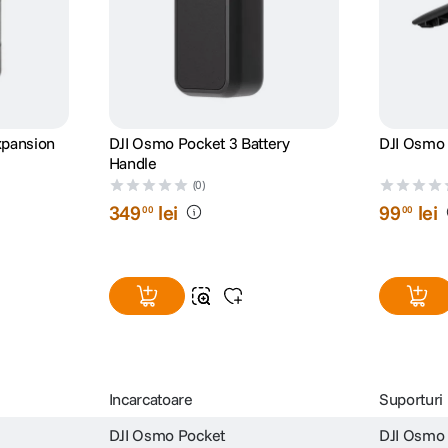
xpansion
DJI Osmo Pocket 3 Battery
DJI Osmo 
Handle
(0)
349
lei
99
lei
00
00
Incarcatoare
Suporturi
DJI Osmo Pocket
DJI Osmo