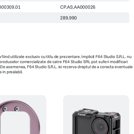
000309.01
CP.AS.AA000026
289.990
fiind utilizate exclusiv cu titlu de prezentare. Implicit F64 Studio S.R.L. nu
a produselor comercializate de catre F64 Studio SRL pot suferi modificari
ra. De asemenea, F64 Studio S.R.L. isi rezerva dreptul de a corecta eventuale
 in prealabil.