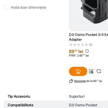
Arată doar diferențele
DJI Osmo Pocket 3/4 E
Adapter
(0)
89
lei
90
PRP:
149
lei
00
Resigilat
de la
85
lei
41
Tip Accesoriu
Suporturi
Compatibilitate
DJI Osmo Pocket