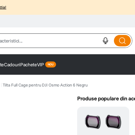
tia!
istici...
te
Cadouri
Pachete
VIP
Tilta Full Cage pentru DJI Osmo Action 6 Negru
Produse populare din ac