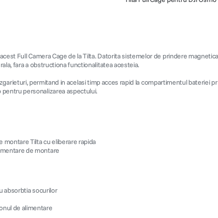
acest Full Camera Cage de la Tilta. Datorita sistemelor de prindere magnetica c
ala, fara a obstructiona functionalitatea acesteia.
i si zgarieturi, permitand in acelasi timp acces rapid la compartimentul bateriei
pentru personalizarea aspectului.
e montare Tilta cu eliberare rapida
uplimentare de montare
ru absorbtia socurilor
tonul de alimentare