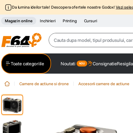
Da lumina ideilor tale! Descopera ofertele noastre Godox!
Vezi selec
Magazin online
Inchirieri
Printing
Cursuri
Cauta dupa model, tipul produsului, caracter
Top Cautari
Toate categoriile
Noutati
Consignatie
Resigila
canon g7x
1
.
Camere de actiune si drone
Accesorii camere de actiune
trepied
2
.
trepied telefon
3
.
peak design
4
.
canon sx740 hs
5
.