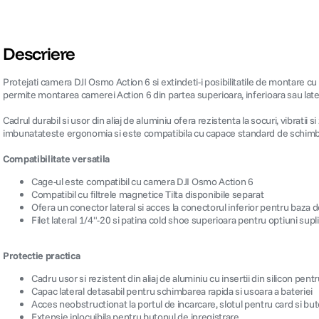
Descriere
Protejati camera DJI Osmo Action 6 si extindeti-i posibilitatile de montare cu 
permite montarea camerei Action 6 din partea superioara, inferioara sau later
Cadrul durabil si usor din aliaj de aluminiu ofera rezistenta la socuri, vibrati
imbunatateste ergonomia si este compatibila cu capace standard de schimb 
Compatibilitate versatila
Cage-ul este compatibil cu camera DJI Osmo Action 6
Compatibil cu filtrele magnetice Tilta disponibile separat
Ofera un conector lateral si acces la conectorul inferior pentru baza d
Filet lateral 1/4"-20 si patina cold shoe superioara pentru optiuni s
Protectie practica
Cadru usor si rezistent din aliaj de aluminiu cu insertii din silicon pent
Capac lateral detasabil pentru schimbarea rapida si usoara a bateriei
Acces neobstructionat la portul de incarcare, slotul pentru card si bu
Extensie inlocuibila pentru butonul de inregistrare