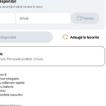
isponibil
te anunțăm când revine în stoc.
Trimite
ndisponibil
Adaugă la favorite
ie
luni.
Persoană juridică: 12 luni.
ion 6
shoe integrate
u eliberare rapida
ru baterie
iniu
bsorbtia socurilor
 Action 6 Negru