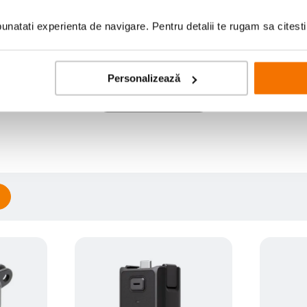
natati experienta de navigare. Pentru detalii te rugam sa citest
Personalizează
Scrie prima recenzie