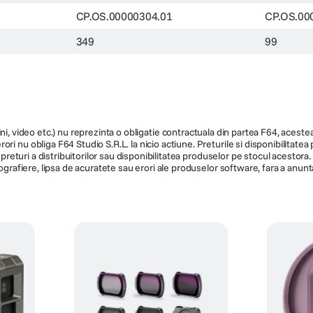
CP.OS.00000304.01
CP.OS.00
349
99
ni, video etc.) nu reprezinta o obligatie contractuala din partea F64, acestea 
ri nu obliga F64 Studio S.R.L. la nicio actiune. Preturile si disponibilitate
de preturi a distribuitorilor sau disponibilitatea produselor pe stocul acesto
ografiere, lipsa de acuratete sau erori ale produselor software, fara a anunta