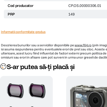
Cod producator
CP.OS.00000306.01
PRP
149
Informatii conformitate produs
Descrierea bunurilor sau a serviciilor disponibile pe
www.f64.ro
(prin imagi
isi asuma raspunderea pentru eventualele erori de pret sau stoc. Aceste ero
ulterioare, acest lucru fiind influentat de factori externi precum politica 
omisiuni sau erori in afisare care pot surveni in urma unor greseli de dactil
S-ar putea să-ți placă și