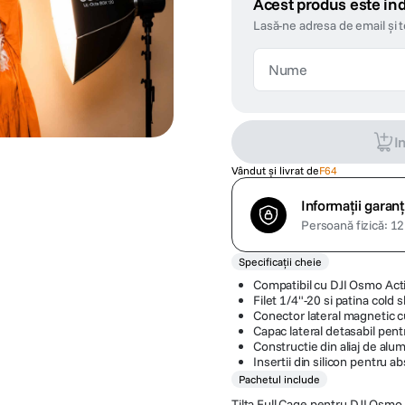
Acest produs este ind
Lasă-ne adresa de email și 
I
Vândut și livrat de
F64
Informații garanț
Persoană fizică: 12 
Specificații cheie
Compatibil cu DJI Osmo Act
Filet 1/4"-20 si patina cold 
Conector lateral magnetic c
Capac lateral detasabil pent
Constructie din aliaj de alum
Insertii din silicon pentru a
Pachetul include
Tilta Full Cage pentru DJI Osmo