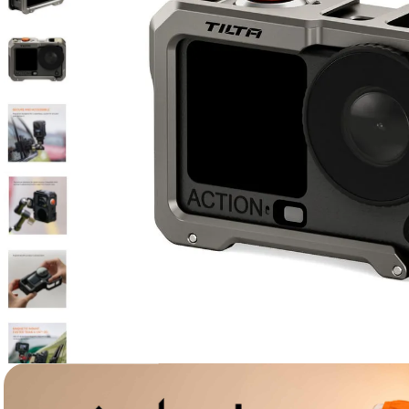
lavaliera
6
.
card memorie
7
.
dji mic mini
8
.
dji osmo
9
.
insta 360
10
.