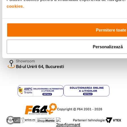
cookies.
Metode de plata
Permitere toate
Comenzi si suport
+40 21 270 0050
Personalizează
Program de lucru
09:00 - 21:00
Showroom
Bd-ul Unirii 64, Bucuresti
Copyright © F64 2001 - 2026
Parteneri tehnologie: