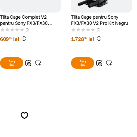
Tilta Cage Complet V2
Tilta Cage pentru Sony
pentru Sony FX3/FX30
FX3/FX30 V2 Pro Kit Negru
Negru
(0)
(0)
609
lei
1
.
728
lei
00
00
Alatura-te comunitatii creatorilor
Descopera inspiratie, recomandari utile,
ghiduri foto-video si oferte pregatite special
pentru tine.