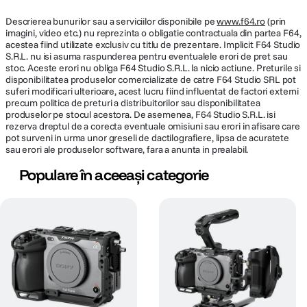
Descrierea bunurilor sau a serviciilor disponibile pe
www.f64.ro
(prin
imagini, video etc.) nu reprezinta o obligatie contractuala din partea F64,
acestea fiind utilizate exclusiv cu titlu de prezentare. Implicit F64 Studio
S.R.L. nu isi asuma raspunderea pentru eventualele erori de pret sau
stoc. Aceste erori nu obliga F64 Studio S.R.L. la nicio actiune. Preturile si
disponibilitatea produselor comercializate de catre F64 Studio SRL pot
suferi modificari ulterioare, acest lucru fiind influentat de factori externi
precum politica de preturi a distribuitorilor sau disponibilitatea
produselor pe stocul acestora. De asemenea, F64 Studio S.R.L. isi
rezerva dreptul de a corecta eventuale omisiuni sau erori in afisare care
pot surveni in urma unor greseli de dactilografiere, lipsa de acuratete
sau erori ale produselor software, fara a anunta in prealabil.
Populare în aceeași categorie