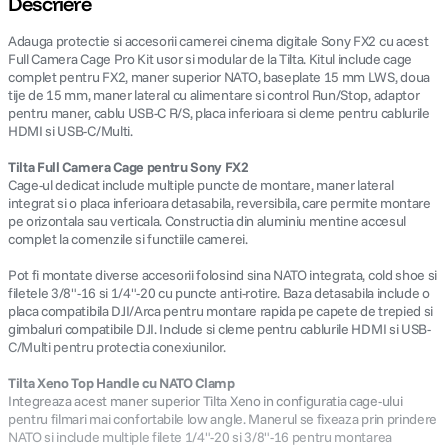
Descriere
Adauga protectie si accesorii camerei cinema digitale Sony FX2 cu acest
canon sx740 hs
5
.
Full Camera Cage Pro Kit usor si modular de la Tilta. Kitul include cage
complet pentru FX2, maner superior NATO, baseplate 15 mm LWS, doua
lavaliera
6
.
tije de 15 mm, maner lateral cu alimentare si control Run/Stop, adaptor
pentru maner, cablu USB-C R/S, placa inferioara si cleme pentru cablurile
HDMI si USB-C/Multi.
card memorie
7
.
Tilta Full Camera Cage pentru Sony FX2
Cage-ul dedicat include multiple puncte de montare, maner lateral
ulanzi
8
.
integrat si o placa inferioara detasabila, reversibila, care permite montare
pe orizontala sau verticala. Constructia din aluminiu mentine accesul
insta 360
9
.
complet la comenzile si functiile camerei.
Pot fi montate diverse accesorii folosind sina NATO integrata, cold shoe si
godox
10
.
filetele 3/8"-16 si 1/4"-20 cu puncte anti-rotire. Baza detasabila include o
placa compatibila DJI/Arca pentru montare rapida pe capete de trepied si
gimbaluri compatibile DJI. Include si cleme pentru cablurile HDMI si USB-
C/Multi pentru protectia conexiunilor.
Tilta Xeno Top Handle cu NATO Clamp
Integreaza acest maner superior Tilta Xeno in configuratia cage-ului
pentru filmari mai confortabile low angle. Manerul se fixeaza prin prindere
NATO si include multiple filete 1/4"-20 si 3/8"-16 pentru montarea