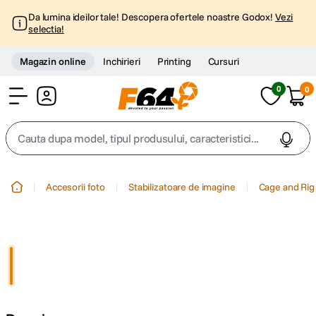
Da lumina ideilor tale! Descopera ofertele noastre Godox!
Vezi
selectia!
Magazin online
Inchirieri
Printing
Cursuri
0
0
Cont
Cauta dupa model, tipul produsului, caracteristici...
Top Cautari
Accesorii foto
Stabilizatoare de imagine
Cage and Rig
canon g7x
1
.
trepied
2
.
trepied telefon
3
.
peak design
4
.