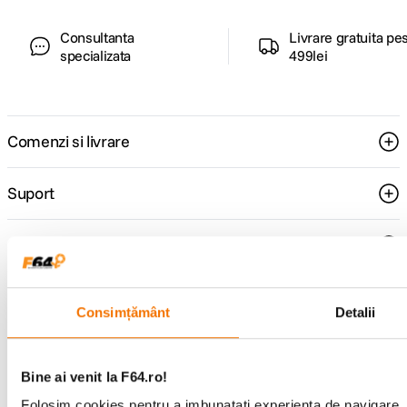
Consultanta
Livrare gratuita pe
specializata
499lei
Comenzi si livrare
Suport
Service si garantii
F64 Studio
Consimțământ
Detalii
Urmareste-ne
Bine ai venit la F64.ro!
Folosim cookies pentru a imbunatati experienta de navigare. P