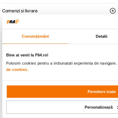
Comenzi si livrare
Suport
Consimțământ
Detalii
Service si garantii
Bine ai venit la F64.ro!
F64 Studio
Folosim cookies pentru a imbunatati experienta de navigare. P
de cookies.
Urmareste-ne
Permitere toate
Metode de plata
Personalizează