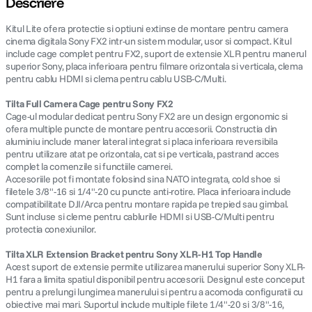
Descriere
Kitul Lite ofera protectie si optiuni extinse de montare pentru camera
canon sx740 hs
5
.
cinema digitala Sony FX2 intr-un sistem modular, usor si compact. Kitul
include cage complet pentru FX2, suport de extensie XLR pentru manerul
lavaliera
6
.
superior Sony, placa inferioara pentru filmare orizontala si verticala, clema
pentru cablu HDMI si clema pentru cablu USB-C/Multi.
card memorie
7
.
Tilta Full Camera Cage pentru Sony FX2
Cage-ul modular dedicat pentru Sony FX2 are un design ergonomic si
ofera multiple puncte de montare pentru accesorii. Constructia din
ulanzi
8
.
aluminiu include maner lateral integrat si placa inferioara reversibila
pentru utilizare atat pe orizontala, cat si pe verticala, pastrand acces
insta 360
9
.
complet la comenzile si functiile camerei.
Accesoriile pot fi montate folosind sina NATO integrata, cold shoe si
filetele 3/8"-16 si 1/4"-20 cu puncte anti-rotire. Placa inferioara include
godox
10
.
compatibilitate DJI/Arca pentru montare rapida pe trepied sau gimbal.
Sunt incluse si cleme pentru cablurile HDMI si USB-C/Multi pentru
protectia conexiunilor.
Tilta XLR Extension Bracket pentru Sony XLR-H1 Top Handle
Acest suport de extensie permite utilizarea manerului superior Sony XLR-
H1 fara a limita spatiul disponibil pentru accesorii. Designul este conceput
pentru a prelungi lungimea manerului si pentru a acomoda configuratii cu
obiective mai mari. Suportul include multiple filete 1/4"-20 si 3/8"-16,