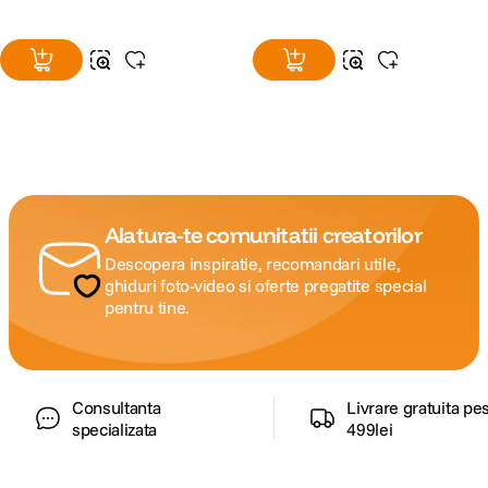
Alatura-te comunitatii creatorilor
Descopera inspiratie, recomandari utile,
ghiduri foto-video si oferte pregatite special
pentru tine.
Consultanta
Livrare gratuita pe
specializata
499lei