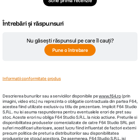
Scrie prima recenzie
Întrebări și răspunsuri
Nu găsești răspunsul pe care îl cauți?
Pune o întrebare
Informatii conformitate produs
Descrierea bunurilor sau a serviciilor disponibile pe
www.f64.ro
(prin
imagini, video etc.) nu reprezinta o obligatie contractuala din partea F64,
acestea fiind utilizate exclusiv cu titlu de prezentare. Implicit F64 Studio
S.R.L. nu isi asuma raspunderea pentru eventualele erori de pret sau
stoc. Aceste erori nu obliga F64 Studio S.R.L. la nicio actiune. Preturile si
disponibilitatea produselor comercializate de catre F64 Studio SRL pot
suferi modificari ulterioare, acest lucru fiind influentat de factori externi
precum politica de preturi a distribuitorilor sau disponibilitatea
produselor pe stocul acestora. De asemenea, F64 Studio S.R.L. isi