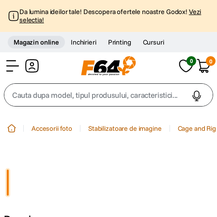
Da lumina ideilor tale! Descopera ofertele noastre Godox!
Vezi
selectia!
Magazin online
Inchirieri
Printing
Cursuri
0
0
Cont
Cauta dupa model, tipul produsului, caracteristici...
Top Cautari
Accesorii foto
Stabilizatoare de imagine
Cage and Rig
canon g7x
1
.
trepied
2
.
trepied telefon
3
.
peak design
4
.