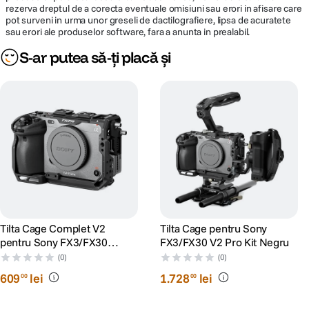
rezerva dreptul de a corecta eventuale omisiuni sau erori in afisare care
pot surveni in urma unor greseli de dactilografiere, lipsa de acuratete
sau erori ale produselor software, fara a anunta in prealabil.
S-ar putea să-ți placă și
Tilta Cage Complet V2
Tilta Cage pentru Sony
pentru Sony FX3/FX30
FX3/FX30 V2 Pro Kit Negru
Negru
(0)
(0)
609
lei
1
.
728
lei
00
00