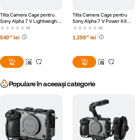
Tilta Camera Cage pentru
Tilta Camera Cage pentru
Sony Alpha 7 V Lightweight
Sony Alpha 7 V Power Kit
Kit Negru
Negru
(0)
(0)
549
lei
1
.
399
lei
00
00
Populare în aceeași categorie