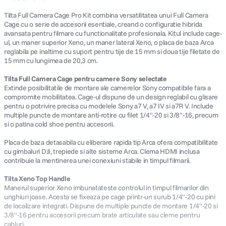
Tilta Full Camera Cage Pro Kit combina versatilitatea unui Full Camera
Cage cu o serie de accesorii esentiale, creand o configuratie hibrida
avansata pentru filmare cu functionalitate profesionala. Kitul include cage-
ul, un maner superior Xeno, un maner lateral Xeno, o placa de baza Arca
reglabila pe inaltime cu suport pentru tije de 15 mm si doua tije filetate de
15 mm cu lungimea de 20,3 cm.
Tilta Full Camera Cage pentru camere Sony selectate
Extinde posibilitatile de montare ale camerelor Sony compatibile fara a
compromite mobilitatea. Cage-ul dispune de un design reglabil cu glisare
pentru o potrivire precisa cu modelele Sony a7 V, a7 IV si a7R V. Include
multiple puncte de montare anti-rotire cu filet 1/4"-20 si 3/8"-16, precum
si o patina cold shoe pentru accesorii.
Placa de baza detasabila cu eliberare rapida tip Arca ofera compatibilitate
cu gimbaluri DJI, trepiede si alte sisteme Arca. Clema HDMI inclusa
contribuie la mentinerea unei conexiuni stabile in timpul filmarii.
Tilta Xeno Top Handle
Manerul superior Xeno imbunatateste controlul in timpul filmarilor din
unghiuri joase. Acesta se fixeaza pe cage printr-un surub 1/4"-20 cu pini
de localizare integrati. Dispune de multiple puncte de montare 1/4"-20 si
3/8"-16 pentru accesorii precum brate articulate sau cleme pentru
cabluri.