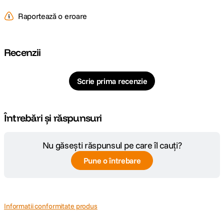
negru pentru rezistenta sporita la uzura si coroziune. Ambele capete sunt
Raportează o eroare
filetate pentru extinderea lungimii cu adaptoare compatibile.
Un capat este tesit pentru montarea mai usoara a accesoriilor, iar celalalt
are taiere dreapta pentru o imbinare mai precisa intre tije.
Recenzii
Scrie prima recenzie
Întrebări și răspunsuri
Nu găsești răspunsul pe care îl cauți?
Pune o întrebare
Informatii conformitate produs