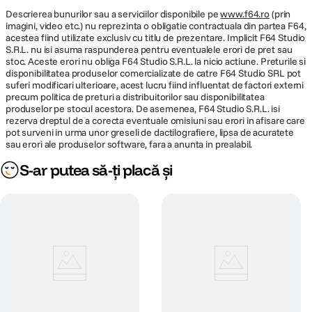
Descrierea bunurilor sau a serviciilor disponibile pe
www.f64.ro
(prin
imagini, video etc.) nu reprezinta o obligatie contractuala din partea F64,
acestea fiind utilizate exclusiv cu titlu de prezentare. Implicit F64 Studio
S.R.L. nu isi asuma raspunderea pentru eventualele erori de pret sau
stoc. Aceste erori nu obliga F64 Studio S.R.L. la nicio actiune. Preturile si
disponibilitatea produselor comercializate de catre F64 Studio SRL pot
suferi modificari ulterioare, acest lucru fiind influentat de factori externi
precum politica de preturi a distribuitorilor sau disponibilitatea
produselor pe stocul acestora. De asemenea, F64 Studio S.R.L. isi
rezerva dreptul de a corecta eventuale omisiuni sau erori in afisare care
pot surveni in urma unor greseli de dactilografiere, lipsa de acuratete
sau erori ale produselor software, fara a anunta in prealabil.
S-ar putea să-ți placă și