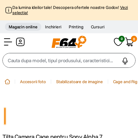
Da lumina ideilor tale! Descopera ofertele noastre Godox!
Vezi
selectia!
Magazin online
Inchirieri
Printing
Cursuri
0
0
Cont
Cauta dupa model, tipul produsului, caracteristici...
Top Cautari
Accesorii foto
Stabilizatoare de imagine
Cage and Rig
canon g7x
1
.
trepied
2
.
trepied telefon
3
.
Tilta Camera Cage pentru Sony Alpha 7
peak design
4
.