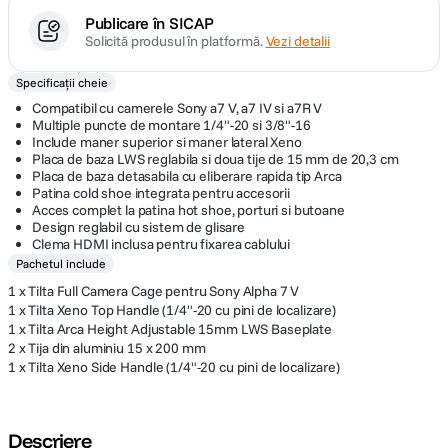
Publicare în SICAP
Solicită produsul în platformă.
Vezi detalii
Specificații cheie
Compatibil cu camerele Sony a7 V, a7 IV si a7R V
Multiple puncte de montare 1/4"-20 si 3/8"-16
Include maner superior si maner lateral Xeno
Placa de baza LWS reglabila si doua tije de 15 mm de 20,3 cm
Placa de baza detasabila cu eliberare rapida tip Arca
Patina cold shoe integrata pentru accesorii
Acces complet la patina hot shoe, porturi si butoane
Design reglabil cu sistem de glisare
Clema HDMI inclusa pentru fixarea cablului
Pachetul include
1 x Tilta Full Camera Cage pentru Sony Alpha 7 V
1 x Tilta Xeno Top Handle (1/4"-20 cu pini de localizare)
1 x Tilta Arca Height Adjustable 15mm LWS Baseplate
2 x Tija din aluminiu 15 x 200 mm
1 x Tilta Xeno Side Handle (1/4"-20 cu pini de localizare)
Descriere