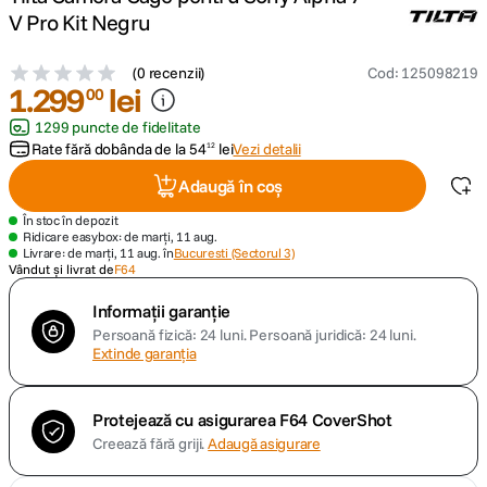
V Pro Kit Negru
canon sx740 hs
5
.
(
0 recenzii
)
Cod
:
125098219
1
.
299
lei
00
lavaliera
6
.
1299 puncte de fidelitate
Rate fără dobânda de la
card memorie
54
lei
Vezi detalii
12
7
.
Adaugă în coș
ulanzi
8
.
În stoc în depozit
Ridicare easybox: de marți, 11 aug.
insta 360
Livrare: de marți, 11 aug. în
Bucuresti (Sectorul 3)
9
.
Vândut și livrat de
F64
godox
10
.
Informații garanție
Persoană fizică: 24 luni.
Persoană juridică: 24 luni.
Extinde garanția
Protejează cu asigurarea F64 CoverShot
Creează fără griji.
Adaugă asigurare