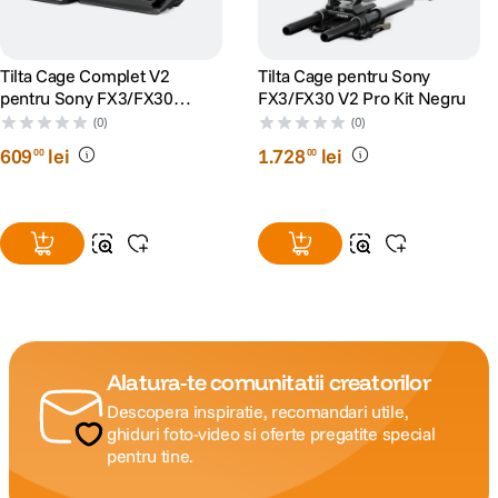
Tilta Cage Complet V2
Tilta Cage pentru Sony
pentru Sony FX3/FX30
FX3/FX30 V2 Pro Kit Negru
Negru
(0)
(0)
609
lei
1
.
728
lei
00
00
Alatura-te comunitatii creatorilor
Descopera inspiratie, recomandari utile,
ghiduri foto-video si oferte pregatite special
pentru tine.