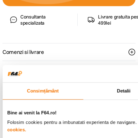
Consultanta
Livrare gratuita pe
specializata
499lei
Comenzi si livrare
Suport
Service si garantii
Consimțământ
Detalii
F64 Studio
Bine ai venit la F64.ro!
Folosim cookies pentru a imbunatati experienta de navigare. P
Urmareste-ne
cookies.