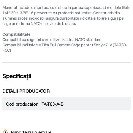
Manerul include o montura cold shoe in partea superioara si multiple filete
1/4"-20 si 3/8"-16 prevazute cu protectie anti-rotire. Constructia din
aluminiu si otel inoxidabil asigura durabilitate ridicata si fixare sigura pe
cage prin clema NATO cu levier de blocare.
Compatibilitate
Compatibil cu cage-uri care utilizeaza sina NATO standard.
Compatibil inclusiv cu: Tilta Full Camera Cage pentru Sony a7 IV (TA-T30-
FCC)
Specificații
DETALII PRODUCATOR
Cod producator
TA-T83-A-B
Raportează o eroare