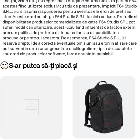
imagini, video etc.) nu reprezinta o obligatie contractuala din partea F64,
acestea fiind utilizate exclusiv cu titlu de prezentare. Implicit F64 Studio
S.R.L. nu isi asuma raspunderea pentru eventualele erori de pret sau
stoc. Aceste erori nu obliga F64 Studio S.R.L. la nicio actiune. Preturile si
disponibilitatea produselor comercializate de catre F64 Studio SRL pot
suferi modificari ulterioare, acest lucru fiind influentat de factori externi
precum politica de preturi a distribuitorilor sau disponibilitatea
produselor pe stocul acestora. De asemenea, F64 Studio S.R.L. isi
rezerva dreptul de a corecta eventuale omisiuni sau erori in afisare care
pot surveni in urma unor greseli de dactilografiere, lipsa de acuratete
sau erori ale produselor software, fara a anunta in prealabil.
S-ar putea să-ți placă și