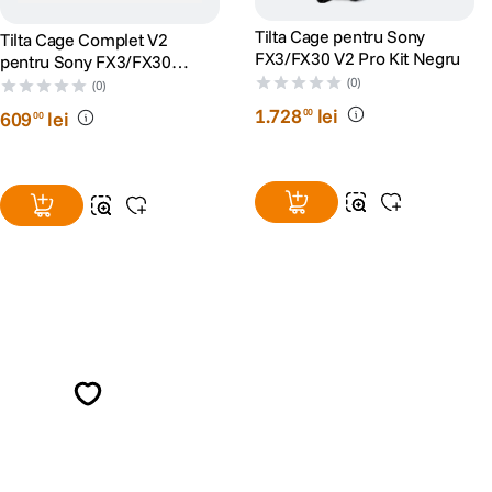
Tilta Cage pentru Sony
Tilta Cage Complet V2
FX3/FX30 V2 Pro Kit Negru
pentru Sony FX3/FX30
Negru
(0)
(0)
1
.
728
lei
00
609
lei
00
Alatura-te comunitatii creatorilor
Descopera inspiratie, recomandari utile,
ghiduri foto-video si oferte pregatite special
pentru tine.