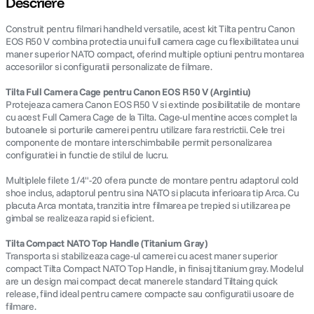
Descriere
Construit pentru filmari handheld versatile, acest kit Tilta pentru Canon
canon sx740 hs
5
.
EOS R50 V combina protectia unui full camera cage cu flexibilitatea unui
maner superior NATO compact, oferind multiple optiuni pentru montarea
lavaliera
6
.
accesoriilor si configuratii personalizate de filmare.
Tilta Full Camera Cage pentru Canon EOS R50 V (Argintiu)
sony fx
7
.
Protejeaza camera Canon EOS R50 V si extinde posibilitatile de montare
cu acest Full Camera Cage de la Tilta. Cage-ul mentine acces complet la
butoanele si porturile camerei pentru utilizare fara restrictii. Cele trei
card memorie
8
.
componente de montare interschimbabile permit personalizarea
configuratiei in functie de stilul de lucru.
dji mic mini
9
.
Multiplele filete 1/4"-20 ofera puncte de montare pentru adaptorul cold
shoe inclus, adaptorul pentru sina NATO si placuta inferioara tip Arca. Cu
dji osmo
10
.
placuta Arca montata, tranzitia intre filmarea pe trepied si utilizarea pe
gimbal se realizeaza rapid si eficient.
Tilta Compact NATO Top Handle (Titanium Gray)
Transporta si stabilizeaza cage-ul camerei cu acest maner superior
compact Tilta Compact NATO Top Handle, in finisaj titanium gray. Modelul
are un design mai compact decat manerele standard Tiltaing quick
release, fiind ideal pentru camere compacte sau configuratii usoare de
filmare.