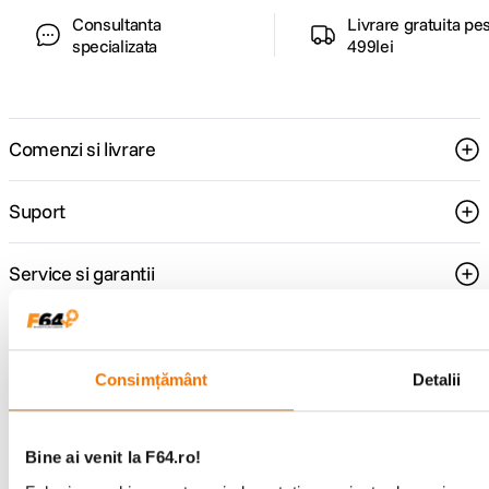
Consultanta
Livrare gratuita pe
specializata
499lei
Comenzi si livrare
Suport
Service si garantii
F64 Studio
Consimțământ
Detalii
Urmareste-ne
Bine ai venit la F64.ro!