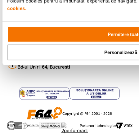
Folosim cookies pentru a imbunatati experienta de navigare. P
cookies.
Metode de plata
Permitere toat
Comenzi si suport
+40 21 270 0050
Program de lucru
Personalizează
09:00 - 21:00
Showroom
Bd-ul Unirii 64, Bucuresti
Copyright © F64 2001 - 2026
Parteneri tehnologie: