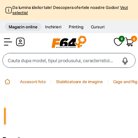
Da lumina ideilor tale! Descopera ofertele noastre Godox!
Vezi
selectia!
Magazin online
Inchirieri
Printing
Cursuri
0
0
Cont
Cauta dupa model, tipul produsului, caracteristici...
Top Cautari
Accesorii foto
Stabilizatoare de imagine
Cage and Rig
canon g7x
1
.
trepied
2
.
trepied telefon
3
.
peak design
4
.