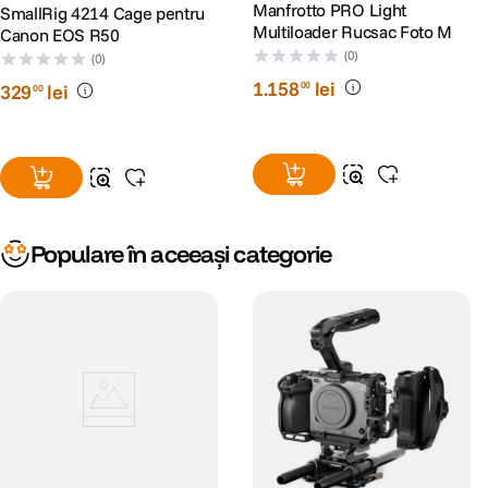
Manfrotto PRO Light
SmallRig 4214 Cage pentru
Multiloader Rucsac Foto M
Canon EOS R50
(0)
(0)
1
.
158
lei
00
329
lei
00
Populare în aceeași categorie