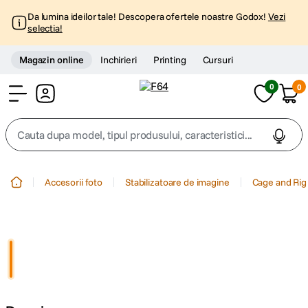
Da lumina ideilor tale! Descopera ofertele noastre Godox!
Vezi
selectia!
Magazin online
Inchirieri
Printing
Cursuri
0
0
Cont
Cauta dupa model, tipul produsului, caracteristici...
Top Cautari
Accesorii foto
Stabilizatoare de imagine
Cage and Rig
canon g7x
1
.
trepied
2
.
trepied telefon
3
.
peak design
4
.