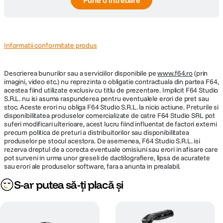
Pune o întrebare
Informatii conformitate produs
Descrierea bunurilor sau a serviciilor disponibile pe
www.f64.ro
(prin
imagini, video etc.) nu reprezinta o obligatie contractuala din partea F64,
acestea fiind utilizate exclusiv cu titlu de prezentare. Implicit F64 Studio
S.R.L. nu isi asuma raspunderea pentru eventualele erori de pret sau
stoc. Aceste erori nu obliga F64 Studio S.R.L. la nicio actiune. Preturile si
disponibilitatea produselor comercializate de catre F64 Studio SRL pot
suferi modificari ulterioare, acest lucru fiind influentat de factori externi
precum politica de preturi a distribuitorilor sau disponibilitatea
produselor pe stocul acestora. De asemenea, F64 Studio S.R.L. isi
rezerva dreptul de a corecta eventuale omisiuni sau erori in afisare care
pot surveni in urma unor greseli de dactilografiere, lipsa de acuratete
sau erori ale produselor software, fara a anunta in prealabil.
S-ar putea să-ți placă și