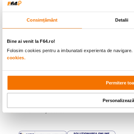
F64 Studio
Consimțământ
Detalii
Urmareste-ne
Bine ai venit la F64.ro!
Folosim cookies pentru a imbunatati experienta de navigare. P
cookies.
Metode de plata
Permitere toa
Comenzi si suport
+40 21 270 0050
Program de lucru
09:00 - 21:00
Personalizeaz
Showroom
Bd-ul Unirii 64, Bucuresti