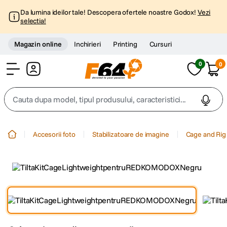
Da lumina ideilor tale! Descopera ofertele noastre Godox!
Vezi
selectia!
Magazin online
Inchirieri
Printing
Cursuri
0
0
Cont
Cauta dupa model, tipul produsului, caracteristici...
Top Cautari
Accesorii foto
Stabilizatoare de imagine
Cage and Rig
canon g7x
1
.
trepied
2
.
trepied telefon
3
.
peak design
4
.