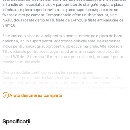
in functie de necesitati, inclusiv panouri laterale stanga/dreapta, o placa
inferioara, o placa superioara/fata si o placa superioara/spate care se
fixeaza direct pe camera. Componentele ofera un shoe mount, sine
NATO, doua rozete de tip ARRI, filete de 1/4"-20 si filete anti-rasucire de
3/8"-16.
Este inclusa o placa dovetail pentru a monta camera pe o placa de baza
optionala, iar un suport pentru adaptor de obiectiv este, de asemenea,
inclus pentru a adauga suport pentru obiective mai grele. Alte accesorii
Tilta optionale pentru acest cage includ un maner superior, o placa de
baza LWS de 15 mm sau 19 mm, o placa pentru baterii, un suport pentru
monitor si multe altele.
Design modular pentru un ecosistem in expansiune
Cage-ul pentru camera include cinci parti: Placa superioara frontala, brat
lateral stang, brat lateral drept, placa inferioara si placa superioara
posterioara. Fiecare parte este detasabila si poate fi utilizata independent.
Arată descrierea completă
Optiuni de compatibilitate multiple
Cage-ul este compatibil cu numeroase accesorii, inclusiv angrenaje cu
suruburi de 1/4"-20 sau 3/8"-16, un shoe mount adaptor sau cleme NATO.
Echipamentul Tilta optional include o placa de baza LWS de 15 mm, un
modul I/O, un maner superior pliabil, o placa pentru baterii V-mount si
Specificații
multe altele.