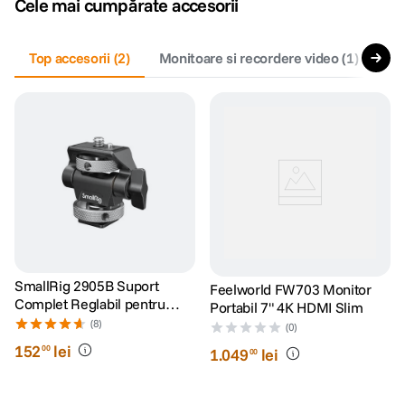
Cele mai cumpărate accesorii
canon sx740 hs
5
.
Top accesorii
(
2
)
Monitoare si recordere video
(
1
)
Ac
lavaliera
6
.
card memorie
7
.
dji mic mini
8
.
dji osmo
9
.
insta 360
10
.
SmallRig 2905B Suport
Feelworld FW703 Monitor
Complet Reglabil pentru
Portabil 7" 4K HDMI Slim
Monitor cu Patina Cold Shoe
(8)
(0)
152
lei
00
1
.
049
lei
00