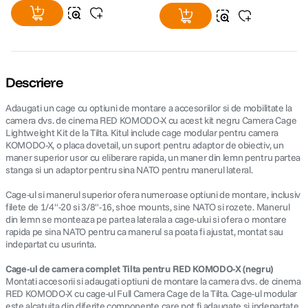
Descriere
Adaugati un cage cu optiuni de montare a accesoriilor si de mobilitate la
camera dvs. de cinema RED KOMODO-X cu acest kit negru Camera Cage
Lightweight Kit de la Tilta. Kitul include cage modular pentru camera
KOMODO-X, o placa dovetail, un suport pentru adaptor de obiectiv, un
maner superior usor cu eliberare rapida, un maner din lemn pentru partea
stanga si un adaptor pentru sina NATO pentru manerul lateral.
Cage-ul si manerul superior ofera numeroase optiuni de montare, inclusiv
filete de 1/4"-20 si 3/8"-16, shoe mounts, sine NATO si rozete. Manerul
din lemn se monteaza pe partea laterala a cage-ului si ofera o montare
rapida pe sina NATO pentru ca manerul sa poata fi ajustat, montat sau
indepartat cu usurinta.
Cage-ul de camera complet Tilta pentru RED KOMODO-X (negru)
Montati accesorii si adaugati optiuni de montare la camera dvs. de cinema
RED KOMODO-X cu cage-ul Full Camera Cage de la Tilta. Cage-ul modular
este alcatuita din diferite componente care pot fi adaugate si indepartate