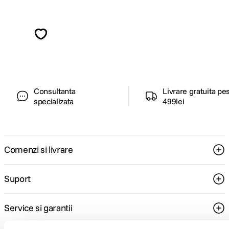
Alatura-te comunitatii creatorilor
Descopera inspiratie, recomandari utile,
ghiduri foto-video si oferte pregatite special
pentru tine.
Consultanta
Livrare gratuita pe
specializata
499lei
Comenzi si livrare
Suport
Service si garantii