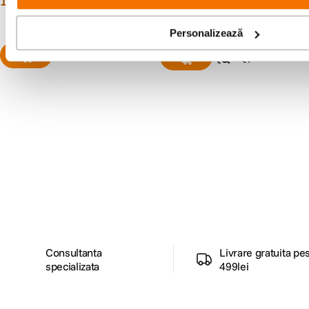
12
lei
12
lei
00
Personalizează
Alatura-te comunitatii creatorilor
Descopera inspiratie, recomandari utile,
ghiduri foto-video si oferte pregatite special
pentru tine.
Consultanta
Livrare gratuita pe
specializata
499lei