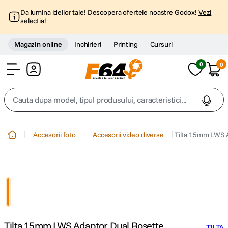
Da lumina ideilor tale! Descopera ofertele noastre Godox!
Vezi
selectia!
Magazin online
Inchirieri
Printing
Cursuri
0
0
Cont
Cauta dupa model, tipul produsului, caracteristici...
Top Cautari
Accesorii foto
Accesorii video diverse
Tilta 15mm LWS 
canon g7x
1
.
trepied
2
.
trepied telefon
3
.
Tilta 15mm LWS Adaptor Dual Rosette
peak design
4
.