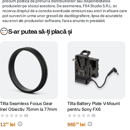
precum politica de preturi a distribuitorilor sau disponibilitatea
produselor pe stocul acestora. De asemenea, F64 Studio S.R.L. isi
rezerva dreptul de a corecta eventuale omisiuni sau erori in afisare care
pot surveni in urma unor greseli de dactilografiere, lipsa de acuratete
sau erori ale produselor software, fara a anunta in prealabil.
S-ar putea să-ți placă și
Tilta Seamless Focus Gear
Tilta Battery Plate V-Mount
Inel Obiectiv 75mm la 77mm
pentru Sony FX6
(0)
(0)
12
lei
965
lei
00
00