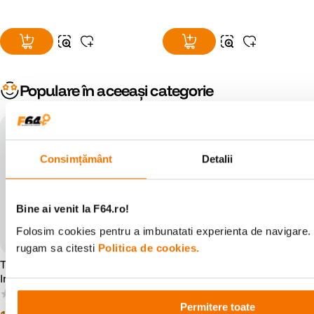
Populare în aceeași categorie
Consimțământ
Detalii
Bine ai venit la F64.ro!
Folosim cookies pentru a imbunatati experienta de navigare. P
rugam sa citesti
Politica de cookies.
Tilta Seamless Focus Gear
Tilta Seamless Focus Gear
Inel Obiectiv 75mm la 77mm
Inel Obiectiv 59mm la 61mm
(0)
(0)
Permitere toate
00