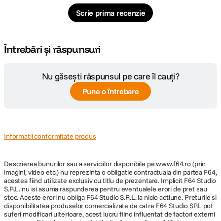
Scrie prima recenzie
Întrebări și răspunsuri
Nu găsești răspunsul pe care îl cauți?
Pune o întrebare
Informatii conformitate produs
Descrierea bunurilor sau a serviciilor disponibile pe
www.f64.ro
(prin
imagini, video etc.) nu reprezinta o obligatie contractuala din partea F64,
acestea fiind utilizate exclusiv cu titlu de prezentare. Implicit F64 Studio
S.R.L. nu isi asuma raspunderea pentru eventualele erori de pret sau
stoc. Aceste erori nu obliga F64 Studio S.R.L. la nicio actiune. Preturile si
disponibilitatea produselor comercializate de catre F64 Studio SRL pot
suferi modificari ulterioare, acest lucru fiind influentat de factori externi