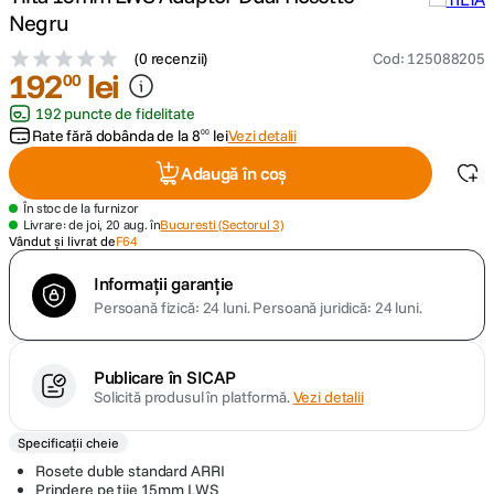
Negru
canon sx740 hs
5
.
(
0 recenzii
)
Cod
:
125088205
192
lei
00
lavaliera
6
.
192 puncte de fidelitate
Rate fără dobânda de la
8
lei
Vezi detalii
00
card memorie
7
.
Adaugă în coș
ulanzi
8
.
În stoc de la furnizor
Livrare: de joi, 20 aug. în
Bucuresti (Sectorul 3)
Vândut și livrat de
F64
insta 360
9
.
Informații garanție
Persoană fizică: 24 luni.
Persoană juridică: 24 luni.
godox
10
.
Publicare în SICAP
Solicită produsul în platformă.
Vezi detalii
Specificații cheie
Rosete duble standard ARRI
Prindere pe tije 15mm LWS