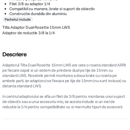
Filet 3/8 cu adaptor 1/4
Compatibil cu manere, brate si suport de obiectiv
Constructie durabila din aluminiu
Pachetul include
Tilta Adaptor Dual-Rosette 15mm LWS
Adaptor de reductie 3/8 la 1/4
Descriere
Adaptorul Tilta Dual-Rosette 15mm LWS are cate o roseta standard ARRI
pe fiecare capat si un sistem de prindere dual pe tije de 15mm cu
standard LWS. Rosetele permit montarea a doua brate cu roseta pe
ambele parti, iar adaptorul se fixeaza pe tije de 15mm (nu sunt incluse) cu
distanta standard LWS.
In centrul adaptorului se afla un filet de 3/8 pentru montarea unui suport
de obiectiv sau a unui accesoriu mic, iar acesta include si un inel de
reductie la 1/4 pentru compatibilitate cu si mai multe tipuri de accesorii.