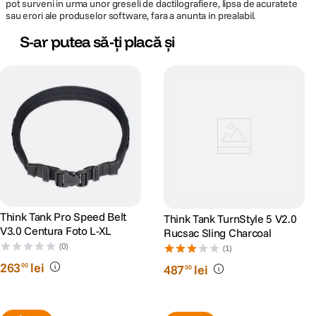
pot surveni in urma unor greseli de dactilografiere, lipsa de acuratete
sau erori ale produselor software, fara a anunta in prealabil.
S-ar putea să-ți placă și
Think Tank Pro Speed Belt
Think Tank TurnStyle 5 V2.0
V3.0 Centura Foto L-XL
Rucsac Sling Charcoal
(0)
(1)
263
lei
00
487
lei
00