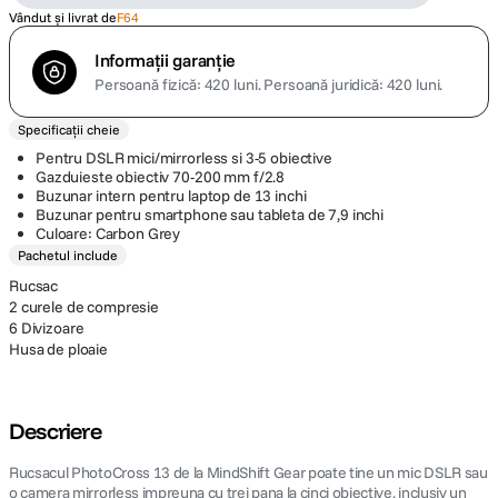
Vândut și livrat de
F64
Informații garanție
Persoană fizică: 420 luni.
Persoană juridică: 420 luni.
Specificații cheie
Pentru DSLR mici/mirrorless si 3-5 obiective
Gazduieste obiectiv 70-200 mm f/2.8
Buzunar intern pentru laptop de 13 inchi
Buzunar pentru smartphone sau tableta de 7,9 inchi
Culoare: Carbon Grey
Pachetul include
Rucsac
2 curele de compresie
6 Divizoare
Husa de ploaie
Descriere
Rucsacul PhotoCross 13 de la MindShift Gear poate tine un mic DSLR sau
o camera mirrorless impreuna cu trei pana la cinci obiective, inclusiv un