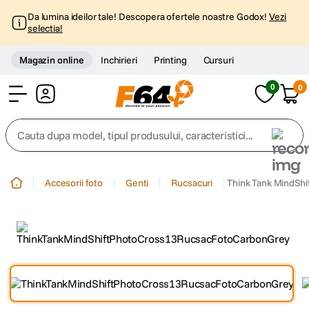
Da lumina ideilor tale! Descopera ofertele noastre Godox!
Vezi
selectia!
Magazin online
Inchirieri
Printing
Cursuri
0
0
Cont
Cauta dupa model, tipul produsului, caracteristici...
Top Cautari
Accesorii foto
Genti
Rucsacuri
Think Tank MindShi
canon g7x
1
.
trepied
2
.
trepied telefon
3
.
peak design
4
.