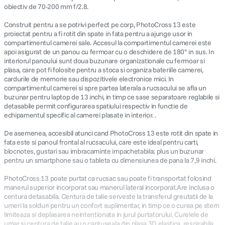
obiectiv de 70-200 mm f/2.8.
Construit pentru a se potrivi perfect pe corp, PhotoCross 13 este
proiectat pentru a fi rotit din spate in fata pentru a ajunge usor in
compartimentul camerei sale. Accesul la compartimentul camerei este
apoi asigurat de un panou cu fermoar cu o deschidere de 180° in sus. In
interiorul panoului sunt doua buzunare organizationale cu fermoar si
plasa, care pot fi folosite pentru a stoca si organiza bateriile camerei,
cardurile de memorie sau dispozitivele electronice mici. In
compartimentul camerei si spre partea laterala a rucsacului se afla un
buzunar pentru laptop de 13 inchi, in timp ce sase separatoare reglabile si
detasabile permit configurarea spatiului respectiv in functie de
echipamentul specific al camerei plasate in interior. .
De asemenea, accesibil atunci cand PhotoCross 13 este rotit din spate in
fata este si panoul frontal al rucsacului, care este ideal pentru carti,
blocnotes, gustari sau imbracaminte impachetabila; plus un buzunar
pentru un smartphone sau o tableta cu dimensiunea de pana la 7,9 inchi.
PhotoCross 13 poate purtat ca rucsac sau poate fi transportat folosind
manerul superior incorporat sau manerul lateral incorporat.Are inclusa o
centura detasabila. Centura de talie serveste la transferul greutatii de la
umeri la solduri pentru un confort suplimentar, in timp ce o curea pe stern
limiteaza si deplasarea neintentionata in jurul purtatorului. Curelele de
umar si centura de talie au o captuseala din plasa 3D elastica, respirabila.