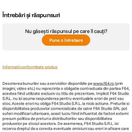
Întrebări și răspunsuri
Nu găsești răspunsul pe care îl cauți?
Pune o întrebare
Informatii conformitate produs
Descrierea bunurilor sau a serviciilor disponibile pe
www.f64.ro
(prin
imagini, video etc.) nu reprezinta o obligatie contractuala din partea F64,
acestea fiind utilizate exclusiv cu titlu de prezentare. Implicit F64 Studio
S.R.L. nu isi asuma raspunderea pentru eventualele erori de pret sau
stoc. Aceste erori nu obliga F64 Studio S.R.L. la nicio actiune. Preturile si
disponibilitatea produselor comercializate de catre F64 Studio SRL pot
suferi modificari ulterioare, acest lucru fiind influentat de factori externi
precum politica de preturi a distribuitorilor sau disponibilitatea
produselor pe stocul acestora. De asemenea, F64 Studio S.R.L. isi
rezerva dreptul de a corecta eventuale omisiuni sau erori in afisare care