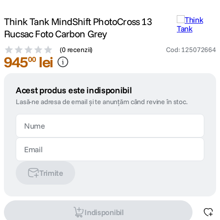
Think Tank MindShift PhotoCross 13
Rucsac Foto Carbon Grey
(
0 recenzii
)
Cod
:
125072664
945
lei
00
Acest produs este indisponibil
Lasă-ne adresa de email și te anunțăm când revine în stoc.
Trimite
Indisponibil