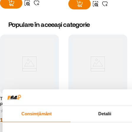
Populare în aceeași categorie
Think Tank MindShift
Think Tank SpeedTop 30
PhotoCross 15 Rucsac Foto
Rucsac
Orange Ember
(0)
(0)
Consimțământ
Detalii
1
.
016
lei
1
.
199
lei
00
00