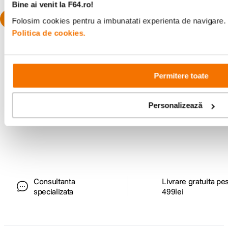
Bine ai venit la F64.ro!
Folosim cookies pentru a imbunatati experienta de navigare. P
Politica de cookies.
Permitere toate
Alatura-te comunitatii creatorilor
Personalizează
Descopera inspiratie, recomandari utile,
ghiduri foto-video si oferte pregatite special
pentru tine.
Consultanta
Livrare gratuita pe
specializata
499lei