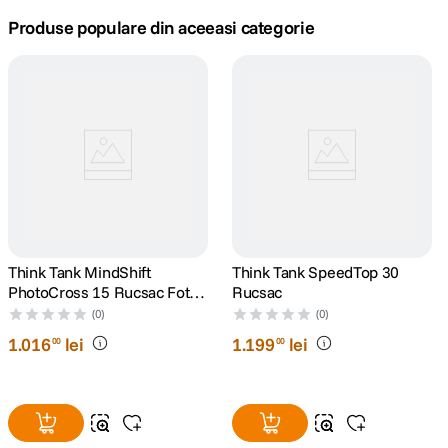
Produse populare din aceeasi categorie
canon sx740 hs
5
.
lavaliera
6
.
ulanzi
7
.
godox
8
.
card memorie
9
.
Think Tank MindShift
Think Tank SpeedTop 30
nou
10
.
PhotoCross 15 Rucsac Foto
Rucsac
Orange Ember
(0)
(0)
1
.
016
lei
1
.
199
lei
00
00