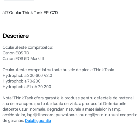
â?? Ocular Think Tank EP-C7D
Descriere
Ocularul este compatibil cu:
Canon EOS 7D,
Canon EOS 5D Mark III
Ocularul este compatibl cu toate husele de ploaie Think Tank:
Hydrophobia 300-600 V2.0
Hydrophobia 70-200
Hydrophobia Flash 70-200
Nota! Think Tank ofera garantie la produse pentru defectele de material
sau de manopera pe toata durata de viata a produsului. Deteriorarile
datorate uzurii normale, degradarii naturale a materialelor in timp,
accidentelor, ingrijirii necorespunzatoare sau neglijentei nu sunt acoperite
de garantie.
Detalii garantie