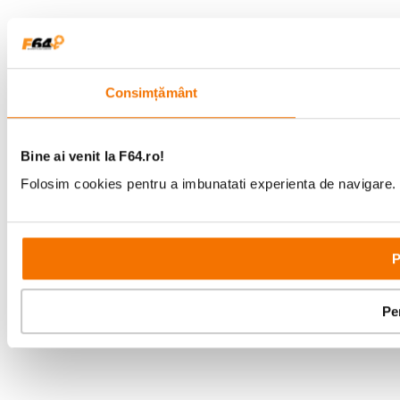
Consimțământ
Bine ai venit la F64.ro!
Folosim cookies pentru a imbunatati experienta de navigare. P
P
Pe