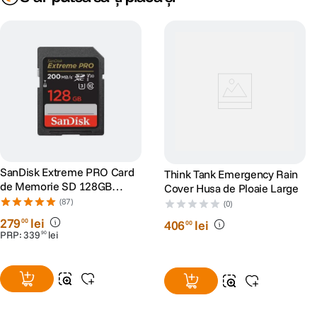
SanDisk Extreme PRO Card
Think Tank Emergency Rain
de Memorie SD 128GB
Cover Husa de Ploaie Large
SDXC UHS-I Class 10 U3 V30
(87)
(0)
+ 2 Ani RescuePRO Deluxe
279
lei
00
406
lei
00
PRP:
339
lei
90