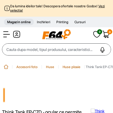
Da lumina ideilor tale! Descopera ofertele noastre Godox!
Vezi
selectia!
Magazin online
Inchirieri
Printing
Cursuri
0
0
Cont
Cauta dupa model, tipul produsului, caracteristici...
Top Cautari
Accesorii foto
Huse
Huse ploaie
Think Tank EP-C7D
canon g7x
1
.
trepied
2
.
trepied telefon
3
.
Think Tank EP-C7D - ocular ce permite
peak design
4
.