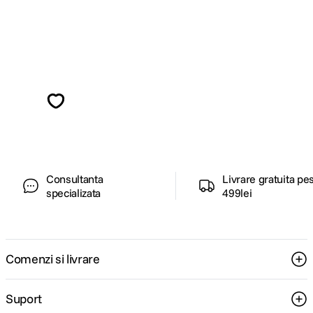
Alatura-te comunitatii creatorilor
Descopera inspiratie, recomandari utile,
ghiduri foto-video si oferte pregatite special
pentru tine.
Consultanta
Livrare gratuita pe
specializata
499lei
Comenzi si livrare
Suport