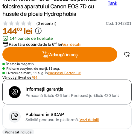
folosirea aparatului Canon EOS 7D cu
canon sx740 hs
husele de ploaie Hydrophobia
5
.
(
0 recenzii
)
Cod
:
1042801
lavaliera
144
6
.
lei
00
144 puncte de fidelitate
card memorie
7
.
Rate fără dobânda de la
6
lei
Vezi detalii
00
Adaugă în coș
dji mic mini
8
.
În stoc în magazin
Ridicare easybox: de marți, 11 aug.
dji osmo
9
.
Livrare: de marți, 11 aug. în
Bucuresti (Sectorul 3)
Vândut și livrat de
F64
insta 360
10
.
Informații garanție
Persoană fizică: 426 luni.
Persoană juridică: 420 luni.
Publicare în SICAP
Solicită produsul în platformă.
Vezi detalii
Pachetul include