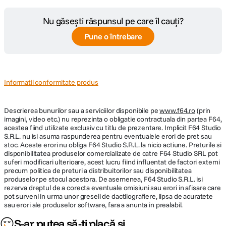
Nu găsești răspunsul pe care îl cauți?
Pune o întrebare
Informatii conformitate produs
Descrierea bunurilor sau a serviciilor disponibile pe
www.f64.ro
(prin
imagini, video etc.) nu reprezinta o obligatie contractuala din partea F64,
acestea fiind utilizate exclusiv cu titlu de prezentare. Implicit F64 Studio
S.R.L. nu isi asuma raspunderea pentru eventualele erori de pret sau
stoc. Aceste erori nu obliga F64 Studio S.R.L. la nicio actiune. Preturile si
disponibilitatea produselor comercializate de catre F64 Studio SRL pot
suferi modificari ulterioare, acest lucru fiind influentat de factori externi
precum politica de preturi a distribuitorilor sau disponibilitatea
produselor pe stocul acestora. De asemenea, F64 Studio S.R.L. isi
rezerva dreptul de a corecta eventuale omisiuni sau erori in afisare care
pot surveni in urma unor greseli de dactilografiere, lipsa de acuratete
sau erori ale produselor software, fara a anunta in prealabil.
S-ar putea să-ți placă și