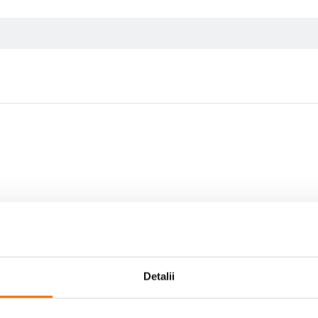
Contra
Detalii
Niciun Contra