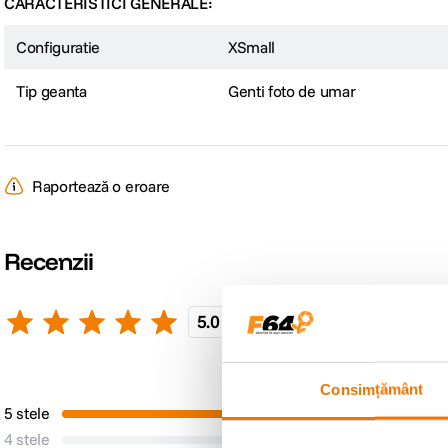
CARACTERISTICI GENERALE:
Configuratie
XSmall
Tip geanta
Genti foto de umar
Raportează o eroare
Recenzii
5.0
3 recenzii
Scrie o recenzie
Pro
Consimțământ
5 stele
3
Niciun Pro
4 stele
0