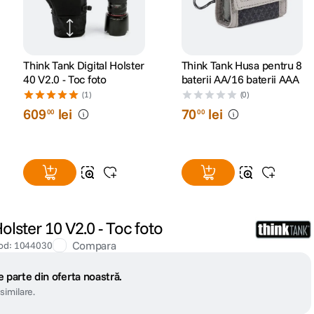
Think Tank Digital Holster
Think Tank Husa pentru 8
40 V2.0 - Toc foto
baterii AA/16 baterii AAA
(1)
(0)
609
lei
70
lei
00
00
olster 10 V2.0 - Toc foto
Compara
od
:
1044030
 parte din oferta noastră.
similare.