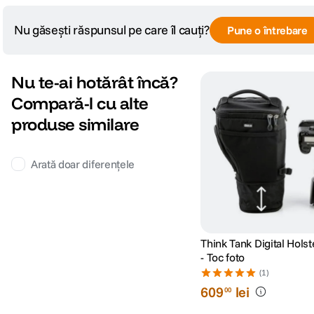
Nu găsești răspunsul pe care îl cauți?
Pune o întrebare
Nu te-ai hotărât încă?
Compară-l cu alte
produse similare
Arată doar diferențele
Think Tank Digital Holst
- Toc foto
(1)
609
lei
00