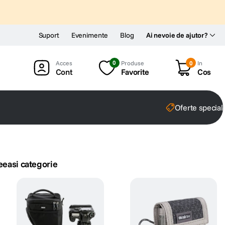
Suport
Evenimente
Blog
Ai nevoie de ajutor?
0
Produse
0
In
Cont
Favorite
Cos
Oferte special
eeasi categorie