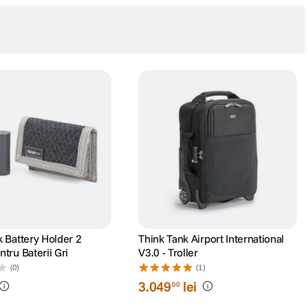
k Battery Holder 2
Think Tank Airport International
tru Baterii Gri
V3.0 - Troller
(0)
(1)
3
.
049
lei
00