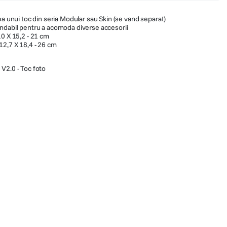
ea unui toc din seria Modular sau Skin (se vand separat)
ndabil pentru a acomoda diverse accesorii
10 X 15,2 - 21 cm
12,7 X 18,4 - 26 cm
 V2.0 - Toc foto