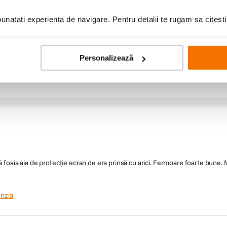
natati experienta de navigare. Pentru detalii te rugam sa citest
Personalizează
 foaia aia de protecție ecran de era prinsă cu arici. Fermoare foarte bune. M
nzia