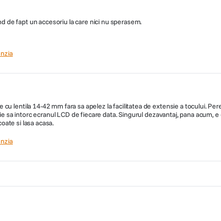
ind de fapt un accesoriu la care nici nu sperasem.
nzia
u lentila 14-42 mm fara sa apelez la facilitatea de extensie a tocului. Pere
buie sa intorc ecranul LCD de fiecare data. Singurul dezavantaj, pana acum, 
coate si lasa acasa.
nzia