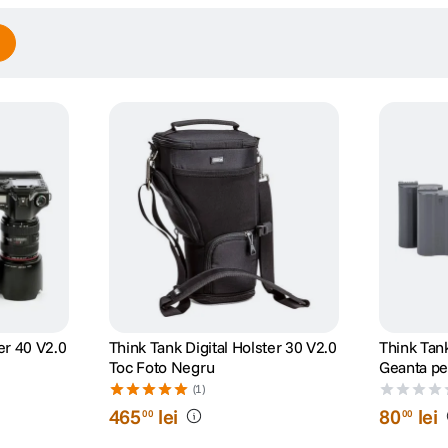
er 40 V2.0
Think Tank Digital Holster 30 V2.0
Think Tan
Toc Foto Negru
Geanta pen
(1)
465
lei
80
lei
00
00