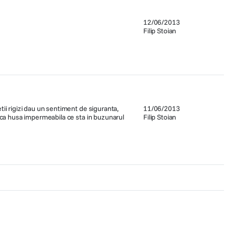
12/06/2013
Filip Stoian
tii rigizi dau un sentiment de siguranta,
11/06/2013
e ca husa impermeabila ce sta in buzunarul
Filip Stoian