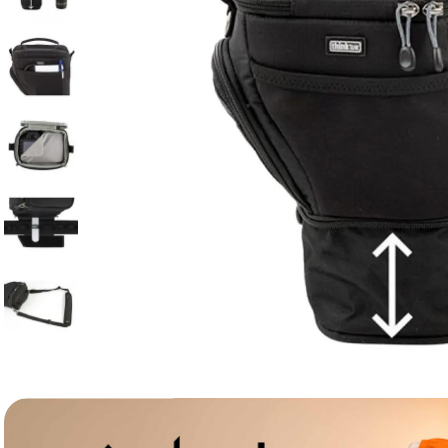
lavaliera
6
.
card memorie
7
.
dji mic mini
8
.
dji osmo
9
.
insta 360
10
.