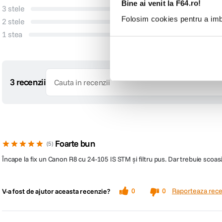
Bine ai venit la F64.ro!
3 stele
0
Folosim cookies pentru a imbu
2 stele
0
1 stea
0
3 recenzii
Foarte bun
5
Încape la fix un Canon R8 cu 24-105 IS STM și filtru pus. Dar trebuie scoasă
Raporteaza rece
0
0
V-a fost de ajutor aceasta recenzie?