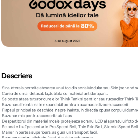
Descriere
 Sina laterala permite atasarea unui toc din seria Modular sau Skin (se vand s
 Curea de umar detasabila,dublata cu material antiderapant.
 Se poate atasa tuturor curelelor Think Tank si gentilor sau rucsacilor Think
 Buzunarul frontal este expandabil pentru a acomoda diverse accesorii
 Flapsul principal se deschide inspre inainte, in directia opusa corpului dumne
 Buzunar mic pentru accesorii sub flaps
 Despartitorul din material moale protejeaza ecranul LCD al aparatului foto d
 Se poate fixa"pe centurile Pro Speed Belt, Thin Skin Belt, Steroid Speed Bel
 Maner in partea superioara, asigura un transport facil.
 Buzunar pentru eticheta / carti de vizita sub maner.