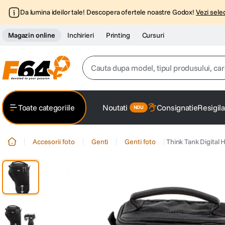
Da lumina ideilor tale! Descopera ofertele noastre Godox!
Vezi selec
Magazin online
Inchirieri
Printing
Cursuri
Cauta dupa model, tipul produsului, caracter
Top Cautari
Toate categoriile
Noutati
Consignatie
Resigila
canon g7x
1
.
Accesorii foto
Genti
Genti foto
Think Tank Digital H
trepied
2
.
trepied telefon
3
.
peak design
4
.
canon sx740 hs
5
.