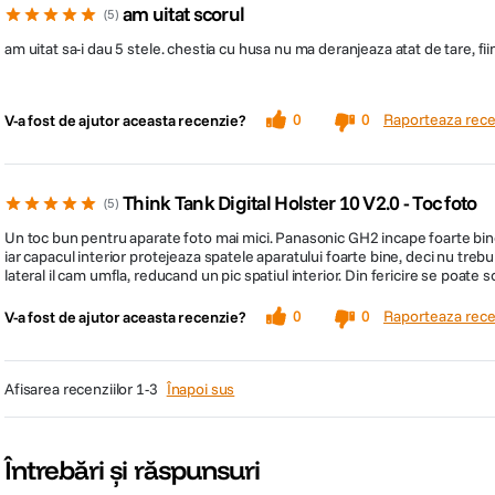
am uitat scorul
5
am uitat sa-i dau 5 stele. chestia cu husa nu ma deranjeaza atat de tare, fi
Raporteaza rece
0
0
V-a fost de ajutor aceasta recenzie?
Think Tank Digital Holster 10 V2.0 - Toc foto
5
Un toc bun pentru aparate foto mai mici. Panasonic GH2 incape foarte bine c
iar capacul interior protejeaza spatele aparatului foarte bine, deci nu tre
lateral il cam umfla, reducand un pic spatiul interior. Din fericire se poate s
Raporteaza rece
0
0
V-a fost de ajutor aceasta recenzie?
afisarea recenziilor
1-3
Înapoi sus
Întrebări și răspunsuri