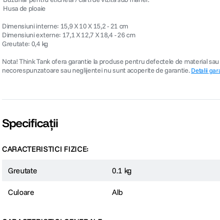
 Husa de ploaie
Dimensiuni interne: 15,9 X 10 X 15,2 - 21 cm
Dimensiuni externe: 17,1 X 12,7 X 18,4 - 26 cm
Greutate: 0,4 kg
Nota! Think Tank ofera garantie la produse pentru defectele de material sau de
necorespunzatoare sau neglijentei nu sunt acoperite de garantie.
Detalii gar
Specificații
CARACTERISTICI FIZICE:
Greutate
0.1 kg
Culoare
Alb