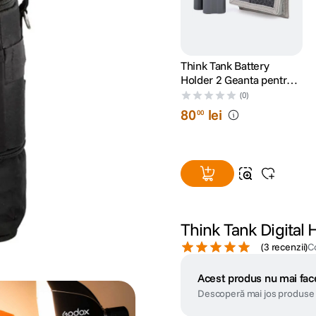
Think Tank Battery
Holder 2 Geanta pentru
Baterii Gri
(0)
80
lei
00
Think Tank Digital H
(
3 recenzii
)
C
Acest produs nu mai face
Descoperă mai jos produse 