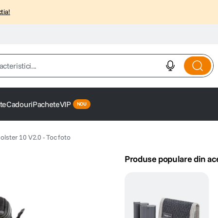
tia!
istici...
te
Cadouri
Pachete
VIP
olster 10 V2.0 - Toc foto
Produse populare din ac