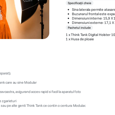
Specificații cheie
Sina laterala permite atasar
Buzunarul frontal este expa
Dimensiuni interne: 15,9 X 
Dimensiuni externe: 17,1 X 
Pachetul include
1 x Think Tank Digital Holster 10
1 x Husa de ploaie
eparat);
 Tank care au sine Modular
avoastra, asigurand acces rapid si facil la aparatul foto
e zgarieturi
t sau pe alte genti Think Tank ce contin o centura Modular.