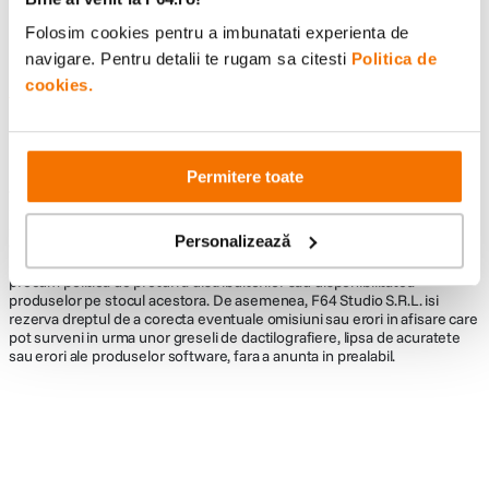
Folosim cookies pentru a imbunatati experienta de
navigare. Pentru detalii te rugam sa citesti
Politica de
cookies.
Informatii conformitate produs
Descrierea bunurilor sau a serviciilor disponibile pe
www.f64.ro
(prin
imagini, video etc.) nu reprezinta o obligatie contractuala din partea F64,
Permitere toate
acestea fiind utilizate exclusiv cu titlu de prezentare. Implicit F64 Studio
S.R.L. nu isi asuma raspunderea pentru eventualele erori de pret sau
stoc. Aceste erori nu obliga F64 Studio S.R.L. la nicio actiune. Preturile si
Personalizează
disponibilitatea produselor comercializate de catre F64 Studio SRL pot
suferi modificari ulterioare, acest lucru fiind influentat de factori externi
precum politica de preturi a distribuitorilor sau disponibilitatea
produselor pe stocul acestora. De asemenea, F64 Studio S.R.L. isi
rezerva dreptul de a corecta eventuale omisiuni sau erori in afisare care
pot surveni in urma unor greseli de dactilografiere, lipsa de acuratete
sau erori ale produselor software, fara a anunta in prealabil.
Alatura-te comunitatii creatorilor
Descopera inspiratie, recomandari utile,