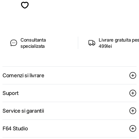
ghiduri foto-video si oferte pregatite special
pentru tine.
Consultanta
Livrare gratuita pe
specializata
499lei
Comenzi si livrare
Suport
Service si garantii
F64 Studio