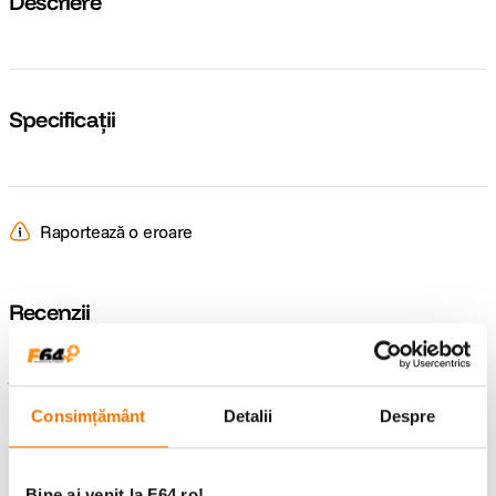
Descriere
Specificații
Raportează o eroare
Recenzii
Întrebări și răspunsuri
Consimțământ
Detalii
Despre
Nu găsești răspunsul pe care îl cauți?
Pune o întrebare
Bine ai venit la F64.ro!