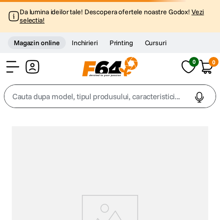
Da lumina ideilor tale! Descopera ofertele noastre Godox!
Vezi
selectia!
Magazin online
Inchirieri
Printing
Cursuri
0
0
Cont
Cauta dupa model, tipul produsului, caracteristici...
Top Cautari
canon g7x
1
.
trepied
2
.
trepied telefon
3
.
peak design
4
.