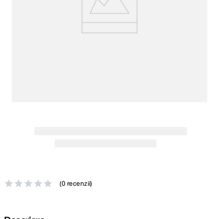
canon sx740 hs
5
.
lavaliera
6
.
card memorie
7
.
ulanzi
8
.
insta 360
9
.
godox
10
.
(
0 recenzii
)