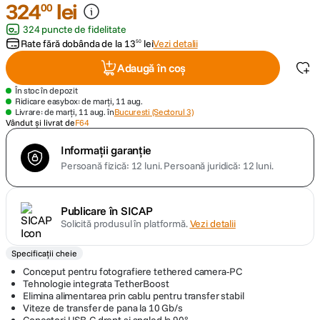
324
lei
00
324 puncte de fidelitate
canon sx740 hs
5
.
Rate fără dobânda de la
13
lei
Vezi detalii
50
lavaliera
6
.
Adaugă în coș
În stoc în depozit
card memorie
7
.
Ridicare easybox: de marți, 11 aug.
Livrare: de marți, 11 aug. în
Bucuresti (Sectorul 3)
Vândut și livrat de
F64
dji mic mini
8
.
Informații garanție
Persoană fizică: 12 luni.
Persoană juridică: 12 luni.
dji osmo
9
.
insta 360
10
.
Publicare în SICAP
Solicită produsul în platformă.
Vezi detalii
Specificații cheie
Conceput pentru fotografiere tethered camera-PC
Tehnologie integrata TetherBoost
Elimina alimentarea prin cablu pentru transfer stabil
Viteze de transfer de pana la 10 Gb/s