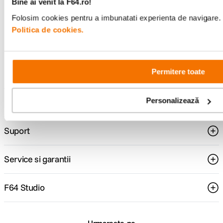
Bine ai venit la F64.ro!
Folosim cookies pentru a imbunatati experienta de navigare. P
Politica de cookies.
Consultanta
Livrare gratuita pe
specializata
499lei
Permitere toate
Personalizează
Comenzi si livrare
Suport
Service si garantii
F64 Studio