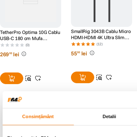
SmallRig 3043B Cablu Micro
TetherPro Optima 10G Cablu
HDMI-HDMI 4K Ultra Slim
USB-C 180 cm Mufa
55cm
Dreapta-Unghi Portocaliu
(12)
(0)
55
lei
00
269
lei
00
Alatura-te comunitatii creatorilor
Consimțământ
Detalii
Descopera inspiratie, recomandari utile,
ghiduri foto-video si oferte pregatite special
pentru tine.