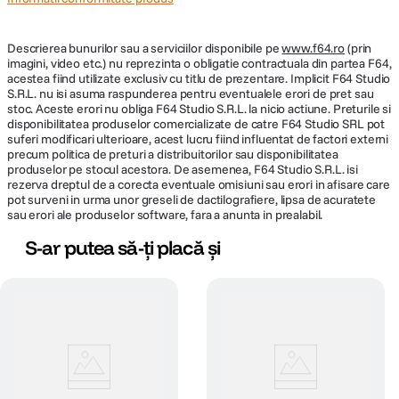
Descrierea bunurilor sau a serviciilor disponibile pe
www.f64.ro
(prin
imagini, video etc.) nu reprezinta o obligatie contractuala din partea F64,
acestea fiind utilizate exclusiv cu titlu de prezentare. Implicit F64 Studio
S.R.L. nu isi asuma raspunderea pentru eventualele erori de pret sau
stoc. Aceste erori nu obliga F64 Studio S.R.L. la nicio actiune. Preturile si
disponibilitatea produselor comercializate de catre F64 Studio SRL pot
suferi modificari ulterioare, acest lucru fiind influentat de factori externi
precum politica de preturi a distribuitorilor sau disponibilitatea
produselor pe stocul acestora. De asemenea, F64 Studio S.R.L. isi
rezerva dreptul de a corecta eventuale omisiuni sau erori in afisare care
pot surveni in urma unor greseli de dactilografiere, lipsa de acuratete
sau erori ale produselor software, fara a anunta in prealabil.
S-ar putea să-ți placă și