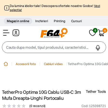
Da lumina ideilor tale! Descopera ofertele noastre Godox!
Vezi
selectia!
Magazin online
Inchirieri
Printing
Cursuri
0
0
Cont
Cauta dupa model, tipul produsului, caracteristici...
Top Cautari
Accesorii foto
Cabluri video
TetherPro Optima 10G Cabl
canon g7x
1
.
trepied
2
.
TetherPro Optima 10G Cablu USB-C 3m
Tether Tools
trepied telefon
3
.
Mufa Dreapta-Unghi Portocaliu
(
0 recenzii
)
Cod
:
125098721
peak design
4
.