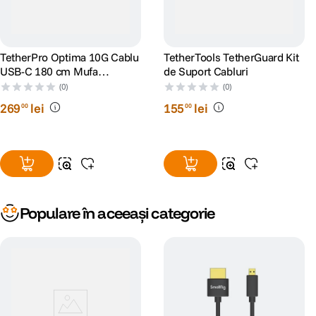
TetherPro Optima 10G Cablu
TetherTools TetherGuard Kit
USB-C 180 cm Mufa
de Suport Cabluri
Dreapta-Unghi Portocaliu
(0)
(0)
269
lei
155
lei
00
00
Populare în aceeași categorie