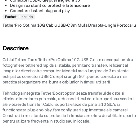
Conectori USB-C drept si angled la 90°
Design rezistent cu protectie la tensionare
Conectare instant plug-and-play
Pachetul include
TetherPro Optima 10G Cablu USB-C 3m Mufa Dreapta-Unghi Portocaliu
Descriere
Cablul Tether Tools TetherPro Optima 10G USB-C este conceput pentru
fotografiere tethered rapida si stabila, permitand transferul eficient al
imaginilor direct catre computer. Modelul are o lungime de 3 m si este
echipat cu conectori USB-C drept si unghi 90°, pentru conectare mai
practica si organizare mai buna a cablurilor in timpul utilizarii.
Tehnologia integrata TetherBoost optimizeaza transferul de date si
elimina alimentarea prin cablu, reducand riscul de intreruperi sau scaderi
ale vitezei de transfer. Cablul suporta viteze de pana la 10 Gb/s si
functioneaza plug-and-play, fara configurari suplimentare ale camerei.
Constructia rezistenta cu protectie la tensionare ofera durabilitate sporita
pentru utilizare frecventa in studio sau in locatie.