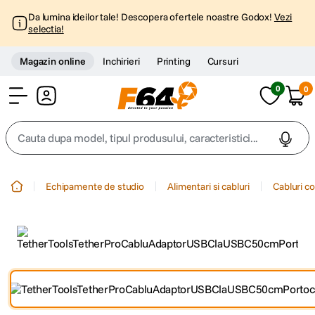
Da lumina ideilor tale! Descopera ofertele noastre Godox!
Vezi
selectia!
Magazin online
Inchirieri
Printing
Cursuri
0
0
Cont
Cauta dupa model, tipul produsului, caracteristici...
Top Cautari
Echipamente de studio
Alimentari si cabluri
Cabluri c
canon g7x
1
.
trepied
2
.
trepied telefon
3
.
peak design
4
.