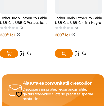
Tether Tools TetherPro Cablu
Tether Tools TetherPro Cablu
USB-C la USB-C Portocaliu
USB-C la USB-C 4,6m Negru
4.6M
(0)
(0)
389
lei
389
lei
00
00
Alatura-te comunitatii creatorilor
Descopera inspiratie, recomandari utile,
ghiduri foto-video si oferte pregatite special
pentru tine.