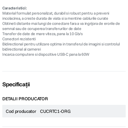
Caracteristici:
Material formulat personalizat, durabil si robust pentru a preveni
incolacirea, a creste durata de viata si a mentine cablurile curate
Obtineti distante mai lungi de conectare fara a va ingrijora de erorile de
semnal sau de coruperea transferurilor de date
Transfer de date de mare viteza, pana la 10 Gb/s
Conectori rezistenti
Bidirectional pentru utilizare optima in transferul de imagini si controlul
bidirectional al camerei
Incarca computere si dispozitive USB-C pana la 60W
Specificații
DETALII PRODUCATOR
Cod producator
CUCRTC1-ORG