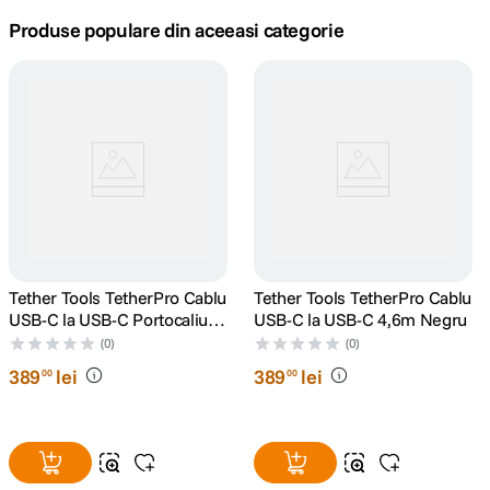
Produse populare din aceeasi categorie
lavaliera
5
.
canon sx740 hs
6
.
card memorie
7
.
sony fx
8
.
dji mic mini
9
.
Tether Tools TetherPro Cablu
Tether Tools TetherPro Cablu
dji osmo pocket 4
10
.
USB-C la USB-C Portocaliu
USB-C la USB-C 4,6m Negru
4.6M
(0)
(0)
389
lei
389
lei
00
00