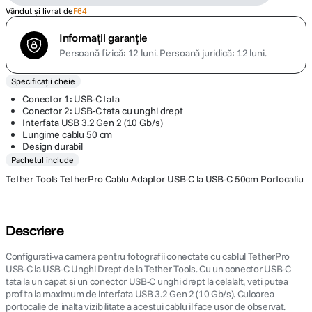
Vândut și livrat de
F64
Informații garanție
Persoană fizică: 12 luni.
Persoană juridică: 12 luni.
Specificații cheie
Conector 1: USB-C tata
Conector 2: USB-C tata cu unghi drept
Interfata USB 3.2 Gen 2 (10 Gb/s)
Lungime cablu 50 cm
Design durabil
Pachetul include
Tether Tools TetherPro Cablu Adaptor USB-C la USB-C 50cm Portocaliu
Descriere
Configurati-va camera pentru fotografii conectate cu cablul TetherPro
USB-C la USB-C Unghi Drept de la Tether Tools. Cu un conector USB-C
tata la un capat si un conector USB-C unghi drept la celalalt, veti putea
profita la maximum de interfata USB 3.2 Gen 2 (10 Gb/s). Culoarea
portocalie de inalta vizibilitate a acestui cablu il face usor de observat.