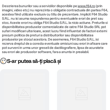
Descrierea bunurilor sau a serviciilor disponibile pe
www.f64.ro
(prin
imagini, video etc.) nu reprezinta o obligatie contractuala din partea F64,
acestea fiind utilizate exclusiv cu titlu de prezentare. Implicit F64 Studio
S.R.L. nu isi asuma raspunderea pentru eventualele erori de pret sau
stoc. Aceste erori nu obliga F64 Studio S.R.L. la nicio actiune. Preturile si
disponibilitatea produselor comercializate de catre F64 Studio SRL pot
suferi modificari ulterioare, acest lucru fiind influentat de factori externi
precum politica de preturi a distribuitorilor sau disponibilitatea
produselor pe stocul acestora. De asemenea, F64 Studio S.R.L. isi
rezerva dreptul de a corecta eventuale omisiuni sau erori in afisare care
pot surveni in urma unor greseli de dactilografiere, lipsa de acuratete
sau erori ale produselor software, fara a anunta in prealabil.
S-ar putea să-ți placă și