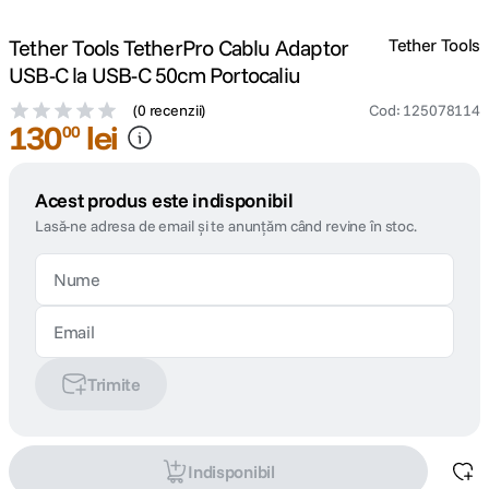
Tether Tools TetherPro Cablu Adaptor
Tether Tools
USB-C la USB-C 50cm Portocaliu
(
0 recenzii
)
Cod
:
125078114
130
lei
00
Acest produs este indisponibil
Lasă-ne adresa de email și te anunțăm când revine în stoc.
Trimite
Indisponibil