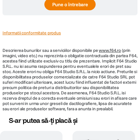
Pune o întrebare
Informatii conformitate produs
Descrierea bunurilor sau a serviciilor disponibile pe
www.f64.ro
(prin
imagini, video etc.) nu reprezinta o obligatie contractuala din partea F64,
acestea fiind utilizate exclusiv cu titlu de prezentare. Implicit F64 Studio
S.R.L. nu isi asuma raspunderea pentru eventualele erori de pret sau
stoc. Aceste erori nu obliga F64 Studio S.R.L. la nicio actiune. Preturile si
disponibilitatea produselor comercializate de catre F64 Studio SRL pot
suferi modificari ulterioare, acest lucru fiind influentat de factori externi
precum politica de preturi a distribuitorilor sau disponibilitatea
produselor pe stocul acestora. De asemenea, F64 Studio S.R.L. isi
rezerva dreptul de a corecta eventuale omisiuni sau erori in afisare care
pot surveni in urma unor greseli de dactilografiere, lipsa de acuratete
sau erori ale produselor software, fara a anunta in prealabil.
S-ar putea să-ți placă și