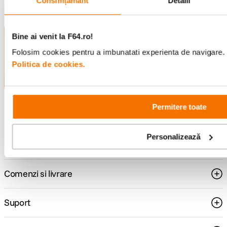
Consimțământ
Detalii
Alatura-te comunitatii creatorilor
Bine ai venit la F64.ro!
Descopera inspiratie, recomandari utile,
Folosim cookies pentru a imbunatati experienta de navigare. P
ghiduri foto-video si oferte pregatite special
Politica de cookies.
pentru tine.
Permitere toate
Consultanta
Livrare gratuita pe
specializata
499lei
Personalizează
Comenzi si livrare
Suport