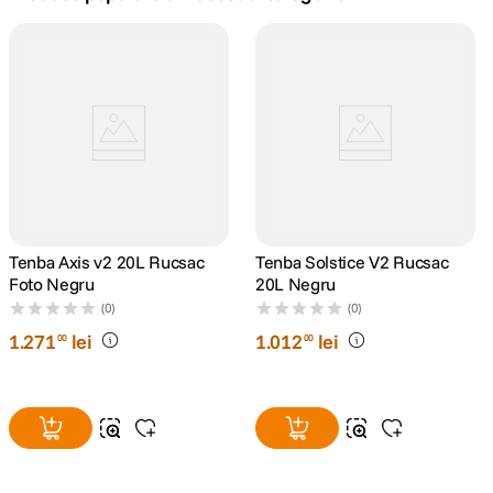
canon sx740 hs
5
.
lavaliera
6
.
card memorie
7
.
dji mic mini
8
.
dji osmo
Tenba Axis v2 20L Rucsac
9
.
Tenba Solstice V2 Rucsac
Foto Negru
20L Negru
insta 360
(0)
(0)
10
.
1
.
271
lei
1
.
012
lei
00
00