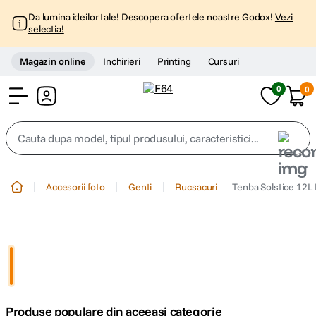
Da lumina ideilor tale! Descopera ofertele noastre Godox!
Vezi
selectia!
Magazin online
Inchirieri
Printing
Cursuri
0
0
Cont
Cauta dupa model, tipul produsului, caracteristici...
Top Cautari
Accesorii foto
Genti
Rucsacuri
Tenba Solstice 12L
canon g7x
1
.
trepied
2
.
trepied telefon
3
.
Produse populare din aceeasi categorie
peak design
4
.