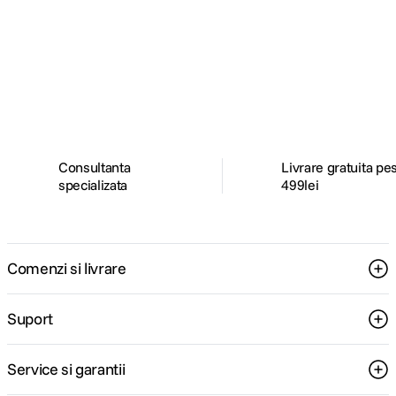
Alatura-te comunitatii creatorilor
Descopera inspiratie, recomandari utile,
ghiduri foto-video si oferte pregatite special
pentru tine.
Consultanta
Livrare gratuita pe
specializata
499lei
Comenzi si livrare
Suport
Service si garantii