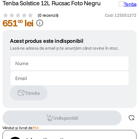
Tenba Solstice 12L Rucsac Foto Negru
(
0 recenzii
)
Cod
:
125051372
651
lei
00
Acest produs este indisponibil
Lasă-ne adresa de email și te anunțăm când revine în stoc.
Trimite
Indisponibil
Vândut și livrat de
F64