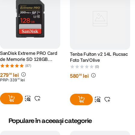
SanDisk Extreme PRO Card
Tenba Fulton v2 14L Rucsac
de Memorie SD 128GB
Foto Tan/Olive
SDXC UHS-I Class 10 U3 V30
(87)
(0)
+ 2 Ani RescuePRO Deluxe
279
lei
00
580
lei
00
PRP:
339
lei
90
Populare în aceeași categorie