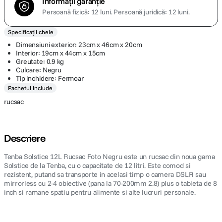
Informații garanție
Persoană fizică: 12 luni.
Persoană juridică: 12 luni.
Specificații cheie
Dimensiuni exterior: 23cm x 46cm x 20cm
Interior: 19cm x 44cm x 15cm
Greutate: 0.9 kg
Culoare: Negru
Tip inchidere: Fermoar
Pachetul include
rucsac
Descriere
Tenba Solstice 12L Rucsac Foto Negru este un rucsac din noua gama
Solstice de la Tenba, cu o capacitate de 12 litri. Este comod si
rezistent, putand sa transporte in acelasi timp o camera DSLR sau
mirrorless cu 2-4 obiective (pana la 70-200mm 2.8) plus o tableta de 8
inch si ramane spatiu pentru alimente si alte lucruri personale.