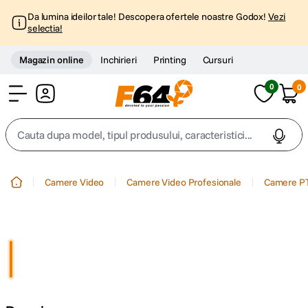
Da lumina ideilor tale! Descopera ofertele noastre Godox!
Vezi
selectia!
Magazin online
Inchirieri
Printing
Cursuri
0
0
Cont
Cauta dupa model, tipul produsului, caracteristici...
Top Cautari
Camere Video
Camere Video Profesionale
Camere P
canon g7x
1
.
trepied
2
.
trepied telefon
3
.
peak design
4
.