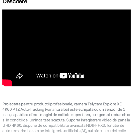
Descriere
lavaliera
5
.
canon sx740 hs
6
.
card memorie
7
.
sony fx
8
.
dji mic mini
9
.
dji osmo pocket 4
10
.
Proiectata pentru productii profesionale, camera Telycam Explore XE
4K60 PTZ Auto-Tracking (varianta alba) este echipata cu un senzor de 1
inch, capabil sa ofere imagini de calitate superioara, cu zgomot redus chiar
si in conditii de luminozitate scazuta. Suporta inregistrare video de pana la
UHD 4K60, dispune de compatibilitate avansata NDI® HX3, functie de
auto-urmarire bazata pe inteligenta artificiala (AI), autofocus cu detectie