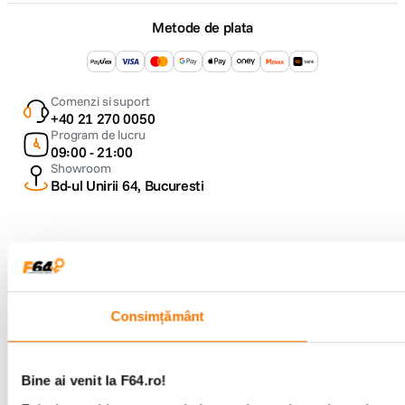
Metode de plata
DETALII PRODUCATOR
Cod producator
Explore XE BK
Comenzi si suport
Pagina
+40 21 270 0050
https://telycam.com/explore-xe.html
producator
Program de lucru
09:00 - 21:00
Showroom
Bd-ul Unirii 64, Bucuresti
Consimțământ
Copyright © F64 2001 - 2026
Parteneri tehnologie:
Bine ai venit la F64.ro!