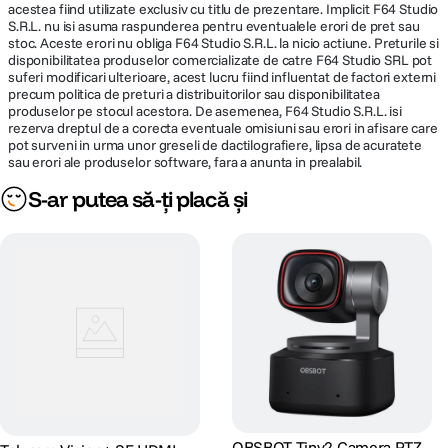
/23.98;
acestea fiind utilizate exclusiv cu titlu de prezentare. Implicit F64 Studio
S.R.L. nu isi asuma raspunderea pentru eventualele erori de pret sau
1920x1080P60/50/30/25/59.94/29.97/24
Integrare FreeD pentru productii virtuale imersive
stoc. Aceste erori nu obliga F64 Studio S.R.L. la nicio actiune. Preturile si
/23.98; 1920x1080I60/50/59.94;
disponibilitatea produselor comercializate de catre F64 Studio SRL pot
1280x720P60/50/30/25/59.94/29.97
Protocolul FreeD transmite precis datele de Pan, Tilt, Zoom si Focus
suferi modificari ulterioare, acest lucru fiind influentat de factori externi
NDI®HX3: Main Stream:
(PTZF) direct catre sistemele de tracking, fiind compatibil cu cele mai
precum politica de preturi a distribuitorilor sau disponibilitatea
Format-
populare platforme de productie virtuala — Brainstorm, Vizrt, Zero
3840x2160P15~60; 1920x1080P15~60;
produselor pe stocul acestora. De asemenea, F64 Studio S.R.L. isi
inregistrare
Density, Aximmetry, Unreal Engine, VSet3D. Explore XE se integreaza
1280x720P15~60; 1024x576P15~60; Sub
rezerva dreptul de a corecta eventuale omisiuni sau erori in afisare care
perfect in fluxurile de lucru hibride, oferind libertate creativa deplina in
pot surveni in urma unor greseli de dactilografiere, lipsa de acuratete
Stream: 640x360P15~30 USB Type-C:
productii reale sau virtuale.
sau erori ale produselor software, fara a anunta in prealabil.
NV12: 1920x1080P5; 1280x720P15;
1024x576P25; 800x448P30 YUYV:
S-ar putea să-ți placă și
1920x1080P5; 1280x720P15;
Capabilitati audio avansate
1024x576P25; 800x448P30 MJPG:
3840x2160P30; 1920x1080P60;
Explore XE include intrari 3.5 mm line-in si Mini XLR cu alimentare
1280x720P60; 1024x576P60;
Phantom, asigurand compatibilitate cu o gama larga de microfoane si
800x448P60 H264/H265: 3840x2160P30;
echipamente audio profesionale.
1920x1080P60; 1280x720P60;
1024x576P60; 800x448P60
Tip Card
Micro SD
Memorie
Intrare Mini XLR (phantom), linie stereo
Audio
OBSBOT Tiny2 Camera PTZ