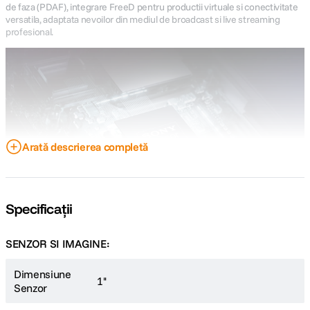
de faza (PDAF), integrare FreeD pentru productii virtuale si conectivitate
versatila, adaptata nevoilor din mediul de broadcast si live streaming
profesional.
Arată descrierea completă
Specificații
SENZOR SI IMAGINE:
Senzor de 1 inch: imagine mai clara si mai detaliata
Dimensiune
1''
Camera Telycam Explore XE este echipata cu senzorul Sony CMOS de 1
Senzor
inch, lider in industrie, care redefinește calitatea imaginii. Acest senzor
performant exceleaza in conditii de lumina scazuta, surprinzand detalii