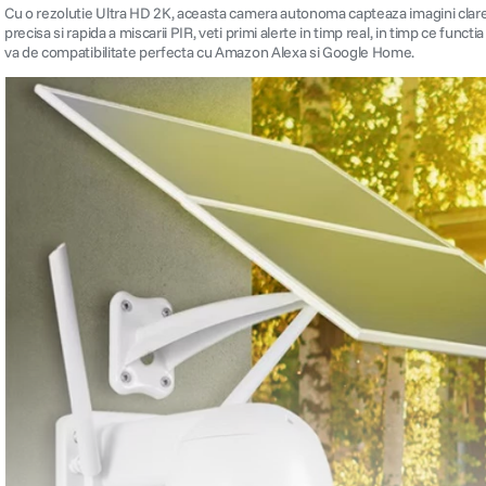
Cu o rezolutie Ultra HD 2K, aceasta camera autonoma capteaza imagini clare s
precisa si rapida a miscarii PIR, veti primi alerte in timp real, in timp ce func
va de compatibilitate perfecta cu Amazon Alexa si Google Home.