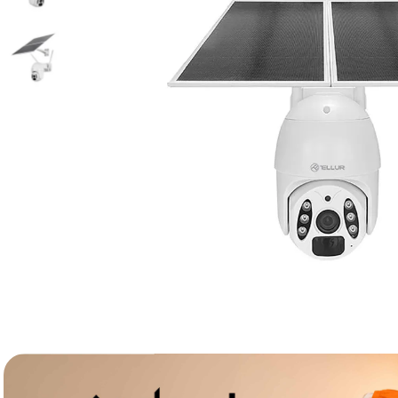
lavaliera
6
.
card memorie
7
.
dji mic mini
8
.
dji osmo
9
.
insta 360
10
.