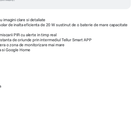
 imagini clare si detaliate
ar de inalta eficienta de 20 W sustinut de o baterie de mare capacitate
miscarii PIR cu alerte in timp real
 distanta de oriunde prin intermediul Tellur Smart APP
pera o zona de monitorizare mai mare
a si Google Home
a