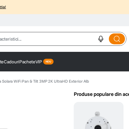
tia!
istici...
te
Cadouri
Pachete
VIP
 Solara WiFi Pan & Tilt 3MP 2K UltraHD Exterior Alb
Produse populare din ac