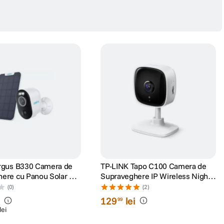
rgus B330 Camera de
TP-LINK Tapo C100 Camera de
ere cu Panou Solar 4
Supraveghere IP Wireless Night
igenta Artificiala
Vision Full HD 1080P Alb
(0)
(2)