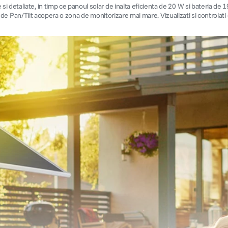
i detaliate, in timp ce panoul solar de inalta eficienta de 20 W si bateria d
tia de Pan/Tilt acopera o zona de monitorizare mai mare. Vizualizati si controlati