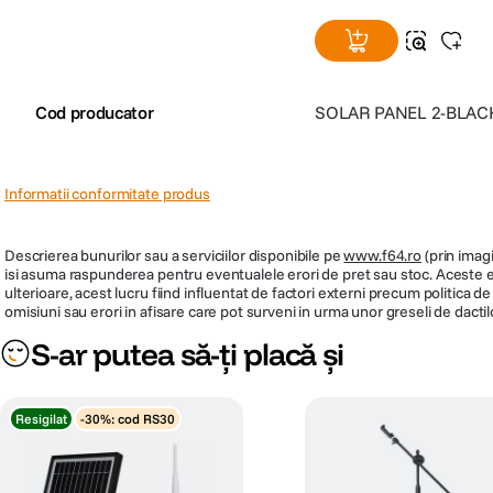
109
lei
99
Panou solar: Utilizarea luminii solare pentru securitate continua
Echipata cu un panou solar eficient, aceasta camera valorifica puterea soarelu
solutie de incarcare ecologica garanteaza o supraveghere neintrerupta, men
Cod producator
SOLAR PANEL 2-BLAC
Informatii conformitate produs
Descrierea bunurilor sau a serviciilor disponibile pe
www.f64.ro
(prin imagi
isi asuma raspunderea pentru eventualele erori de pret sau stoc. Aceste ero
ulterioare, acest lucru fiind influentat de factori externi precum politica 
omisiuni sau erori in afisare care pot surveni in urma unor greseli de dactil
S-ar putea să-ți placă și
Resigilat
-30%: cod RS30