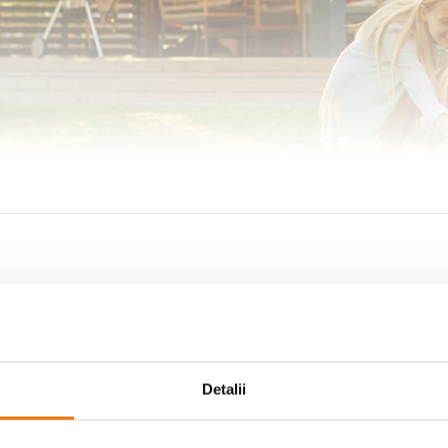
ntampla in casa dvs., de oriunde, pur si simplu accesand aplicatia Tellur Smart 
Detalii