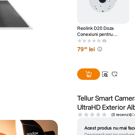
Reolink D20 Doza
Conexiuni pentru
Camera de
(0)
Supraveghere Reolink
79
lei
99
Tellur Smart Camera
UltraHD Exterior Al
(
0 recenzii
)
C
Acest produs nu mai face
Descoperă mai jos produse 