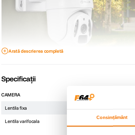
Arată descrierea completă
Specificații
Functii Pan & Tilt
CAMERA
Puteti controla functiile Pan & Tilt de la distanta si puteti vedea tot ce se i
Lentila fixa
1.8 mm
Consimțământ
Lentila varifocala
2.7 – 13.5 mm