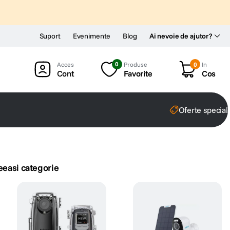
Suport
Evenimente
Blog
Ai nevoie de ajutor?
0
Produse
0
In
Cont
Favorite
Cos
Oferte special
eeasi categorie