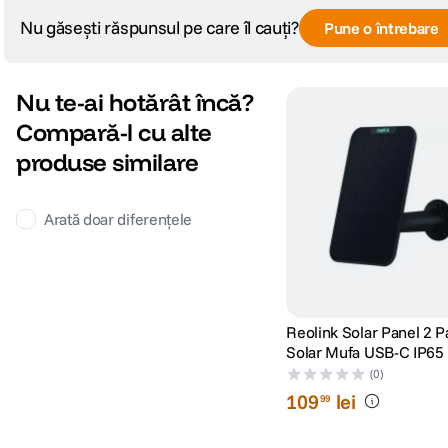
Întrebări și răspunsuri
Nu găsești răspunsul pe care îl cauți?
Pune o întrebare
Nu te-ai hotărât încă?
Compară-l cu alte
produse similare
Arată doar diferențele
Reolink Solar Panel 2 
Solar Mufa USB-C IP65
(0)