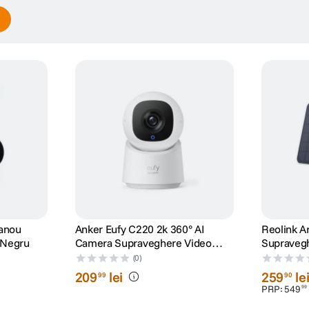
Panou
Anker Eufy C220 2k 360° AI
Reolink A
 Negru
Camera Supraveghere Video
Supravegh
Indoor Alb
MP si Intel
(0)