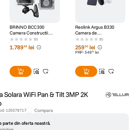
BRINNO BCC300
Reolink Argus B330
Camera Constructii
Camera de
Mount Edition
Supraveghere cu Panou
(0)
(0)
Solar 4 MP si Inteligenta
1
.
789
lei
259
lei
99
90
Artificiala
PRP:
549
lei
99
 Solara WiFi Pan & Tilt 3MP 2K
b
Compara
od
:
125078717
 parte din oferta noastră.
similare.