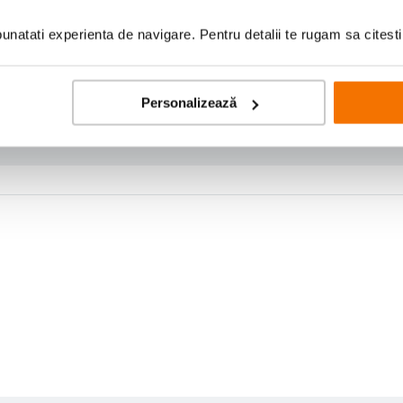
natati experienta de navigare. Pentru detalii te rugam sa citest
Personalizează
Scrie prima recenzie