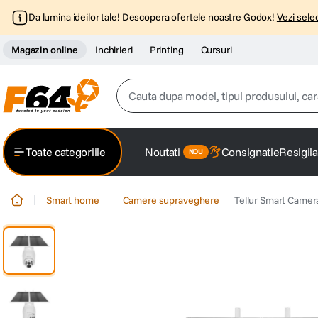
Da lumina ideilor tale! Descopera ofertele noastre Godox!
Vezi selec
Magazin online
Inchirieri
Printing
Cursuri
Cauta dupa model, tipul produsului, caracter
Top Cautari
Toate categoriile
Noutati
Consignatie
Resigila
canon g7x
1
.
Smart home
Camere supraveghere
Tellur Smart Camera
trepied
2
.
trepied telefon
3
.
peak design
4
.
canon sx740 hs
5
.