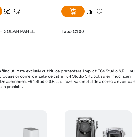
i
129
lei
99
lei
ia solara, incarcand fiabil bateria camerei pe tot parcursul zilei. Aceasta
e de reincarcare manuala sau surse de alimentare externe.
TH SOLAR PANEL
Tapo C100
fiind utilizate exclusiv cu titlu de prezentare. Implicit F64 Studio S.R.L. nu
a produselor comercializate de catre F64 Studio SRL pot suferi modificari
ra. De asemenea, F64 Studio S.R.L. isi rezerva dreptul de a corecta eventuale
 in prealabil.