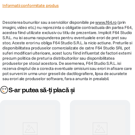
Informatii conformitate produs
Descrierea bunurilor sau a serviciilor disponibile pe
www.f64.ro
(prin
imagini, video etc.) nu reprezinta o obligatie contractuala din partea F64,
acestea fiind utilizate exclusiv cu titlu de prezentare. Implicit F64 Studio
S.R.L. nu isi asuma raspunderea pentru eventualele erori de pret sau
stoc. Aceste erori nu obliga F64 Studio S.R.L. la nicio actiune. Preturile si
disponibilitatea produselor comercializate de catre F64 Studio SRL pot
suferi modificari ulterioare, acest lucru fiind influentat de factori externi
precum politica de preturi a distribuitorilor sau disponibilitatea
produselor pe stocul acestora. De asemenea, F64 Studio S.R.L. isi
rezerva dreptul de a corecta eventuale omisiuni sau erori in afisare care
pot surveni in urma unor greseli de dactilografiere, lipsa de acuratete
sau erori ale produselor software, fara a anunta in prealabil.
S-ar putea să-ți placă și