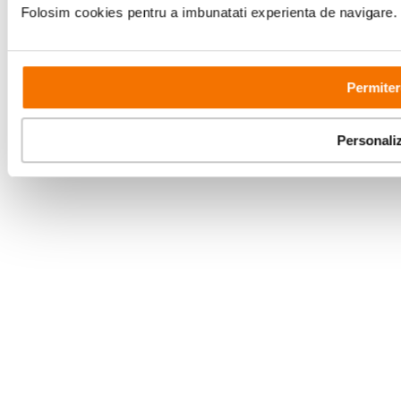
Copyright © F64 2001 - 2026
Folosim cookies pentru a imbunatati experienta de navigare. P
Parteneri tehnologie:
Permiter
Personali