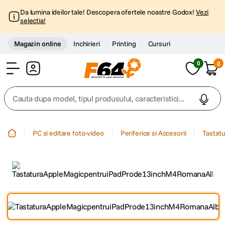
Da lumina ideilor tale! Descopera ofertele noastre Godox!
Vezi
selectia!
Magazin online
Inchirieri
Printing
Cursuri
0
0
Cont
Cauta dupa model, tipul produsului, caracteristici...
Top Cautari
PC si editare foto-video
Periferice si Accesorii
Tastatu
canon g7x
1
.
trepied
2
.
trepied telefon
3
.
peak design
4
.