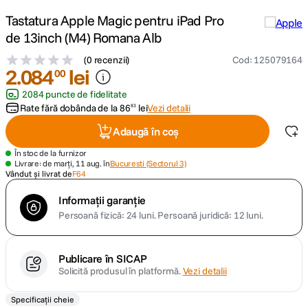
Tastatura Apple Magic pentru iPad Pro
canon sx740 hs
5
.
de 13inch (M4) Romana Alb
(
0 recenzii
)
Cod
:
125079164
lavaliera
6
.
2
.
084
lei
00
2084 puncte de fidelitate
sony fx
7
.
Rate fără dobânda de la
86
lei
Vezi detalii
83
card memorie
8
.
Adaugă în coș
În stoc de la furnizor
dji mic mini
9
.
Livrare: de marți, 11 aug. în
Bucuresti (Sectorul 3)
Vândut și livrat de
F64
dji osmo
10
.
Informații garanție
Persoană fizică: 24 luni.
Persoană juridică: 12 luni.
Publicare în SICAP
Solicită produsul în platformă.
Vezi detalii
Specificații cheie