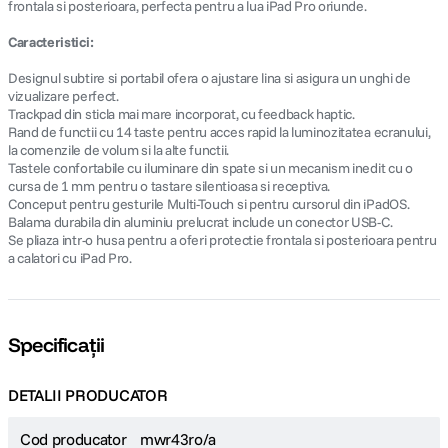
frontala si posterioara, perfecta pentru a lua iPad Pro oriunde.
Caracteristici:
Designul subtire si portabil ofera o ajustare lina si asigura un unghi de
vizualizare perfect.
Trackpad din sticla mai mare incorporat, cu feedback haptic.
Rand de functii cu 14 taste pentru acces rapid la luminozitatea ecranului,
la comenzile de volum si la alte functii.
Tastele confortabile cu iluminare din spate si un mecanism inedit cu o
cursa de 1 mm pentru o tastare silentioasa si receptiva.
Conceput pentru gesturile Multi-Touch si pentru cursorul din iPadOS.
Balama durabila din aluminiu prelucrat include un conector USB-C.
Se pliaza intr-o husa pentru a oferi protectie frontala si posterioara pentru
a calatori cu iPad Pro.
Specificații
DETALII PRODUCATOR
Cod producator
mwr43ro/a