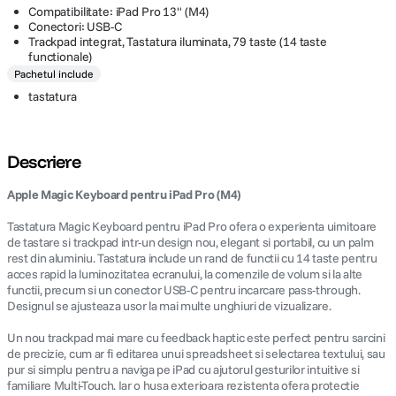
Compatibilitate: iPad Pro 13" (M4)
Conectori: USB-C
Trackpad integrat, Tastatura iluminata, 79 taste (14 taste
functionale)
Pachetul include
tastatura
Descriere
Apple Magic Keyboard pentru iPad Pro (M4)
Tastatura Magic Keyboard pentru iPad Pro ofera o experienta uimitoare
de tastare si trackpad intr-un design nou, elegant si portabil, cu un palm
rest din aluminiu. Tastatura include un rand de functii cu 14 taste pentru
acces rapid la luminozitatea ecranului, la comenzile de volum si la alte
functii, precum si un conector USB-C pentru incarcare pass-through.
Designul se ajusteaza usor la mai multe unghiuri de vizualizare.
Un nou trackpad mai mare cu feedback haptic este perfect pentru sarcini
de precizie, cum ar fi editarea unui spreadsheet si selectarea textului, sau
pur si simplu pentru a naviga pe iPad cu ajutorul gesturilor intuitive si
familiare Multi-Touch. Iar o husa exterioara rezistenta ofera protectie