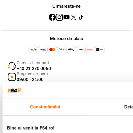
Urmareste-ne
Metode de plata
Comenzi si suport
+40 21 270 0050
Program de lucru
09:00 - 21:00
Showroom
Bd-ul Unirii 64, Bucuresti
Consimțământ
Deta
Bine ai venit la F64.ro!