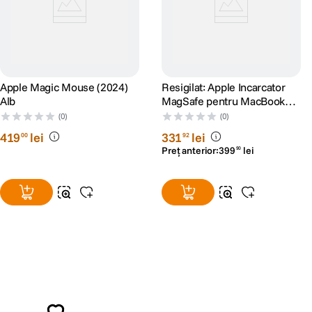
Apple Magic Mouse (2024)
Resigilat: Apple Incarcator
Alb
MagSafe pentru MacBook
Pro 15" si 17" 85W Alb -
(0)
(0)
RS125074040-1
419
lei
331
lei
00
92
Preț anterior:
399
lei
90
Alatura-te comunitatii creatorilor
Descopera inspiratie, recomandari utile,
ghiduri foto-video si oferte pregatite special