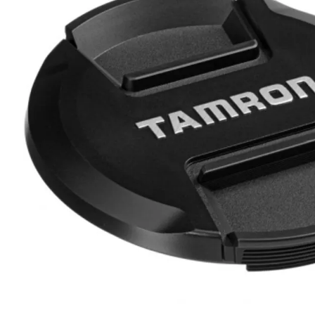
lavaliera
6
.
card memorie
7
.
dji mic mini
8
.
dji osmo
9
.
insta 360
10
.