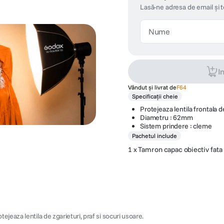
Lasă-ne adresa de email și 
I
Vândut și livrat de
F64
Specificații cheie
Protejeaza lentila frontala d
Diametru : 62mm
Sistem prindere : cleme
Pachetul include
1 x
Tamron capac obiectiv fa
jeaza lentila de zgarieturi, praf si socuri usoare.