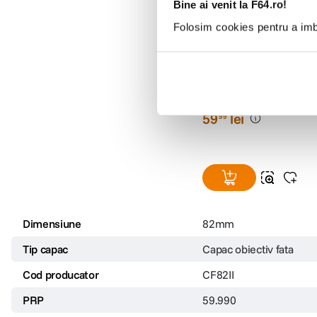
Bine ai venit la F64.ro!
Folosim cookies pentru a imbu
Tamron capac obiectiv
(0)
59
lei
99
Dimensiune
82mm
Tip capac
Capac obiectiv fata
Cod producator
CF82II
PRP
59.990