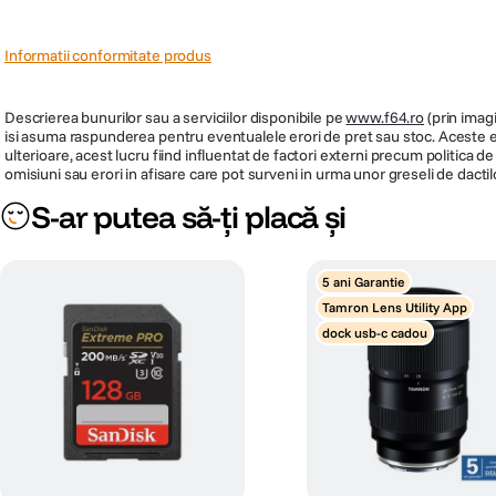
Informatii conformitate produs
Descrierea bunurilor sau a serviciilor disponibile pe
www.f64.ro
(prin imagi
isi asuma raspunderea pentru eventualele erori de pret sau stoc. Aceste ero
ulterioare, acest lucru fiind influentat de factori externi precum politica 
omisiuni sau erori in afisare care pot surveni in urma unor greseli de dactil
S-ar putea să-ți placă și
5 ani Garantie
Tamron Lens Utility App
dock usb-c cadou