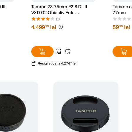
III
Tamron 28-75mm F2.8 Di III
Tamron ca
VXD G2 Obiectiv Foto
77mm
Mirrorless Montura Z
(3)
4
.
499
lei
59
lei
99
99
Resigilat
de la
4
.
274
lei
99