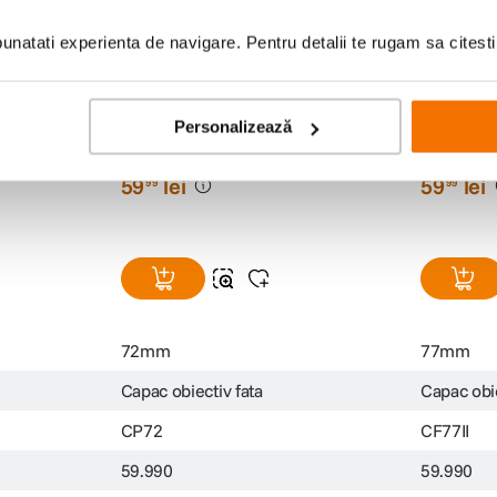
natati experienta de navigare. Pentru detalii te rugam sa citest
 fata 82mm
Tamron capac obiectiv fata 72mm
Tamron ca
Personalizează
(1)
59
lei
59
lei
99
99
72mm
77mm
Capac obiectiv fata
Capac obie
CP72
CF77II
59.990
59.990