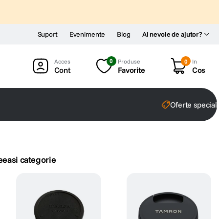
Suport
Evenimente
Blog
Ai nevoie de ajutor?
0
Produse
0
In
Cont
Favorite
Cos
Oferte special
eeasi categorie