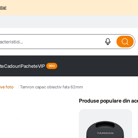
tia!
istici...
te
Cadouri
Pachete
VIP
ve foto
Tamron capac obiectiv fata 62mm
Produse populare din ac