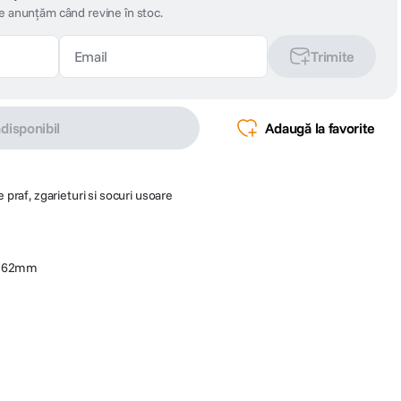
te anunțăm când revine în stoc.
Trimite
ndisponibil
Adaugă la favorite
e praf, zgarieturi si socuri usoare
ta 62mm