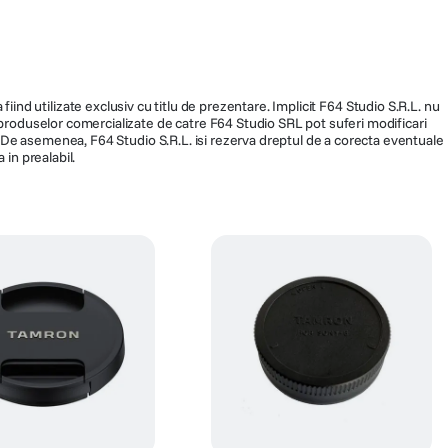
fiind utilizate exclusiv cu titlu de prezentare. Implicit F64 Studio S.R.L. nu
a produselor comercializate de catre F64 Studio SRL pot suferi modificari
ra. De asemenea, F64 Studio S.R.L. isi rezerva dreptul de a corecta eventuale
 in prealabil.