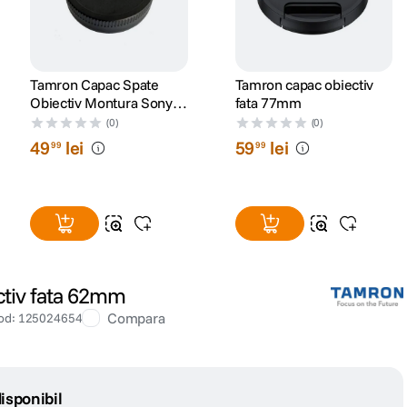
Tamron Capac Spate
Tamron capac obiectiv
Obiectiv Montura Sony
fata 77mm
FE
(0)
(0)
49
lei
59
lei
99
99
tiv fata 62mm
Compara
od
:
125024654
isponibil