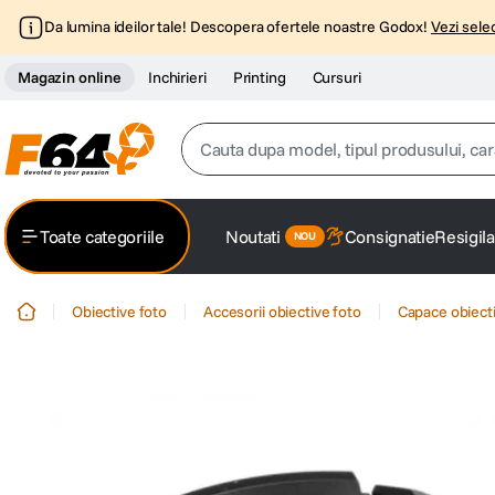
Da lumina ideilor tale! Descopera ofertele noastre Godox!
Vezi selec
Magazin online
Inchirieri
Printing
Cursuri
Cauta dupa model, tipul produsului, caracter
Top Cautari
Toate categoriile
Noutati
Consignatie
Resigila
canon g7x
1
.
Obiective foto
Accesorii obiective foto
Capace obiecti
trepied
2
.
trepied telefon
3
.
peak design
4
.
canon sx740 hs
5
.