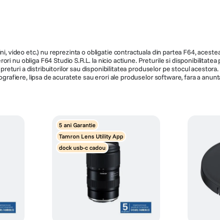
ni, video etc.) nu reprezinta o obligatie contractuala din partea F64, acestea 
ri nu obliga F64 Studio S.R.L. la nicio actiune. Preturile si disponibilitate
de preturi a distribuitorilor sau disponibilitatea produselor pe stocul acesto
ografiere, lipsa de acuratete sau erori ale produselor software, fara a anunta
5 ani Garantie
Tamron Lens Utility App
dock usb-c cadou