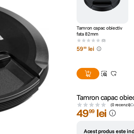
Tamron capac obiectiv
fata 82mm
(0)
59
lei
99
Tamron capac obiec
(
0 recenzii
)
C
49
lei
99
Acest produs este ind