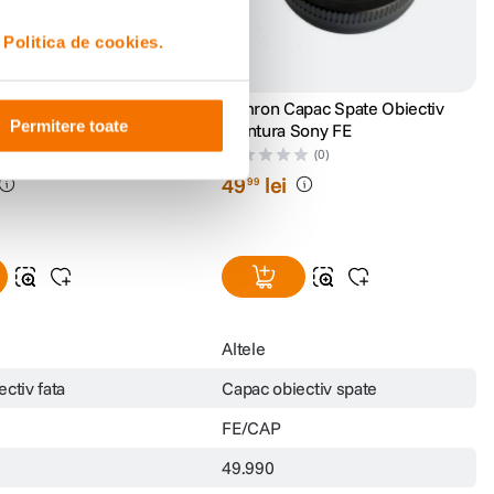
i
Politica de cookies.
pac obiectiv fata 77mm
Tamron Capac Spate Obiectiv
Permitere toate
Montura Sony FE
(0)
(0)
49
lei
99
Altele
ctiv fata
Capac obiectiv spate
FE/CAP
49.990