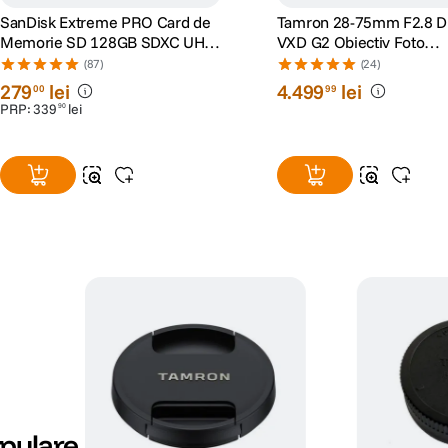
SanDisk Extreme PRO Card de
Tamron 28-75mm F2.8 Di 
Memorie SD 128GB SDXC UHS-
VXD G2 Obiectiv Foto
I Class 10 U3 V30 + 2 Ani
Mirrorless Sony E
(87)
(24)
RescuePRO Deluxe
279
lei
4
.
499
lei
00
99
PRP:
339
lei
90
pulare