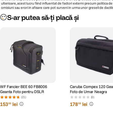
ulterioare, acest lucru fiind influentat de factori externi precum politica 
omisiuni sau erori in afisare care pot surveni in urma unor greseli de dactil
S-ar putea să-ți placă și
WF Fancier BEE 60 FB8006
Caruba Compex 120 Gea
Geanta Foto pentru DSLR
Foto de Umar Neagra
(21)
(0)
153
lei
178
lei
00
00