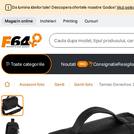
Da lumina ideilor tale! Descopera ofertele noastre Godox!
Vezi selec
Magazin online
Inchirieri
Printing
Cursuri
Cauta dupa model, tipul produsului, caracter
Top Cautari
Toate categoriile
Noutati
Consignatie
Resigila
canon g7x
1
.
Accesorii foto
Genti
Genti foto
Tamrac Derechoe 3
trepied
2
.
trepied telefon
3
.
peak design
4
.
lavaliera
5
.