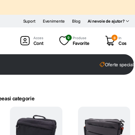
Suport
Evenimente
Blog
Ai nevoie de ajutor?
0
Produse
0
In
Cont
Favorite
Cos
Oferte special
eeasi categorie