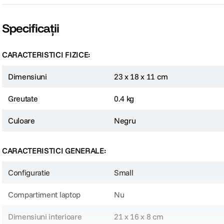
Specificații
CARACTERISTICI FIZICE:
Dimensiuni
23 x 18 x 11 cm
Greutate
0.4 kg
Culoare
Negru
CARACTERISTICI GENERALE:
Configuratie
Small
Compartiment laptop
Nu
Dimensiuni interioare
21 x 16 x 8 cm