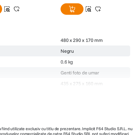
480 x 290 x 170 mm
Negru
0.6 kg
Genti foto de umar
435 x 275 x 160 mm
fermoar
P-CB-256
fiind utilizate exclusiv cu titlu de prezentare. Implicit F64 Studio S.R.L. nu
a produselor comercializate de catre F64 Studio SRL pot suferi modificari