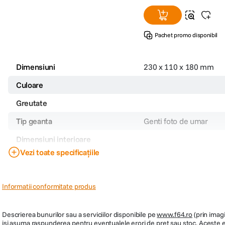
Pachet promo disponibil
Dimensiuni
230 x 110 x 180 mm
Culoare
Greutate
Tip geanta
Genti foto de umar
Dimensiuni interioare
Vezi toate specificațiile
Sistem de inchidere
Cod producator
B011
Informatii conformitate produs
Descrierea bunurilor sau a serviciilor disponibile pe
www.f64.ro
(prin imagi
isi asuma raspunderea pentru eventualele erori de pret sau stoc. Aceste ero