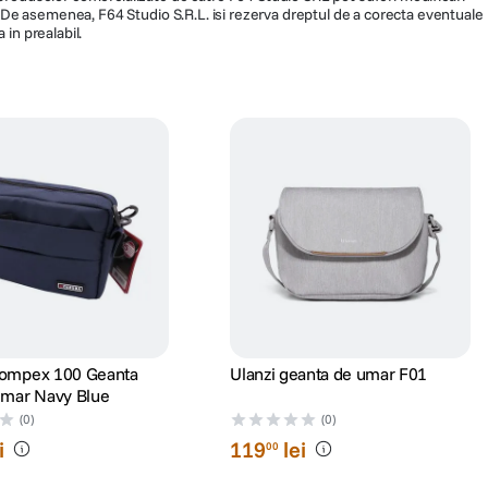
ra. De asemenea, F64 Studio S.R.L. isi rezerva dreptul de a corecta eventuale
 in prealabil.
ompex 100 Geanta
Ulanzi geanta de umar F01
Umar Navy Blue
(0)
(0)
i
119
lei
00