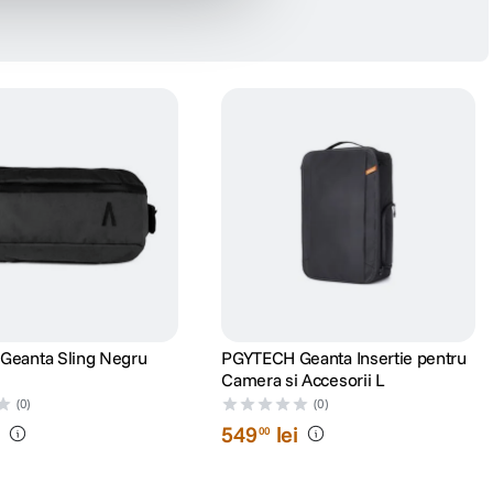
Geanta Sling Negru
PGYTECH Geanta Insertie pentru
Camera si Accesorii L
(0)
(0)
i
549
lei
00