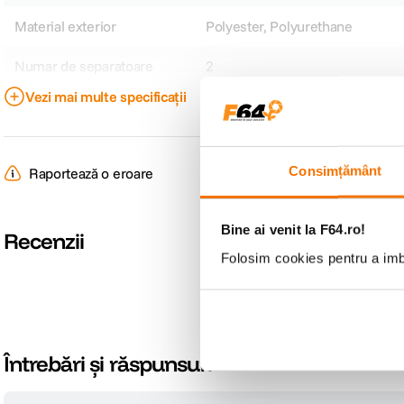
Material exterior
Polyester, Polyurethane
Numar de separatoare
2
Vezi mai multe specificații
Rezistenta la apa
Da
Sistem de inchidere
Fermoar
Consimțământ
Raportează o eroare
Volum maxim
Nespecificat
Tip geanta
Genti foto de umar
Bine ai venit la F64.ro!
Recenzii
Folosim cookies pentru a imbu
DETALII PRODUCATOR
Cod producator
370701
Întrebări și răspunsuri