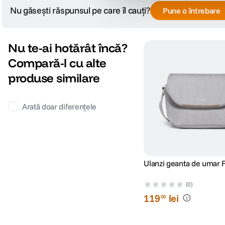
Nu găsești răspunsul pe care îl cauți?
Pune o întrebare
Nu te-ai hotărât încă?
Compară-l cu alte
produse similare
Arată doar diferențele
Ulanzi geanta de umar 
(0)
119
lei
00