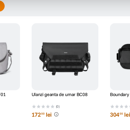
F01
Ulanzi geanta de umar BC08
Boundary 
(0)
172
lei
304
le
00
00