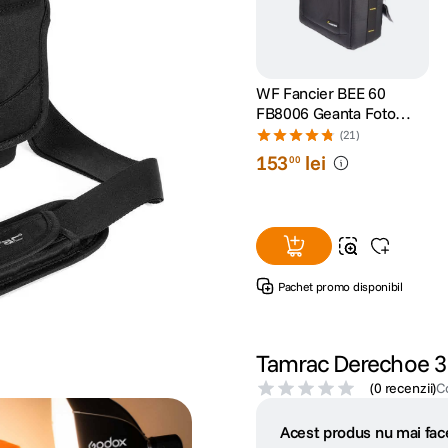
WF Fancier BEE 60
FB8006 Geanta Foto
pentru DSLR
(21)
153
lei
00
Pachet promo disponibil
Tamrac Derechoe 3
(
0 recenzii
)
C
Acest produs nu mai face