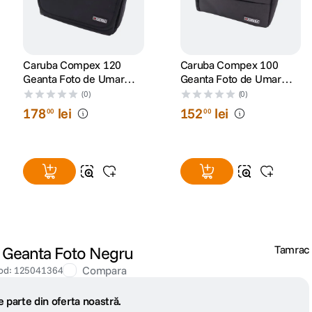
Caruba Compex 120
Caruba Compex 100
Geanta Foto de Umar
Geanta Foto de Umar
Neagra
Neagra
(0)
(0)
178
lei
152
lei
00
00
 Geanta Foto Negru
Tamrac
Compara
od
:
125041364
 parte din oferta noastră.