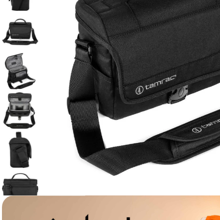
canon sx740 hs
6
.
card memorie
7
.
sony fx
8
.
dji mic mini
9
.
dji osmo pocket 4
10
.