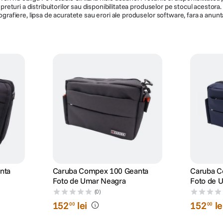
de preturi a distribuitorilor sau disponibilitatea produselor pe stocul acesto
ografiere, lipsa de acuratete sau erori ale produselor software, fara a anunta
nta
Caruba Compex 100 Geanta
Caruba C
Foto de Umar Neagra
Foto de 
(0)
152
lei
152
le
00
00