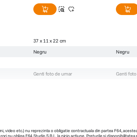
37 x 11 x 22 cm
Negru
Negru
Genti foto de umar
Genti foto
B010
117614
ni, video etc.) nu reprezinta o obligatie contractuala din partea F64, acestea 
ri nu obliga F64 Studio S.R.L. la nicio actiune. Preturile si disponibilitate