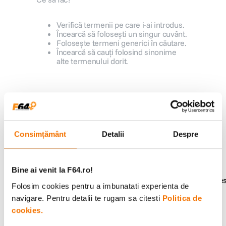
canon sx740 hs
5
.
Verifică termenii pe care i-ai introdus.
Încearcă să folosești un singur cuvânt.
Folosește termeni generici în căutare.
lavaliera
6
.
Încearcă să cauți folosind sinonime
alte termenului dorit.
card memorie
7
.
ulanzi
8
.
Alatura-te comunitatii creatorilor
Descopera inspiratie, recomandari utile,
insta 360
9
.
ghiduri foto-video si oferte pregatite special
pentru tine.
Consimțământ
Detalii
Despre
godox
10
.
Bine ai venit la F64.ro!
Consultanta
Livrare gratuita pe
Folosim cookies pentru a imbunatati experienta de
specializata
499lei
navigare. Pentru detalii te rugam sa citesti
Politica de
cookies.