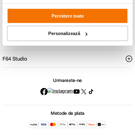
Comenzi si livrare
Permitere toate
Suport
Personalizează
Service si garantii
F64 Studio
Urmareste-ne
Metode de plata