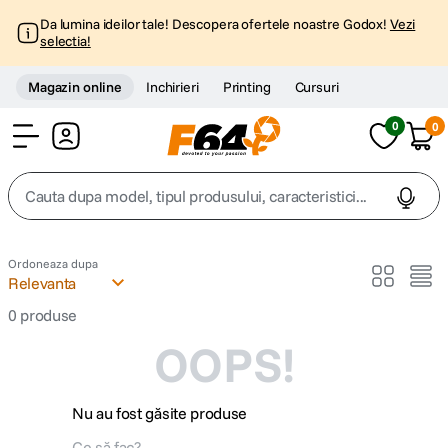
Da lumina ideilor tale! Descopera ofertele noastre Godox!
Vezi
selectia!
Magazin online
Inchirieri
Printing
Cursuri
0
0
Cont
Cauta dupa model, tipul produsului, caracteristici...
Top Cautari
Ordoneaza dupa
Relevanta
canon g7x
1
.
0
produse
OOPS!
trepied
2
.
trepied telefon
3
.
Nu au fost găsite produse
peak design
4
.
Ce să fac?