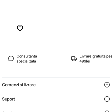
Alatura-te comunitatii creatorilor
Descopera inspiratie, recomandari utile,
ghiduri foto-video si oferte pregatite special
pentru tine.
Consultanta
Livrare gratuita pe
specializata
499lei
Comenzi si livrare
Suport