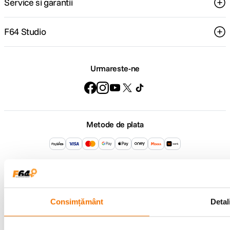
Service si garantii
F64 Studio
Urmareste-ne
Metode de plata
Comenzi si suport
+40 21 270 0050
Program de lucru
09:00 - 21:00
Consimțământ
Detali
Showroom
Bd-ul Unirii 64, Bucuresti