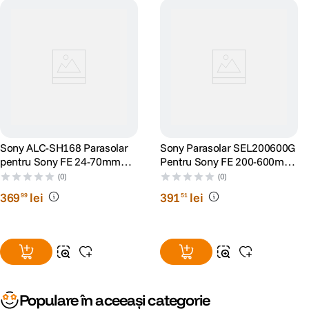
Sony ALC-SH168 Parasolar
Sony Parasolar SEL200600G
pentru Sony FE 24-70mm
Pentru Sony FE 200-600mm
F2.8 GM II
F5.6-6.3 G
(0)
(0)
369
lei
391
lei
99
51
Populare în aceeași categorie