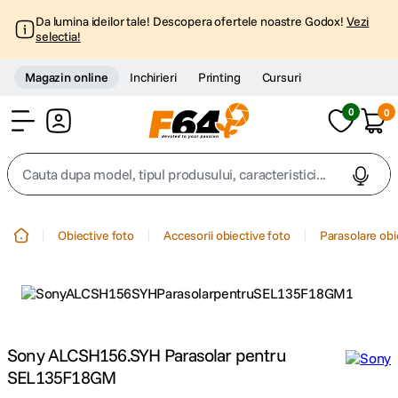
Da lumina ideilor tale! Descopera ofertele noastre Godox!
Vezi
selectia!
Magazin online
Inchirieri
Printing
Cursuri
0
0
Cont
Cauta dupa model, tipul produsului, caracteristici...
Top Cautari
Obiective foto
Accesorii obiective foto
Parasolare obi
canon g7x
1
.
trepied
2
.
trepied telefon
Sony ALCSH156.SYH Parasolar pentru
3
.
SEL135F18GM
peak design
4
.