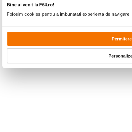
Bine ai venit la F64.ro!
Folosim cookies pentru a imbunatati experienta de navigare. P
Copyright © F64 2001 - 2026
Permitere
Parteneri tehnologie:
Personaliz