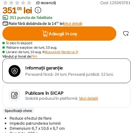
(
0 recenzii
)
Cod
:
125063761
351
lei
05
lavaliera
5
.
351 puncte de fidelitate
Rate fără dobânda de la
14
lei
Vezi detalii
62
canon sx740 hs
6
.
Adaugă în coș
card memorie
7
.
În stoc în depozit
Ridicare easybox: de luni, 10 aug.
Livrare: de luni, 10 aug. în
Bucuresti (Sectorul 3)
sony fx
8
.
Vândut și livrat de
F64
Informații garanție
dji mic mini
9
.
Persoană fizică: 24 luni.
Persoană juridică: 12 luni.
dji osmo pocket 4
10
.
Publicare în SICAP
Solicită produsul în platformă.
Vezi detalii
Specificații cheie
Reduce efectul de flare
Impiedic patrunderea luminii
Dimensiuni: 6,7 x 10,6 x 6,7 cm