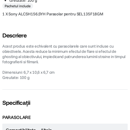
Greutate: 100 g
Pachetul include
1 X Sony ALCSH156.SYH Parasolar pentru SEL135F18GM
Descriere
Acest produs este echivalent cu parasolarele care sunt incluse cu
obiectivele. Acesta reduce la minimum efectul de flare si efectul de
ghosting al obiectivului, impiedicand patrunderea luminii straine in timpul
fotografierii si filmarii.
Dimensiuni: 6,7 x 10,6 x 6,7 cm
Greutate: 100 g
Specificații
PARASOLARE