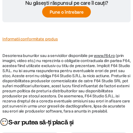
Nu găsești răspunsul pe care îl cauți?
Pune o întrebare
Informatii conformitate produs
Descrierea bunurilor sau a serviciilor disponibile pe
www.f64.ro
(prin
imagini, video etc.) nu reprezinta o obligatie contractuala din partea F64,
acestea fiind utilizate exclusiv cu titlu de prezentare. Implicit F64 Studio
S.R.L. nu isi asuma raspunderea pentru eventualele erori de pret sau
stoc. Aceste erori nu obliga F64 Studio S.R.L. la nicio actiune. Preturile si
disponibilitatea produselor comercializate de catre F64 Studio SRL pot
suferi modificari ulterioare, acest lucru fiind influentat de factori externi
precum politica de preturi a distribuitorilor sau disponibilitatea
produselor pe stocul acestora. De asemenea, F64 Studio S.R.L. isi
rezerva dreptul de a corecta eventuale omisiuni sau erori in afisare care
pot surveni in urma unor greseli de dactilografiere, lipsa de acuratete
sau erori ale produselor software, fara a anunta in prealabil.
S-ar putea să-ți placă și