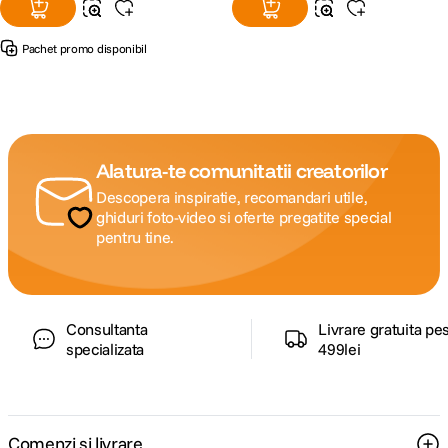
Pachet promo disponibil
Alatura-te comunitatii creatorilor
Descopera inspiratie, recomandari utile,
ghiduri foto-video si oferte pregatite special
pentru tine.
Consultanta
Livrare gratuita pe
specializata
499lei
Comenzi si livrare