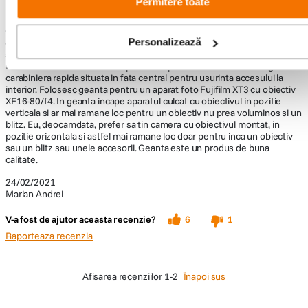
Permitere toate
Geanta foto Sony LCS-SC8
5
Geanta foto este, se pare cea mai mare din categoria "small". Are o
Personalizează
constructie solida si un aspect placut in acelasi timp. Sub capac, geanta
se inchide cu un fermoar cu doua cheite.Inchiderea capacului se mai
face si cu doua carabiniere rapide. As fi preferat sa fie doar o singura
carabiniera rapida situata in fata central pentru usurinta accesului la
interior. Folosesc geanta pentru un aparat foto Fujifilm XT3 cu obiectiv
XF16-80/f4. In geanta incape aparatul culcat cu obiectivul in pozitie
verticala si ar mai ramane loc pentru un obiectiv nu prea voluminos si un
blitz. Eu, deocamdata, prefer sa tin camera cu obiectivul montat, in
pozitie orizontala si astfel mai ramane loc doar pentru inca un obiectiv
sau un blitz sau unele accesorii. Geanta este un produs de buna
calitate.
24/02/2021
Marian Andrei
V-a fost de ajutor aceasta recenzie?
6
1
Raporteaza recenzia
afisarea recenziilor
1-2
Înapoi sus