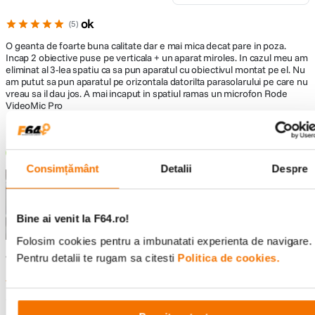
ok
5
O geanta de foarte buna calitate dar e mai mica decat pare in poza.
Incap 2 obiective puse pe verticala + un aparat miroles. In cazul meu am
eliminat al 3-lea spatiu ca sa pun aparatul cu obiectivul montat pe el. Nu
am putut sa pun aparatul pe orizontala datorilta parasolarului pe care nu
vreau sa il dau jos. A mai incaput in spatiul ramas un microfon Rode
VideoMic Pro
16/02/2022
Baran Radu
Achizitie verificata
Consimțământ
Detalii
Despre
Bine ai venit la F64.ro!
Folosim cookies pentru a imbunatati experienta de navigare.
Pentru detalii te rugam sa citesti
Politica de cookies.
V-a fost de ajutor aceasta recenzie?
4
1
Raporteaza recenzia