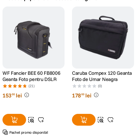
canon sx740 hs
5
.
lavaliera
6
.
sony fx
7
.
card memorie
8
.
dji mic mini
WF Fancier BEE 60 FB8006
Caruba Compex 120 Geanta
9
.
Geanta Foto pentru DSLR
Foto de Umar Neagra
(21)
(0)
dji osmo
10
.
153
lei
178
lei
00
00
Pachet promo disponibil