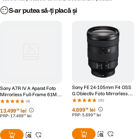
S-ar putea să-ți placă și
Sony FE 24-105mm F4 OSS
Sony A7R IV A Aparat Foto
G Obiectiv Foto Mirrorless
Mirrorless Full-Frame 61MP
Montura Sony E
4K Body Negru
(16)
(4)
4
.
699
lei
99
13
.
499
lei
99
PRP:
5
.
699
lei
99
PRP:
17
.
499
lei
99