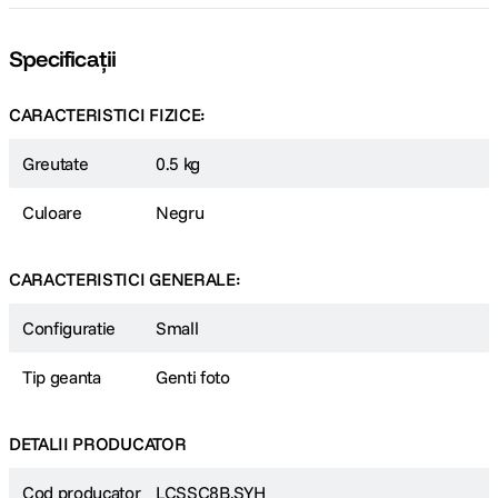
Specificații
CARACTERISTICI FIZICE:
Greutate
0.5 kg
Culoare
Negru
CARACTERISTICI GENERALE:
Configuratie
Small
Tip geanta
Genti foto
DETALII PRODUCATOR
Cod producator
LCSSC8B.SYH