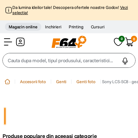
Da lumina ideilor tale! Descopera ofertele noastre Godox!
Vezi
selectia!
Magazin online
Inchirieri
Printing
Cursuri
0
0
Cont
Cauta dupa model, tipul produsului, caracteristici...
Top Cautari
Accesorii foto
Genti
Genti foto
Sony LCS-SC8 - gea
canon g7x
1
.
trepied
2
.
trepied telefon
3
.
Produse populare din aceeasi categorie
peak design
4
.