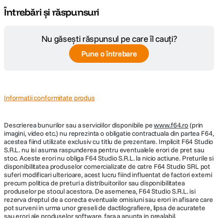
Întrebări și răspunsuri
Nu găsești răspunsul pe care îl cauți?
Pune o întrebare
Informatii conformitate produs
Descrierea bunurilor sau a serviciilor disponibile pe
www.f64.ro
(prin
imagini, video etc.) nu reprezinta o obligatie contractuala din partea F64,
acestea fiind utilizate exclusiv cu titlu de prezentare. Implicit F64 Studio
S.R.L. nu isi asuma raspunderea pentru eventualele erori de pret sau
stoc. Aceste erori nu obliga F64 Studio S.R.L. la nicio actiune. Preturile si
disponibilitatea produselor comercializate de catre F64 Studio SRL pot
suferi modificari ulterioare, acest lucru fiind influentat de factori externi
precum politica de preturi a distribuitorilor sau disponibilitatea
produselor pe stocul acestora. De asemenea, F64 Studio S.R.L. isi
rezerva dreptul de a corecta eventuale omisiuni sau erori in afisare care
pot surveni in urma unor greseli de dactilografiere, lipsa de acuratete
sau erori ale produselor software, fara a anunta in prealabil.