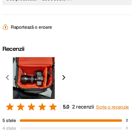
Raportează o eroare
Recenzii
5.0
2 recenzii
Scrie o recenzie
5 stele
2
4 stele
0