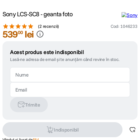
Sony LCS-SC8 - geanta foto
(
2 recenzii
)
Cod
:
1046233
539
lei
00
Acest produs este indisponibil
Lasă-ne adresa de email și te anunțăm când revine în stoc.
Trimite
Indisponibil
Vândut și livrat de
F64