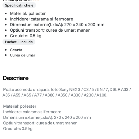
Specificații cheie
Material: poliester
Inchidere: catarama si fermoare
Dimensiuni externe(LxIxA): 270 x 240 x 200 mm
Optiuni transport: curea de umar; maner
Greutate: 0.5 kg
Pachetul include
Geanta
Curea de umar
Descriere
 Poate acomoda un aparat foto Sony NEX 3 / C3 / 5 / 5N / 7, DSLR A33 /
A35 / A55 / A65 / A77 / A380 / A350 / A330 / A230 / A100.
 Material: poliester
 Inchidere: catarama si fermoare
 Dimensiuni externe(LxIxA): 270 x 240 x 200 mm
 Optiuni transport: curea de umar; maner
 Greutate: 0.5 kg