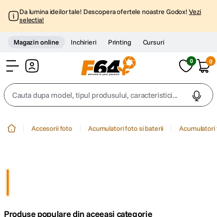
Da lumina ideilor tale! Descopera ofertele noastre Godox!
Vezi
selectia!
Magazin online
Inchirieri
Printing
Cursuri
0
0
Cont
Cauta dupa model, tipul produsului, caracteristici...
Top Cautari
Accesorii foto
Acumulatori foto si baterii
Acumulatori 
canon g7x
1
.
trepied
2
.
trepied telefon
3
.
Produse populare din aceeasi categorie
peak design
4
.