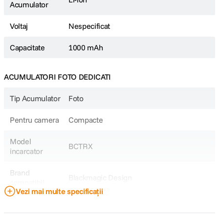
Acumulator
Voltaj
Nespecificat
Capacitate
1000 mAh
ACUMULATORI FOTO DEDICATI
Tip Acumulator
Foto
Pentru camera
Compacte
Model
BCTRX
incarcator
Brand
Blackmagic Design
compatibil
Vezi mai multe specificații
Model
NP-BN
Acumulator