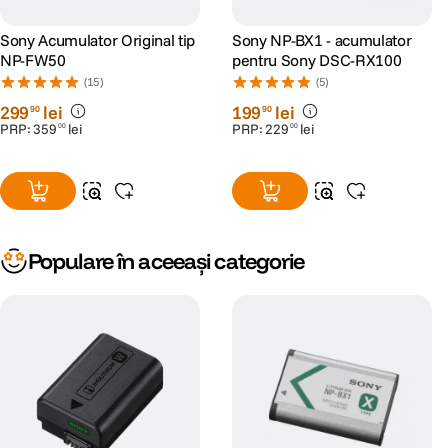
Sony Acumulator Original tip
Sony NP-BX1 - acumulator
NP-FW50
pentru Sony DSC-RX100
(15)
(5)
299
lei
199
lei
90
90
PRP:
359
lei
PRP:
229
lei
00
00
Populare în aceeași categorie