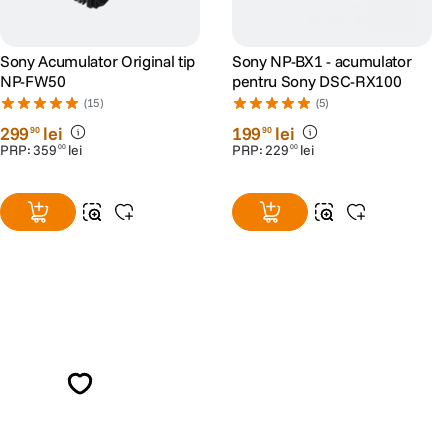
Sony Acumulator Original tip
Sony NP-BX1 - acumulator
NP-FW50
pentru Sony DSC-RX100
(15)
(5)
299
lei
199
lei
90
90
PRP:
359
lei
PRP:
229
lei
00
00
Alatura-te comunitatii creatorilor
Descopera inspiratie, recomandari utile,
ghiduri foto-video si oferte pregatite special
pentru tine.