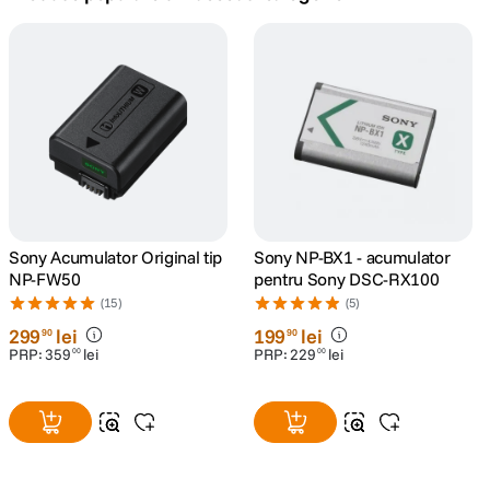
canon sx740 hs
5
.
lavaliera
6
.
card memorie
7
.
dji mic mini
8
.
dji osmo
Sony Acumulator Original tip
Sony NP-BX1 - acumulator
9
.
NP-FW50
pentru Sony DSC-RX100
(15)
(5)
insta 360
10
.
299
lei
199
lei
90
90
PRP:
359
lei
PRP:
229
lei
00
00