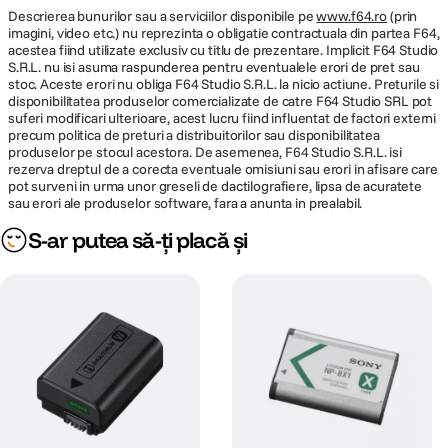
Descrierea bunurilor sau a serviciilor disponibile pe
www.f64.ro
(prin
imagini, video etc.) nu reprezinta o obligatie contractuala din partea F64,
acestea fiind utilizate exclusiv cu titlu de prezentare. Implicit F64 Studio
S.R.L. nu isi asuma raspunderea pentru eventualele erori de pret sau
stoc. Aceste erori nu obliga F64 Studio S.R.L. la nicio actiune. Preturile si
disponibilitatea produselor comercializate de catre F64 Studio SRL pot
suferi modificari ulterioare, acest lucru fiind influentat de factori externi
precum politica de preturi a distribuitorilor sau disponibilitatea
produselor pe stocul acestora. De asemenea, F64 Studio S.R.L. isi
rezerva dreptul de a corecta eventuale omisiuni sau erori in afisare care
pot surveni in urma unor greseli de dactilografiere, lipsa de acuratete
sau erori ale produselor software, fara a anunta in prealabil.
S-ar putea să-ți placă și