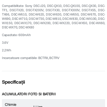
Compatibilitate: Sony DSC-J20, DSC-QX10, DSC-QX100, DSC-QX30, DSC-
TF1, DSC-TX20, DSC-TX200V, DSC-TX30, DSC-TX300V, DSC-TX55, DSC-
TX66, DSC-W610, DSC-W620, DSC-W630, DSC-W650, DSC-W670, DSC-
W690, DSC-W710, DSC-W730, DSC-W810, DSC-W830, DSC-WX100, DSC-
WX150, DSC-WX170, DSC-WX200, DSC-WX220, DSC-WX50, DSC-WX60,
DSC-WX70, DSC-WX80
Capacitate: 600mAh
3.6V
2.2Wh
Incarcatoare compatibile: BCTRX, BCTRV
Specificații
ACUMULATORI FOTO SI BATERII
Chimie
Li-ion