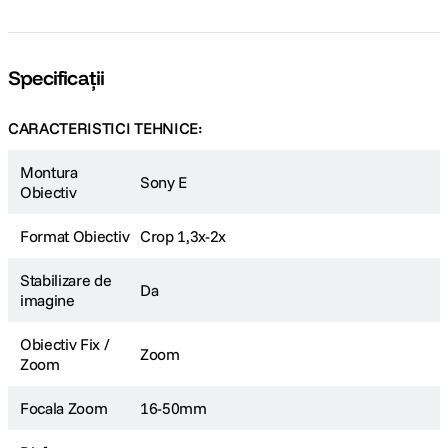
Obiectiv cu zoom motorizat
Ideal pentru calatorii, acest obiectiv usor, retractabil cu zoom mediu
Specificații
ajunge la o lungime minima de 29,9 mm. De asemenea, zoomul este
motorizat, pentru o functionare lina, silentioasa si lipsita de efort.
CARACTERISTICI TEHNICE:
Montura
Sony E
Obiectiv
Format Obiectiv
Crop 1,3x-2x
Stabilizare de
Da
imagine
Obiectiv Fix /
Zoom
Zoom
Focala Zoom
16-50mm