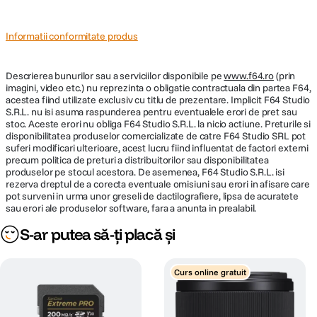
Defocalizare uniforma
Informatii conformitate produs
In locul unei diafragme standard, poligonale, acest obiectiv are o
diafragma circulara cu 7 lame, pentru o defocalizare mai naturala, rotunjita
sau cu efect „bokeh”.
Descrierea bunurilor sau a serviciilor disponibile pe
www.f64.ro
(prin
imagini, video etc.) nu reprezinta o obligatie contractuala din partea F64,
acestea fiind utilizate exclusiv cu titlu de prezentare. Implicit F64 Studio
S.R.L. nu isi asuma raspunderea pentru eventualele erori de pret sau
stoc. Aceste erori nu obliga F64 Studio S.R.L. la nicio actiune. Preturile si
disponibilitatea produselor comercializate de catre F64 Studio SRL pot
suferi modificari ulterioare, acest lucru fiind influentat de factori externi
Performante optice rafinate
precum politica de preturi a distribuitorilor sau disponibilitatea
produselor pe stocul acestora. De asemenea, F64 Studio S.R.L. isi
Elementele asferice ale obiectivului reduc la minimum distorsiunile, in
rezerva dreptul de a corecta eventuale omisiuni sau erori in afisare care
timp ce elementele din sticla ED (cu dispersie foarte redusa) asigura un
pot surveni in urma unor greseli de dactilografiere, lipsa de acuratete
nivel superior de contrast, rezolutie si fidelitate a culorilor.
sau erori ale produselor software, fara a anunta in prealabil.
S-ar putea să-ți placă și
Curs online gratuit