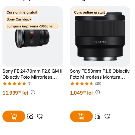
canon sx740 hs
Curs online gratuit
Curs online gratuit
5
.
Sony Cashback
cumpara impreuna -1000 lei di
lavaliera
6
.
scount obiective
card memorie
7
.
ulanzi
8
.
insta 360
Sony FE 24-70mm F2.8 GM II
Sony FE 50mm F1.8 Obiectiv
9
.
Obiectiv Foto Mirrorless
Foto Mirrorless Montura
Montura Sony E
Sony E
(3)
(25)
godox
10
.
11
.
999
lei
1
.
049
lei
99
99