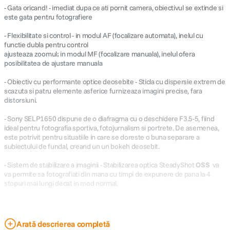
- Gata oricand! - imediat dupa ce ati pornit camera, obiectivul se extinde si
este gata pentru fotografiere
- Flexibilitate si control - in modul AF (focalizare automata), inelul cu
functie dubla pentru control
ajusteaza zoomul; in modul MF (focalizare manuala), inelul ofera
posibilitatea de ajustare manuala
- Obiectiv cu performante optice deosebite - Sticla cu dispersie extrem de
scazuta si patru elemente asferice furnizeaza imagini precise, fara
distorsiuni.
- Sony SELP1650 dispune de o diafragma cu o deschidere F3.5-5, fiind
ideal pentru fotografia sportiva, fotojurnalism si portrete. De asemenea,
este potrivit pentru situatiile in care se doreste o buna separare a
subiectului de fundal, creand un un bokeh deosebit.
- Sistem de stabilizare a imaginii - Stabilizarea optica SteadyShot
OSS
va
va permite sa fotografiati din mana cu timpi de expunere de pana la 4
stopuri mai lungi decat in mod normal.
Arată descrierea completă