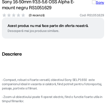
Sony 16-50mm f/3.5-5.6 OSS Alpha E-
mount negru RS1051629
(
0 recenzii
)
Cod
:
RS1051629
Acest produs nu mai face parte din oferta noastră.
Descoperă mai jos produse similare.
Descriere
- Compact, robust si foarte versatil, obiectivul Sony SELP1650 este
companionul ideal in vacanta si calatorii, fiind potrivit pentru fotoreportaj,
peisaje, portrete si filmari.
- Zoom-ul obiectivului poate fi operat electric, fiind o functie foarte utila in
timpul filmarilor.