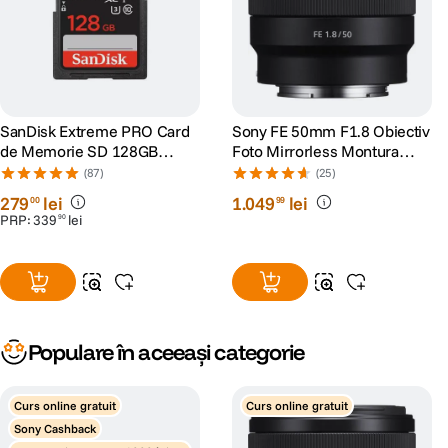
SanDisk Extreme PRO Card
Sony FE 50mm F1.8 Obiectiv
de Memorie SD 128GB
Foto Mirrorless Montura
SDXC UHS-I Class 10 U3 V30
Sony E
(87)
(25)
+ 2 Ani RescuePRO Deluxe
279
lei
1
.
049
lei
00
99
PRP:
339
lei
90
Populare în aceeași categorie
Curs online gratuit
Curs online gratuit
Sony Cashback