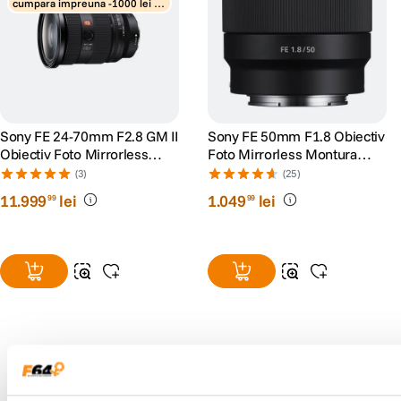
cumpara impreuna -1000 lei di
scount obiective
Sony FE 24-70mm F2.8 GM II
Sony FE 50mm F1.8 Obiectiv
Obiectiv Foto Mirrorless
Foto Mirrorless Montura
Montura Sony E
Sony E
(3)
(25)
11
.
999
lei
1
.
049
lei
99
99
Alatura-te comunitatii creatorilor