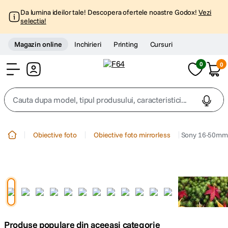
Da lumina ideilor tale! Descopera ofertele noastre Godox!
Vezi
selectia!
Magazin online
Inchirieri
Printing
Cursuri
0
0
Cont
Cauta dupa model, tipul produsului, caracteristici...
Top Cautari
Obiective foto
Obiective foto mirrorless
Sony 16-50mm 
canon g7x
1
.
trepied
2
.
trepied telefon
3
.
Produse populare din aceeasi categorie
peak design
4
.