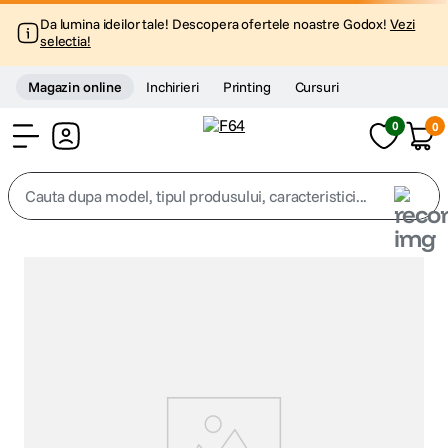
Da lumina ideilor tale! Descopera ofertele noastre Godox!
Vezi
selectia!
Magazin online
Inchirieri
Printing
Cursuri
0
0
Cont
Cauta dupa model, tipul produsului, caracteristici...
Top Cautari
canon g7x
1
.
trepied
2
.
trepied telefon
3
.
peak design
4
.