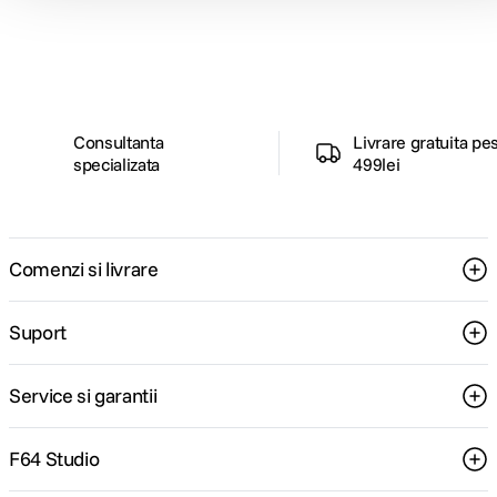
ghiduri foto-video si oferte pregatite special
pentru tine.
Consultanta
Livrare gratuita pe
specializata
499lei
Comenzi si livrare
Suport
Service si garantii
F64 Studio