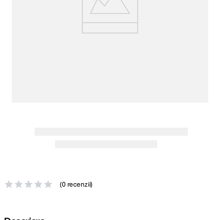
canon sx740 hs
5
.
lavaliera
6
.
card memorie
7
.
dji mic mini
8
.
dji osmo
9
.
insta 360
10
.
(
0 recenzii
)