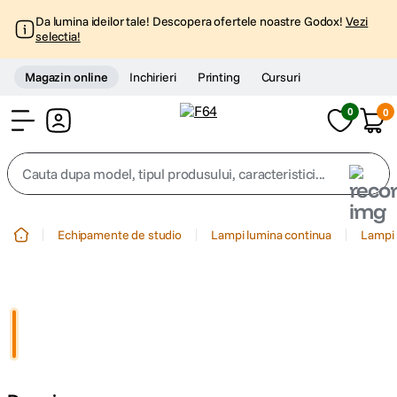
Da lumina ideilor tale! Descopera ofertele noastre Godox!
Vezi
selectia!
Magazin online
Inchirieri
Printing
Cursuri
0
0
Cont
Cauta dupa model, tipul produsului, caracteristici...
Top Cautari
Echipamente de studio
Lampi lumina continua
Lampi 
canon g7x
1
.
trepied
2
.
trepied telefon
3
.
peak design
4
.