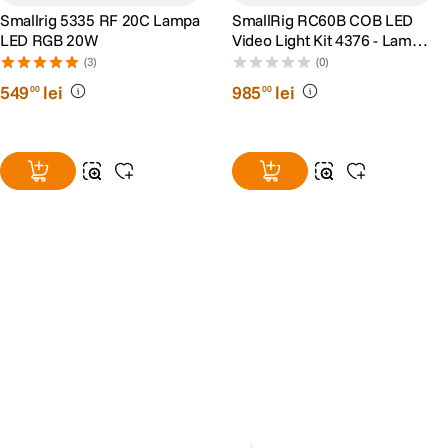
Smallrig 5335 RF 20C Lampa
SmallRig RC60B COB LED
LED RGB 20W
Video Light Kit 4376 - Lampa
LED Bicolor 2700 - 6500K
(3)
(0)
60W
549
lei
985
lei
00
00
Alatura-te comunitatii creatorilor
Descopera inspiratie, recomandari utile,
ghiduri foto-video si oferte pregatite special
pentru tine.