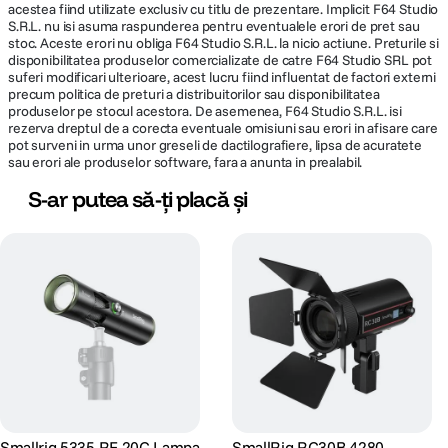
acestea fiind utilizate exclusiv cu titlu de prezentare. Implicit F64 Studio
S.R.L. nu isi asuma raspunderea pentru eventualele erori de pret sau
stoc. Aceste erori nu obliga F64 Studio S.R.L. la nicio actiune. Preturile si
disponibilitatea produselor comercializate de catre F64 Studio SRL pot
suferi modificari ulterioare, acest lucru fiind influentat de factori externi
precum politica de preturi a distribuitorilor sau disponibilitatea
produselor pe stocul acestora. De asemenea, F64 Studio S.R.L. isi
rezerva dreptul de a corecta eventuale omisiuni sau erori in afisare care
pot surveni in urma unor greseli de dactilografiere, lipsa de acuratete
sau erori ale produselor software, fara a anunta in prealabil.
S-ar putea să-ți placă și
Smallrig 5335 RF 20C Lampa
SmallRig RC30B 4280