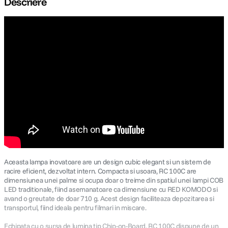
Descriere
canon sx740 hs
5
.
lavaliera
6
.
card memorie
7
.
ulanzi
8
.
insta 360
9
.
godox
10
.
Aceasta lampa inovatoare are un design cubic elegant si un sistem de
racire eficient, dezvoltat intern. Compacta si usoara, RC 100C are
dimensiunea unei palme si ocupa doar o treime din spatiul unei lampi COB
LED traditionale, fiind asemanatoare ca dimensiune cu RED KOMODO si
avand o greutate de doar 710 g. Acest design faciliteaza depozitarea si
transportul, fiind ideala pentru filmari in miscare.
Echipata cu o sursa de lumina tip Chip-on-Board, RC 100C dispune de un