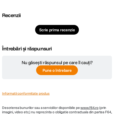
Cod producator
5380 133052
Recenzii
Scrie prima recenzie
Întrebări și răspunsuri
Nu găsești răspunsul pe care îl cauți?
Pune o întrebare
Informatii conformitate produs
Descrierea bunurilor sau a serviciilor disponibile pe
www.f64.ro
(prin
imagini, video etc.) nu reprezinta o obligatie contractuala din partea F64,