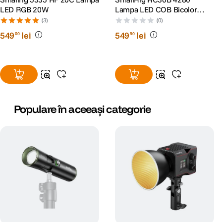
LED RGB 20W
Lampa LED COB Bicolor
30W
(3)
(0)
549
lei
549
lei
00
90
Populare în aceeași categorie