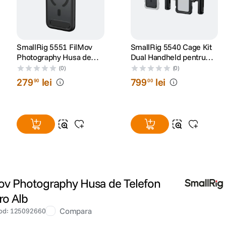
SmallRig 5551 FilMov
SmallRig 5540 Cage Kit
Photography Husa de
Dual Handheld pentru
Telefon pentru iPhone 17
iPhone 17 Pro
(0)
(0)
Pro Max Negru
279
lei
799
lei
90
00
ov Photography Husa de Telefon
ro Alb
Compara
od
:
125092660