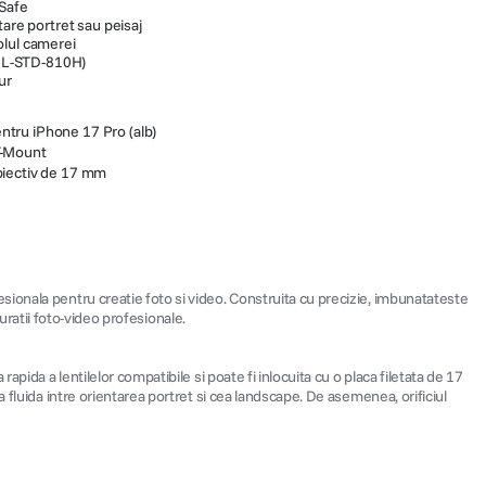
Safe
tare portret sau peisaj
olul camerei
(MIL-STD-810H)
ur
ntru iPhone 17 Pro (alb)
T-Mount
obiectiv de 17 mm
ionala pentru creatie foto si video. Construita cu precizie, imbunatateste
guratii foto-video profesionale.
pida a lentilelor compatibile si poate fi inlocuita cu o placa filetata de 17
 fluida intre orientarea portret si cea landscape. De asemenea, orificiul