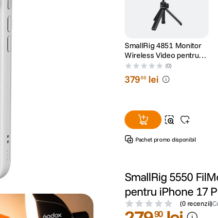
SmallRig 4851 Monitor
Wireless Video pentru
Phone Vlog Kit
(0)
379
lei
00
Pachet promo disponibil
SmallRig 5550 FilM
pentru iPhone 17 P
(
0 recenzii
)
C
279
lei
90