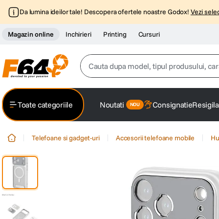
Da lumina ideilor tale! Descopera ofertele noastre Godox!
Vezi selec
Magazin online
Inchirieri
Printing
Cursuri
Cauta dupa model, tipul produsului, caracter
Top Cautari
Toate categoriile
Noutati
Consignatie
Resigila
canon g7x
1
.
Telefoane si gadget-uri
Accesorii telefoane mobile
Hu
trepied
2
.
trepied telefon
3
.
peak design
4
.
canon sx740 hs
5
.