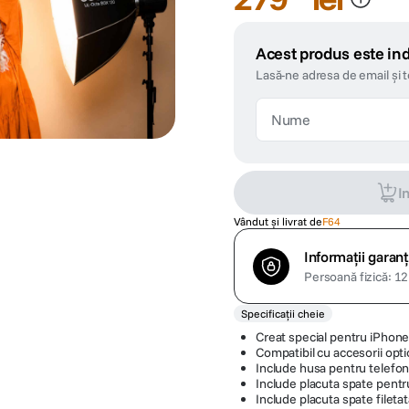
Acest produs este ind
Lasă-ne adresa de email și 
I
Vândut și livrat de
F64
Informații garanț
Persoană fizică: 12 
Specificații cheie
Creat special pentru iPhone
Compatibil cu accesorii opti
Include husa pentru telefo
Include placuta spate pentr
Include placuta spate fileta