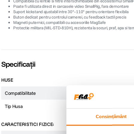
Compatibila cu lentile si filtre interschimbabile din ecosistemul Small
Poate fi utilizata direct in carcasele video SmallRig, fara demontare
Suport kickstand ajustabil intre 30°–110° pentru orientare flexibila
Buton dedicat pentru controlul camerei, cu feedback tactil precis
Magneti puternici, compatibili cu accesoriile MagSafe
Protectie militara (MIL-STD-810H), rezistenta la socuri, praf, apa si 
Specificații
HUSE
Compatibilitate
iPhone 17 Pro
Tip Husa
Dedicata
Consimțământ
CARACTERISTICI FIZICE: