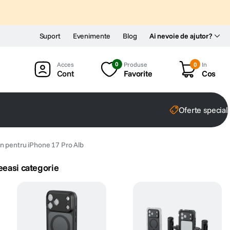
Suport
Evenimente
Blog
Ai nevoie de ajutor?
0
Produse
0
In
Cont
Favorite
Cos
Oferte special
n pentru iPhone 17 Pro Alb
eeasi categorie