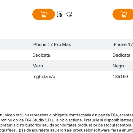
iPhone 17 Pro Max
iPhone 17
Dedicata
Dedicata
Maro
Negru
mgfc4zm/a
135160
ni, video etc.) nu reprezinta o obligatie contractuala din partea F64, acestea 
ri nu obliga F64 Studio S.R.L. la nicio actiune. Preturile si disponibilitate
de preturi a distribuitorilor sau disponibilitatea produselor pe stocul acesto
ografiere, lipsa de acuratete sau erori ale produselor software, fara a anunta