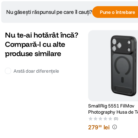
Nu găsești răspunsul pe care îl cauți?
Pune o întrebare
Nu te-ai hotărât încă?
Compară-l cu alte
produse similare
Arată doar diferențele
SmallRig 5551 FilMov
Photography Husa de T
pentru iPhone 17 Pro 
(0)
279
lei
90