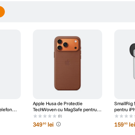
Apple Husa de Protectie
SmallRig 
elefon
TechWoven cu MagSafe pentru
pentru iP
Max Negru
iPhone 17 Pro Max Sienna
Neagra
(0)
349
lei
159
le
90
90