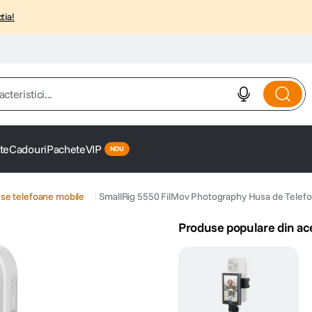
tia!
istici...
te
Cadouri
Pachete
VIP
se telefoane mobile
SmallRig 5550 FilMov Photography Husa de Telefo
Produse populare din ac