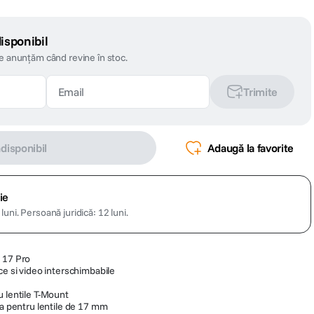
isponibil
te anunțăm când revine în stoc.
Trimite
ndisponibil
Adaugă la favorite
ie
luni.
Persoană juridică: 12 luni.
 17 Pro
ce si video interschimbabile
n
u lentile T-Mount
ta pentru lentile de 17 mm