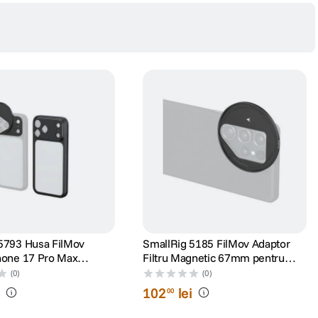
5793 Husa FilMov
SmallRig 5185 FilMov Adaptor
hone 17 Pro Max
Filtru Magnetic 67mm pentru
Huse Samsung S25 Ultra
(0)
(0)
i
102
lei
00