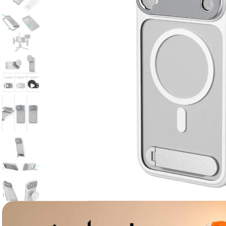
lavaliera
6
.
sony fx
7
.
card memorie
8
.
dji mic mini
9
.
dji osmo
10
.