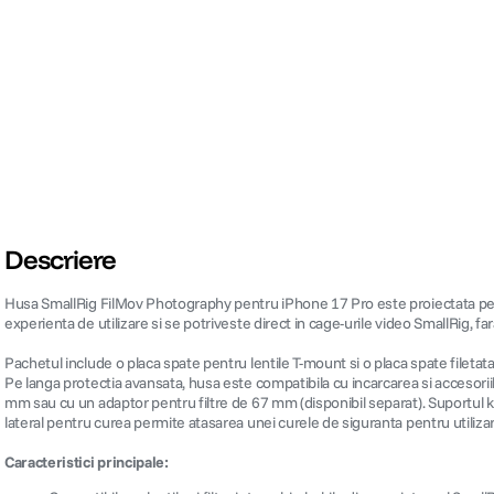
Descriere
Husa SmallRig FilMov Photography pentru iPhone 17 Pro este proiectata pentru
experienta de utilizare si se potriveste direct in cage-urile video SmallRig, far
Pachetul include o placa spate pentru lentile T-mount si o placa spate fileta
Pe langa protectia avansata, husa este compatibila cu incarcarea si accesoriile
mm sau cu un adaptor pentru filtre de 67 mm (disponibil separat). Suportul ki
lateral pentru curea permite atasarea unei curele de siguranta pentru utilizar
Caracteristici principale: