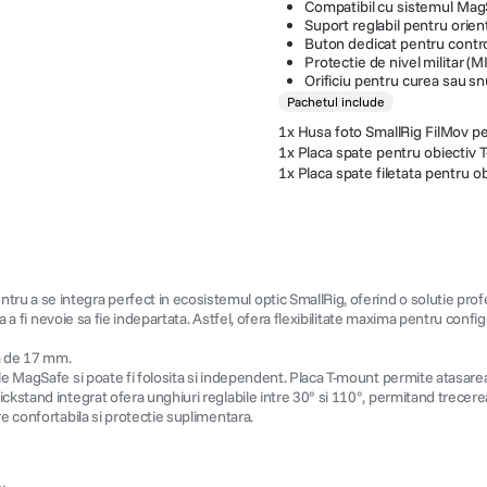
Compatibil cu sistemul Mag
Suport reglabil pentru orien
Buton dedicat pentru contr
Protectie de nivel militar 
Orificiu pentru curea sau sn
Pachetul include
1x Husa foto SmallRig FilMov pe
1x Placa spate pentru obiectiv 
1x Placa spate filetata pentru 
 a se integra perfect in ecosistemul optic SmallRig, oferind o solutie profes
a a fi nevoie sa fie indepartata. Astfel, ofera flexibilitate maxima pentru confi
ta de 17 mm.
 MagSafe si poate fi folosita si independent. Placa T-mount permite atasarea ra
ckstand integrat ofera unghiuri reglabile intre 30° si 110°, permitand trecerea
e confortabila si protectie suplimentara.