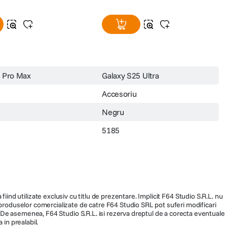
 Pro Max
Galaxy S25 Ultra
Accesoriu
Negru
5185
fiind utilizate exclusiv cu titlu de prezentare. Implicit F64 Studio S.R.L. nu
a produselor comercializate de catre F64 Studio SRL pot suferi modificari
ra. De asemenea, F64 Studio S.R.L. isi rezerva dreptul de a corecta eventuale
 in prealabil.