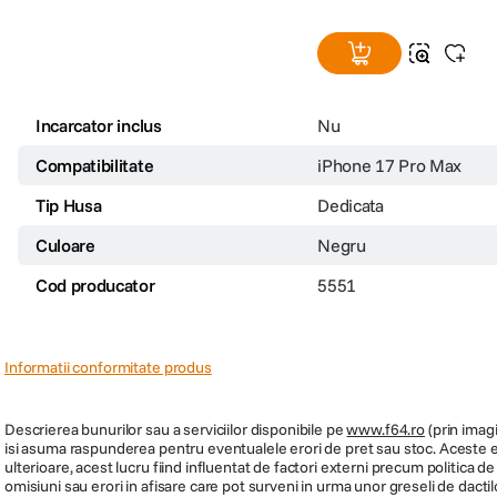
Incarcator inclus
Nu
Compatibilitate
iPhone 17 Pro Max
Tip Husa
Dedicata
Culoare
Negru
Cod producator
5551
Informatii conformitate produs
Descrierea bunurilor sau a serviciilor disponibile pe
www.f64.ro
(prin imagi
isi asuma raspunderea pentru eventualele erori de pret sau stoc. Aceste ero
ulterioare, acest lucru fiind influentat de factori externi precum politica 
omisiuni sau erori in afisare care pot surveni in urma unor greseli de dactil