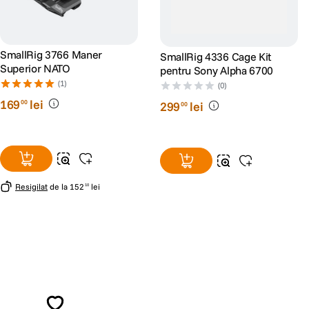
SmallRig 3766 Maner
SmallRig 4336 Cage Kit
Superior NATO
pentru Sony Alpha 6700
(1)
(0)
169
lei
00
299
lei
00
Resigilat
de la
152
lei
10
Alatura-te comunitatii creatorilor
Descopera inspiratie, recomandari utile,
ghiduri foto-video si oferte pregatite special