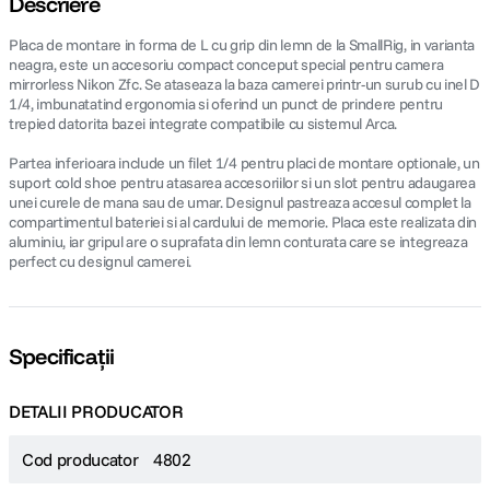
Descriere
Placa de montare in forma de L cu grip din lemn de la SmallRig, in varianta
lavaliera
5
.
neagra, este un accesoriu compact conceput special pentru camera
mirrorless Nikon Zfc. Se ataseaza la baza camerei printr-un surub cu inel D
canon sx740 hs
6
.
1/4, imbunatatind ergonomia si oferind un punct de prindere pentru
trepied datorita bazei integrate compatibile cu sistemul Arca.
card memorie
7
.
Partea inferioara include un filet 1/4 pentru placi de montare optionale, un
suport cold shoe pentru atasarea accesoriilor si un slot pentru adaugarea
unei curele de mana sau de umar. Designul pastreaza accesul complet la
sony fx
8
.
compartimentul bateriei si al cardului de memorie. Placa este realizata din
aluminiu, iar gripul are o suprafata din lemn conturata care se integreaza
dji mic mini
9
.
perfect cu designul camerei.
dji osmo pocket 4
10
.
Specificații
DETALII PRODUCATOR
Cod producator
4802