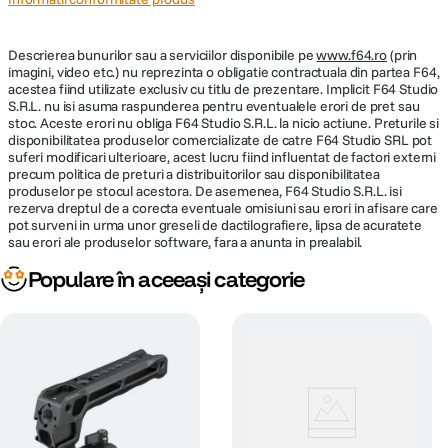
Descrierea bunurilor sau a serviciilor disponibile pe
www.f64.ro
(prin
imagini, video etc.) nu reprezinta o obligatie contractuala din partea F64,
acestea fiind utilizate exclusiv cu titlu de prezentare. Implicit F64 Studio
S.R.L. nu isi asuma raspunderea pentru eventualele erori de pret sau
stoc. Aceste erori nu obliga F64 Studio S.R.L. la nicio actiune. Preturile si
disponibilitatea produselor comercializate de catre F64 Studio SRL pot
suferi modificari ulterioare, acest lucru fiind influentat de factori externi
precum politica de preturi a distribuitorilor sau disponibilitatea
produselor pe stocul acestora. De asemenea, F64 Studio S.R.L. isi
rezerva dreptul de a corecta eventuale omisiuni sau erori in afisare care
pot surveni in urma unor greseli de dactilografiere, lipsa de acuratete
sau erori ale produselor software, fara a anunta in prealabil.
Populare în aceeași categorie