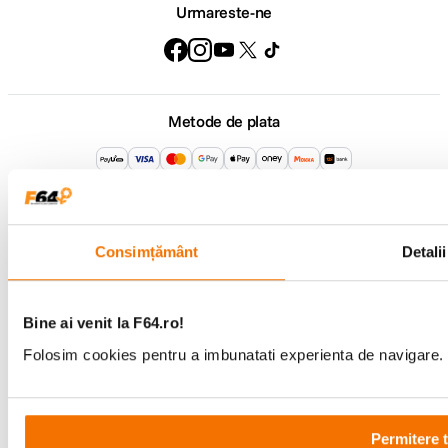
Urmareste-ne
Metode de plata
Comenzi si suport
+40 21 270 0050
Program de lucru
Consimțământ
Detalii
09:00 - 21:00
Showroom
Bd-ul Unirii 64, Bucuresti
Bine ai venit la F64.ro!
Folosim cookies pentru a imbunatati experienta de navigare. P
Permitere 
Copyright © F64 2001 - 2026