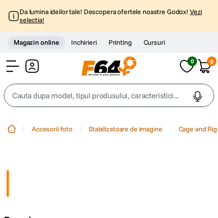
Da lumina ideilor tale! Descopera ofertele noastre Godox!
Vezi
selectia!
Magazin online
Inchirieri
Printing
Cursuri
0
0
Cont
Cauta dupa model, tipul produsului, caracteristici...
Top Cautari
Accesorii foto
Stabilizatoare de imagine
Cage and Rig
canon g7x
1
.
trepied
2
.
trepied telefon
3
.
peak design
4
.