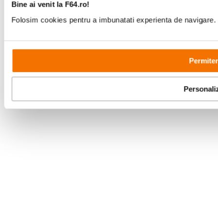
Bine ai venit la F64.ro!
Copyright © F64 2001 - 2026
Folosim cookies pentru a imbunatati experienta de navigare. P
Parteneri tehnologie:
Permiter
Personali