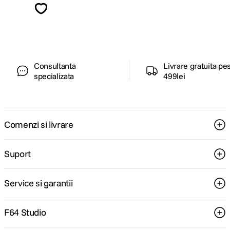
ghiduri foto-video si oferte pregatite special
pentru tine.
Consultanta
Livrare gratuita pe
specializata
499lei
Comenzi si livrare
Suport
Service si garantii
F64 Studio