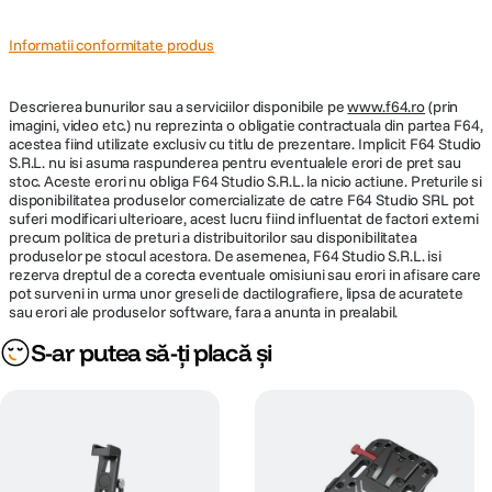
Informatii conformitate produs
Descrierea bunurilor sau a serviciilor disponibile pe
www.f64.ro
(prin
imagini, video etc.) nu reprezinta o obligatie contractuala din partea F64,
acestea fiind utilizate exclusiv cu titlu de prezentare. Implicit F64 Studio
S.R.L. nu isi asuma raspunderea pentru eventualele erori de pret sau
stoc. Aceste erori nu obliga F64 Studio S.R.L. la nicio actiune. Preturile si
disponibilitatea produselor comercializate de catre F64 Studio SRL pot
suferi modificari ulterioare, acest lucru fiind influentat de factori externi
precum politica de preturi a distribuitorilor sau disponibilitatea
produselor pe stocul acestora. De asemenea, F64 Studio S.R.L. isi
rezerva dreptul de a corecta eventuale omisiuni sau erori in afisare care
pot surveni in urma unor greseli de dactilografiere, lipsa de acuratete
sau erori ale produselor software, fara a anunta in prealabil.
S-ar putea să-ți placă și