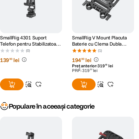
SmallRig 4301 Suport
SmallRig V Mount Placuta
Telefon pentru Stabilizatoare
Baterie cu Clema Dubla
DJI
15mm
(0)
(1)
139
lei
194
lei
90
90
Preț anterior:
319
lei
90
PRP:
319
lei
90
Populare în aceeași categorie