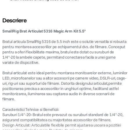
Descriere
SmallRig Brat Articulat 5316 Magic Arm Kit 5.5"
Bratul articula SmallRig 5316 de 5.5 inch este o solutie versatila si robusta
pentru montarea accesoriilor pe echipamentul dvs. de filmare. Conceput
pentru a oferi flexibilitate maxima, bratul este dotat cu suruburi de
1/4"-20 la ambele capete, permitand conectarea facila a unei game
variate de dispozitive.
Bratul articulat este ideal pentru montarea monitoarelor externe, luminilor
LED, microfoanelor sau a altor accesorii pe camere video, DSLR-uri, cage-
uri, rig-uri sau suporturi de filmare. Datorita designului articulat,permite
pozitionarea precisa a accesoriilor in unghiuri optime, facilitand astfel
monitorizarea, iluminarea sau captarea audio in diverse scenarii de
filmare.
Caracteristici Tehnice si Beneficii:
Suruburi 1/4"-20: Bratul este prevazut cu suruburi standard de 1/4"-20,
asigurand compatibilitatea cu majoritatea accesoriilor de filmare.
Design Articulat: Articulatiile flexibile permit ajustarea usoara a pozitiei