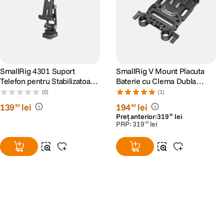
SmallRig 4301 Suport
SmallRig V Mount Placuta
Telefon pentru Stabilizatoare
Baterie cu Clema Dubla
DJI
15mm
(0)
(1)
139
lei
194
lei
90
90
Preț anterior:
319
lei
90
PRP:
319
lei
90
Alatura-te comunitatii creatorilor
Descopera inspiratie, recomandari utile,