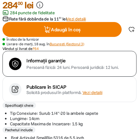
284
lei
00
284 puncte de fidelitate
canon sx740 hs
5
.
Rate fără dobânda de la
11
lei
Vezi detalii
83
lavaliera
6
.
Adaugă în coș
În stoc de la furnizor
sony fx
7
.
Livrare: de marți, 18 aug. în
Bucuresti (Sectorul 3)
Vândut și livrat de
F64
card memorie
8
.
Informații garanție
Persoană fizică: 24 luni.
Persoană juridică: 12 luni.
dji mic mini
9
.
Publicare în SICAP
dji osmo
10
.
Solicită produsul în platformă.
Vezi detalii
Specificații cheie
Tip Conexiune: Surub 1/4"-20 la ambele capete
Lungime: 14cm
Capacitate Maxima de Incarcare: 1.5 kg
Pachetul include
Brat Articulat SmallRig 5316 de 5.5 inch