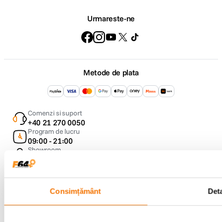
Urmareste-ne
Metode de plata
Comenzi si suport
+40 21 270 0050
Program de lucru
09:00 - 21:00
Showroom
Bd-ul Unirii 64, Bucuresti
Consimțământ
Deta