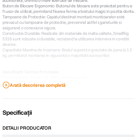
accesoriilor, oferind o mare libertate de miscare.
Buton de Blocare Ergonomic: Butonul de blocare este proiectat pentru a
fi usor de utilizat, permitand fixarea ferma a bratului magic in pozitia dorita.
Tampoane de Protectie: Capatul destinat montarii monitoarelor este
prevazut cu tampoane de protectie, prevenind astfel zgarieturile si
asigurand o conexiune sigura.
Constructie Durabila: Realizate din materiale de inalta calitate, SmallRig
5316 sunt robuste si durabile, rezistand la utilizarea intensiva in conditii
diverse.
Capacitate Maxima de Incarcare: Bratul suporta o greutate de pana la 1.5
kg, permitand montarea in siguranta a majoritatii accesoriilor.
Specificatii Tehnice Principale:
Tip Conexiune: Surub 1/4"-20 la ambele capete
Lungime: 14cm
Arată descrierea completă
Capacitate Maxima de Incarcare: 1.5 kg
Specificații
DETALII PRODUCATOR