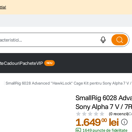
tia!
istici...
te
Cadouri
Pachete
VIP
SmallRig 6028 Advanced "HawkLock" Cage Kit pentru Sony Alpha 7 V / 7
SmallRig 6028 Adv
Sony Alpha 7 V / 7R 
(
0 recenzii
)
C
1
.
649
lei
00
1649 puncte de fidelitate