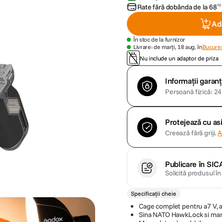
Rate fără dobânda de la
68
70
Ad
În stoc de la furnizor
Livrare: de marți, 18 aug. în
Bucures
Nu include un adaptor de priza
Informații garanț
Persoană fizică: 24 
Protejează cu a
Creează fără griji.
A
Publicare în SIC
Solicită produsul î
Specificații cheie
Cage complet pentru a7 V, a
Sina NATO HawkLock si ma