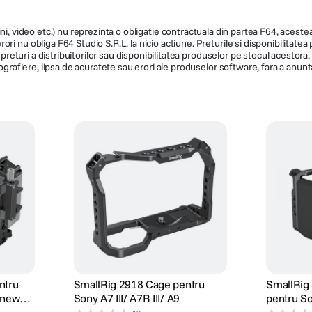
ni, video etc.) nu reprezinta o obligatie contractuala din partea F64, acestea 
ri nu obliga F64 Studio S.R.L. la nicio actiune. Preturile si disponibilitate
de preturi a distribuitorilor sau disponibilitatea produselor pe stocul acesto
ografiere, lipsa de acuratete sau erori ale produselor software, fara a anunta
ntru
SmallRig 2918 Cage pentru
SmallRig
 new
Sony A7 III/ A7R III/ A9
pentru S