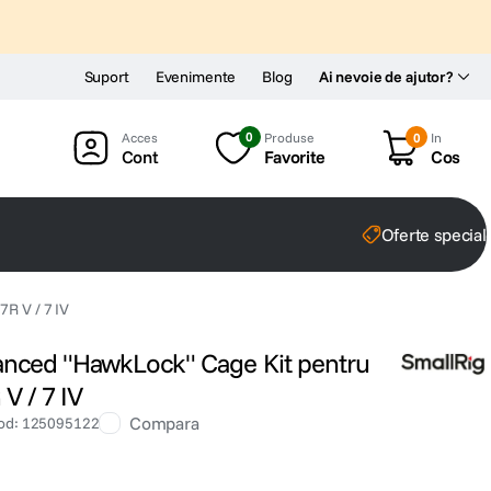
Suport
Evenimente
Blog
Ai nevoie de ajutor?
0
Produse
0
In
Cont
Favorite
Cos
Oferte special
R V / 7 IV
anced "HawkLock" Cage Kit pentru
V / 7 IV
Compara
od
:
125095122