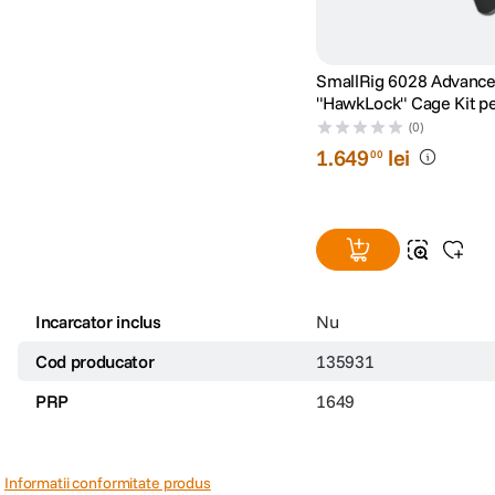
SmallRig 6028 Advanc
"HawkLock" Cage Kit p
Alpha 7 V / 7R V / 7 IV
(0)
1
.
649
lei
00
Incarcator inclus
Nu
Cod producator
135931
PRP
1649
Informatii conformitate produs