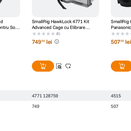
ed
SmallRig HawkLock 4771 Kit
SmallRig 
entru Sony
Advanced Cage cu Elibrare
Panasoni
Rapida pentru Sony FX3/FX30
(0)
749
lei
507
le
00
00
4771 128759
4515
749
507