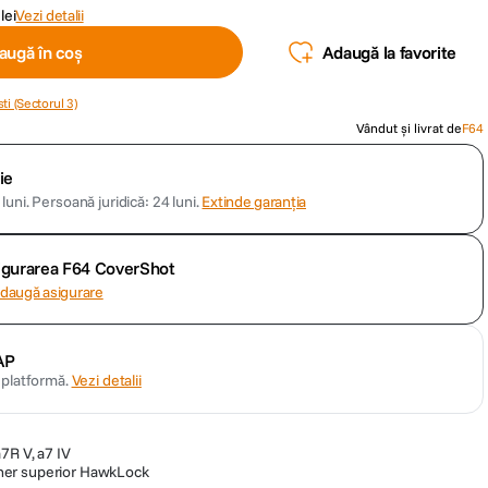
lei
Vezi detalii
augă în coș
Adaugă la favorite
ti (Sectorul 3)
Vândut și livrat de
F64
ie
luni.
Persoană juridică: 24 luni.
Extinde garanția
sigurarea F64 CoverShot
daugă asigurare
AP
n platformă.
Vezi detalii
7R V, a7 IV
ner superior HawkLock