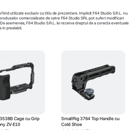
fiind utilizate exclusiv cu titlu de prezentare. Implicit F64 Studio S.R.L. nu
a produselor comercializate de catre F64 Studio SRL pot suferi modificari
ra. De asemenea, F64 Studio S.R.L. isi rezerva dreptul de a corecta eventuale
 in prealabil.
 3538B Cage cu Grip
SmallRig 3764 Top Handle cu
ony ZV-E10
Cold Shoe