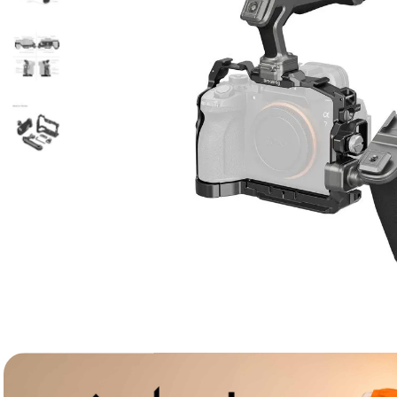
lavaliera
6
.
sony fx
7
.
card memorie
8
.
dji mic mini
9
.
dji osmo
10
.