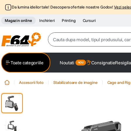
Da lumina ideilor tale! Descopera ofertele noastre Godox!
Vezi selec
Magazin online
Inchirieri
Printing
Cursuri
Cauta dupa model, tipul produsului, caracter
Top Cautari
Toate categoriile
Noutati
Consignatie
Resigila
canon g7x
1
.
Accesorii foto
Stabilizatoare de imagine
Cage and Rig
trepied
2
.
trepied telefon
3
.
peak design
4
.
canon sx740 hs
5
.