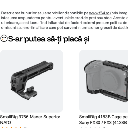
Descrierea bunurilor sau a serviciilor disponibile pe
www.f64.ro
(prin imagi
isi asuma raspunderea pentru eventualele erori de pret sau stoc. Aceste ero
ulterioare, acest lucru fiind influentat de factori externi precum politica 
omisiuni sau erori in afisare care pot surveni in urma unor greseli de dactil
S-ar putea să-ți placă și
SmallRig 3766 Maner Superior
SmallRig 4183B Cage pe
NATO
Sony FX30 / FX3 (4138B