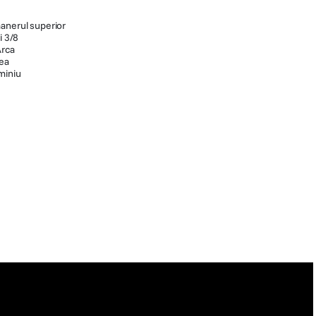
anerul superior
i 3/8
Arca
rea
miniu