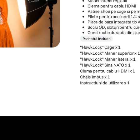
Maner lateral reglabil
Clema pentru cablu HDMI
Patine shoe pe cage si pe m
Filete pentru accesorii 1/4 s
Placa de baza integrata tip 
Soclu QD, sloturi pentru cu
Constructie durabila din alu
Pachetul include
"HawkLock" Cage x 1
"HawkLock" Maner superior x 1
"HawkLock" Maner lateral x 1
"HawkLock" Sina NATO x 1
Clema pentru cablu HDMI x 1
Cheie imbus x 1
Instructiuni de utilizare x 1