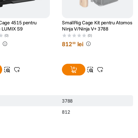
Cage 4515 pentru
SmallRig Cage Kit pentru Atomos
c LUMIX S9
Ninja V/Ninja V+ 3788
(0)
(0)
i
812
lei
00
3788
812