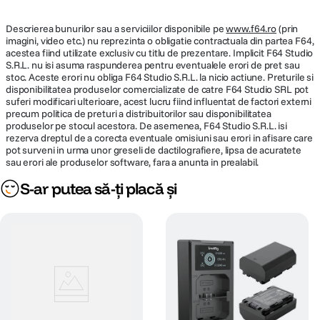
Descrierea bunurilor sau a serviciilor disponibile pe
www.f64.ro
(prin
imagini, video etc.) nu reprezinta o obligatie contractuala din partea F64,
acestea fiind utilizate exclusiv cu titlu de prezentare. Implicit F64 Studio
S.R.L. nu isi asuma raspunderea pentru eventualele erori de pret sau
stoc. Aceste erori nu obliga F64 Studio S.R.L. la nicio actiune. Preturile si
disponibilitatea produselor comercializate de catre F64 Studio SRL pot
suferi modificari ulterioare, acest lucru fiind influentat de factori externi
precum politica de preturi a distribuitorilor sau disponibilitatea
produselor pe stocul acestora. De asemenea, F64 Studio S.R.L. isi
rezerva dreptul de a corecta eventuale omisiuni sau erori in afisare care
pot surveni in urma unor greseli de dactilografiere, lipsa de acuratete
sau erori ale produselor software, fara a anunta in prealabil.
S-ar putea să-ți placă și