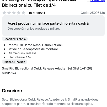
Bidirectional cu Filet de 1/4
canon sx740 hs
5
.
(
0 recenzii
)
Cod
:
125095139
lavaliera
6
.
Acest produs nu mai face parte din oferta noastră.
Descoperă mai jos produse similare.
card memorie
7
.
Specificații cheie
ulanzi
Pentru DJI Osmo Nano, Osmo Action 6
8
.
Set de doua adaptoare de montare
Clema quick release
insta 360
9
.
Filet inferior 1/4
Pachetul include
godox
10
.
SmallRig Bidirectional Quick Release Adapter Set (filet 1/4"-20)
Surub 1/4
Descriere
Setul Bidirectional Quick Release Adapter de la SmallRig include doua
adaptoare pentru a crea interfete de montare cu eliberare rapida,