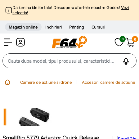
Da lumina ideilor tale! Descopera ofertele noastre Godox!
Vezi
selectia!
Magazin online
Inchirieri
Printing
Cursuri
0
0
Cont
Cauta dupa model, tipul produsului, caracteristici...
Top Cautari
Camere de actiune si drone
Accesorii camere de actiune
canon g7x
1
.
trepied
2
.
trepied telefon
3
.
SmallRig 5779 Adaptor Quick Release
peak design
4
.