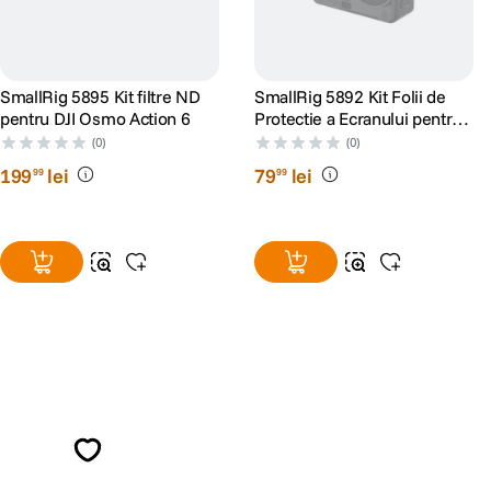
SmallRig 5895 Kit filtre ND
SmallRig 5892 Kit Folii de
pentru DJI Osmo Action 6
Protectie a Ecranului pentru
DJI Osmo Action 6
(0)
(0)
199
lei
79
lei
99
99
Alatura-te comunitatii creatorilor
Descopera inspiratie, recomandari utile,
ghiduri foto-video si oferte pregatite special
pentru tine.