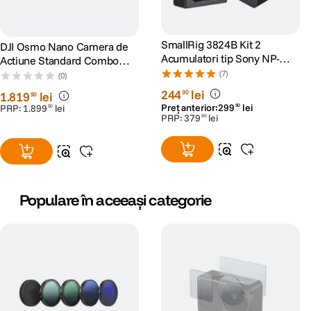
SmallRig 3824B Kit 2
DJI Osmo Nano Camera de
Acumulatori tip Sony NP-
Actiune Standard Combo
FZ100 si Incarcator
128GB
(7)
(0)
244
lei
90
1
.
819
lei
90
Preț anterior:
299
lei
PRP:
1
.
899
lei
90
90
PRP:
379
lei
90
Populare în aceeași categorie