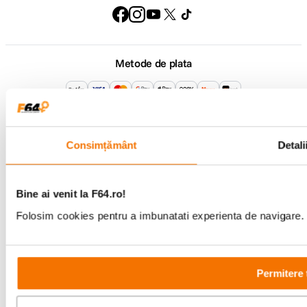
Metode de plata
Comenzi si suport
+40 21 270 0050
Program de lucru
Consimțământ
Detali
09:00 - 21:00
Showroom
Bd-ul Unirii 64, Bucuresti
Bine ai venit la F64.ro!
Folosim cookies pentru a imbunatati experienta de navigare. P
Permitere 
Copyright © F64 2001 - 2026