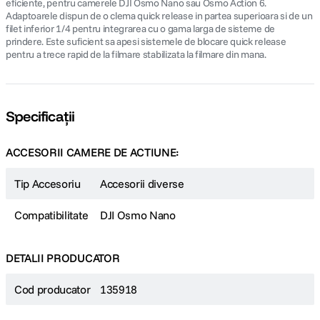
eficiente, pentru camerele DJI Osmo Nano sau Osmo Action 6.
Adaptoarele dispun de o clema quick release in partea superioara si de un
filet inferior 1/4 pentru integrarea cu o gama larga de sisteme de
prindere. Este suficient sa apesi sistemele de blocare quick release
pentru a trece rapid de la filmare stabilizata la filmare din mana.
Specificații
ACCESORII CAMERE DE ACTIUNE:
Tip Accesoriu
Accesorii diverse
Compatibilitate
DJI Osmo Nano
DETALII PRODUCATOR
Cod producator
135918