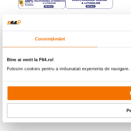
Copyright © F64 2001 - 2026
Parteneri tehnologie:
Consimțământ
Bine ai venit la F64.ro!
Folosim cookies pentru a imbunatati experienta de navigare. P
Pe