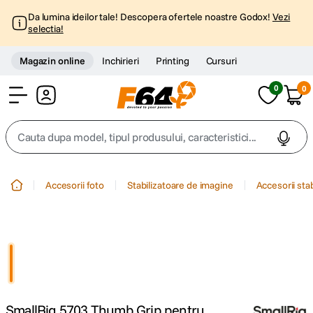
Da lumina ideilor tale! Descopera ofertele noastre Godox!
Vezi
selectia!
Magazin online
Inchirieri
Printing
Cursuri
0
0
Cont
Cauta dupa model, tipul produsului, caracteristici...
Top Cautari
Accesorii foto
Stabilizatoare de imagine
Accesorii sta
canon g7x
1
.
trepied
2
.
trepied telefon
3
.
SmallRig 5703 Thumb Grip pentru
peak design
4
.