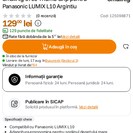
Panasonic LUMIX L10 Argintiu
canon sx740 hs
5
.
(
0 recenzii
)
Cod
:
125098871
129
lei
00
lavaliera
6
.
129 puncte de fidelitate
Rate fără dobânda de la
5
lei
Vezi detalii
37
sony fx
7
.
Adaugă în coș
card memorie
8
.
În stoc de la furnizor
Livrare: de luni, 17 aug. în
Bucuresti (Sectorul 3)
Vândut și livrat de
F64
dji mic mini
9
.
Informații garanție
Persoană fizică: 24 luni.
Persoană juridică: 24 luni.
dji osmo
10
.
Publicare în SICAP
Solicită produsul în platformă.
Vezi detalii
Specificații cheie
Compatibil cu Panasonic LUMIX L10
Adancitura ergonomica pentru sprijinul degetului mare