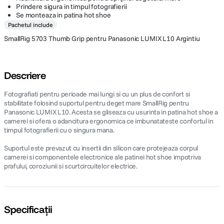
Prindere sigura in timpul fotografierii
Se monteaza in patina hot shoe
Pachetul include
SmallRig 5703 Thumb Grip pentru Panasonic LUMIX L10 Argintiu
Descriere
Fotografiati pentru perioade mai lungi si cu un plus de confort si
stabilitate folosind suportul pentru deget mare SmallRig pentru
Panasonic LUMIX L10. Acesta se gliseaza cu usurinta in patina hot shoe a
camerei si ofera o adancitura ergonomica ce imbunatateste confortul in
timpul fotografierii cu o singura mana.
Suportul este prevazut cu insertii din silicon care protejeaza corpul
camerei si componentele electronice ale patinei hot shoe impotriva
prafului, coroziunii si scurtcircuitelor electrice.
Specificații