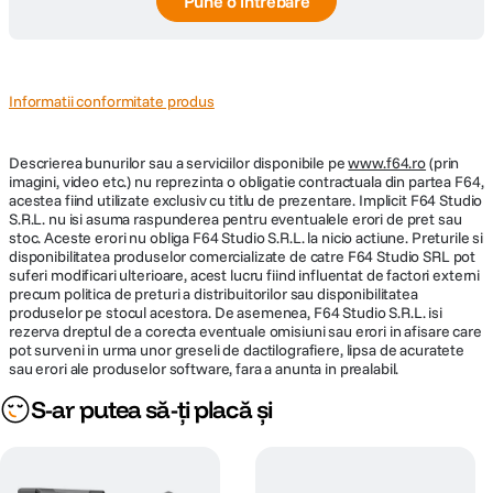
Pune o întrebare
Informatii conformitate produs
Descrierea bunurilor sau a serviciilor disponibile pe
www.f64.ro
(prin
imagini, video etc.) nu reprezinta o obligatie contractuala din partea F64,
acestea fiind utilizate exclusiv cu titlu de prezentare. Implicit F64 Studio
S.R.L. nu isi asuma raspunderea pentru eventualele erori de pret sau
stoc. Aceste erori nu obliga F64 Studio S.R.L. la nicio actiune. Preturile si
disponibilitatea produselor comercializate de catre F64 Studio SRL pot
suferi modificari ulterioare, acest lucru fiind influentat de factori externi
precum politica de preturi a distribuitorilor sau disponibilitatea
produselor pe stocul acestora. De asemenea, F64 Studio S.R.L. isi
rezerva dreptul de a corecta eventuale omisiuni sau erori in afisare care
pot surveni in urma unor greseli de dactilografiere, lipsa de acuratete
sau erori ale produselor software, fara a anunta in prealabil.
S-ar putea să-ți placă și