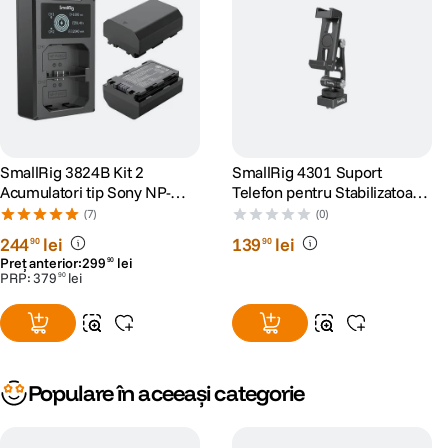
SmallRig 3824B Kit 2
SmallRig 4301 Suport
Acumulatori tip Sony NP-
Telefon pentru Stabilizatoare
FZ100 si Incarcator
DJI
(7)
(0)
244
lei
139
lei
90
90
Preț anterior:
299
lei
90
PRP:
379
lei
90
Populare în aceeași categorie