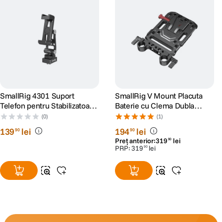
SmallRig 4301 Suport
SmallRig V Mount Placuta
Telefon pentru Stabilizatoare
Baterie cu Clema Dubla
DJI
15mm
(0)
(1)
139
lei
194
lei
90
90
Preț anterior:
319
lei
90
PRP:
319
lei
90