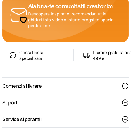
Alatura-te comunitatii creatorilor
Descopera inspiratie, recomandari utile,
ghiduri foto-video si oferte pregatite special
pentru tine.
Consultanta
Livrare gratuita pe
specializata
499lei
Comenzi si livrare
Suport
Service si garantii