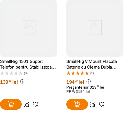
SmallRig 4301 Suport
SmallRig V Mount Placuta
Telefon pentru Stabilizatoare
Baterie cu Clema Dubla
DJI
15mm
(0)
(1)
139
lei
194
lei
90
90
Preț anterior:
319
lei
90
PRP:
319
lei
90