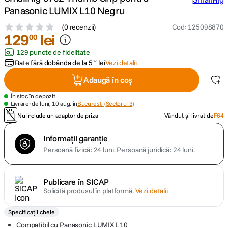
Panasonic LUMIX L10 Negru
canon sx740 hs
5
.
(
0 recenzii
)
Cod
:
125098870
129
lei
00
lavaliera
6
.
129 puncte de fidelitate
Rate fără dobânda de la
5
lei
Vezi detalii
37
sony fx
7
.
Adaugă în coș
card memorie
8
.
În stoc în depozit
Livrare: de luni, 10 aug. în
Bucuresti (Sectorul 3)
Nu include un adaptor de priza
Vândut și livrat de
F64
dji mic mini
9
.
Informații garanție
dji osmo
10
.
Persoană fizică: 24 luni.
Persoană juridică: 24 luni.
Publicare în SICAP
Solicită produsul în platformă.
Vezi detalii
Specificații cheie
Compatibil cu Panasonic LUMIX L10