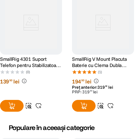
SmallRig 4301 Suport
SmallRig V Mount Placuta
Telefon pentru Stabilizatoare
Baterie cu Clema Dubla
DJI
15mm
(0)
(1)
139
lei
194
lei
90
90
Preț anterior:
319
lei
90
PRP:
319
lei
90
Populare în aceeași categorie