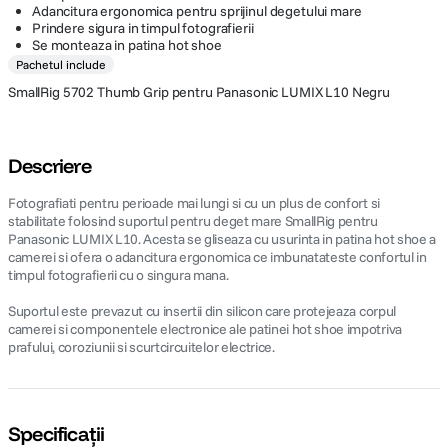
Adancitura ergonomica pentru sprijinul degetului mare
Prindere sigura in timpul fotografierii
Se monteaza in patina hot shoe
Pachetul include
SmallRig 5702 Thumb Grip pentru Panasonic LUMIX L10 Negru
Descriere
Fotografiati pentru perioade mai lungi si cu un plus de confort si
stabilitate folosind suportul pentru deget mare SmallRig pentru
Panasonic LUMIX L10. Acesta se gliseaza cu usurinta in patina hot shoe a
camerei si ofera o adancitura ergonomica ce imbunatateste confortul in
timpul fotografierii cu o singura mana.
Suportul este prevazut cu insertii din silicon care protejeaza corpul
camerei si componentele electronice ale patinei hot shoe impotriva
prafului, coroziunii si scurtcircuitelor electrice.
Specificații