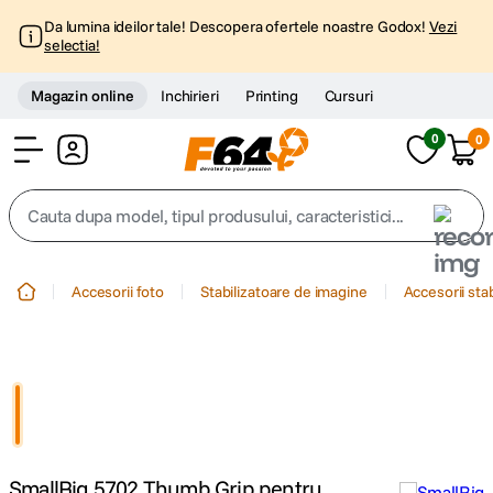
Da lumina ideilor tale! Descopera ofertele noastre Godox!
Vezi
selectia!
Magazin online
Inchirieri
Printing
Cursuri
0
0
Cont
Cauta dupa model, tipul produsului, caracteristici...
Top Cautari
Accesorii foto
Stabilizatoare de imagine
Accesorii sta
canon g7x
1
.
trepied
2
.
trepied telefon
3
.
SmallRig 5702 Thumb Grip pentru
peak design
4
.