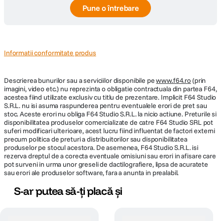
Pune o întrebare
Informatii conformitate produs
Descrierea bunurilor sau a serviciilor disponibile pe
www.f64.ro
(prin
imagini, video etc.) nu reprezinta o obligatie contractuala din partea F64,
acestea fiind utilizate exclusiv cu titlu de prezentare. Implicit F64 Studio
S.R.L. nu isi asuma raspunderea pentru eventualele erori de pret sau
stoc. Aceste erori nu obliga F64 Studio S.R.L. la nicio actiune. Preturile si
disponibilitatea produselor comercializate de catre F64 Studio SRL pot
suferi modificari ulterioare, acest lucru fiind influentat de factori externi
precum politica de preturi a distribuitorilor sau disponibilitatea
produselor pe stocul acestora. De asemenea, F64 Studio S.R.L. isi
rezerva dreptul de a corecta eventuale omisiuni sau erori in afisare care
pot surveni in urma unor greseli de dactilografiere, lipsa de acuratete
sau erori ale produselor software, fara a anunta in prealabil.
S-ar putea să-ți placă și