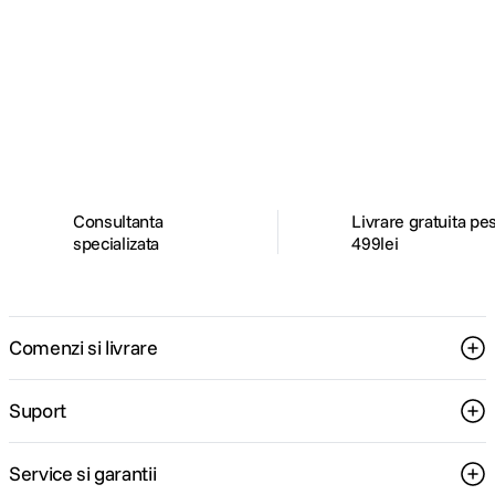
Alatura-te comunitatii creatorilor
Descopera inspiratie, recomandari utile,
ghiduri foto-video si oferte pregatite special
pentru tine.
Consultanta
Livrare gratuita pe
specializata
499lei
Comenzi si livrare
Suport
Service si garantii