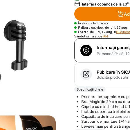
Rate fără dobânda de la
10
79
Ad
În stoc de la furnizor
Ridicare easybox: de luni, 17 aug.
Livrare: de luni, 17 aug. în
Bucuresti
Vândut și livrat de
F64
Informații garanț
Persoană fizică: 12 
Publicare în SIC
Solicită produsul î
Specificații cheie
Prindere pe suprafete cu gr
Brat Magic de 29 cm cu do
Capete cu mini ball head la 
Include suport cu trei pini
Capacitate de incarcare pana
Suruburi de montare 1/4"-2
Leviere mari pentru strang