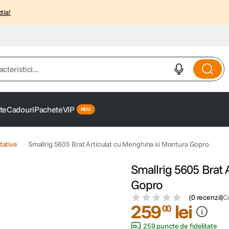
tia!
istici...
te
Cadouri
Pachete
VIP
tative
Smallrig 5605 Brat Articulat cu Menghina si Montura Gopro
Smallrig 5605 Brat 
Gopro
(
0 recenzii
)
C
259
lei
00
259 puncte de fidelitate