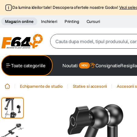
Da lumina ideilor tale! Descopera ofertele noastre Godox!
Vezi selec
Magazin online
Inchirieri
Printing
Cursuri
Cauta dupa model, tipul produsului, caracter
Top Cautari
Toate categoriile
Noutati
Consignatie
Resigila
canon g7x
1
.
Echipamente de studio
Stative si accesorii
Accesorii s
trepied
2
.
trepied telefon
3
.
peak design
4
.
canon sx740 hs
5
.