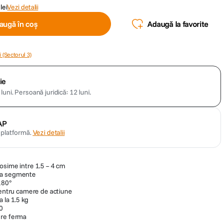
lei
Vezi detalii
augă în coș
Adaugă la favorite
 (Sectorul 3)
ie
luni.
Persoană juridică: 12 luni.
AP
n platformă.
Vezi detalii
osime intre 1.5 – 4 cm
ua segmente
180°
 pentru camere de actiune
 la 1.5 kg
0
ere ferma