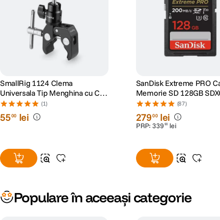
SmallRig 1124 Clema
SanDisk Extreme PRO C
Universala Tip Menghina cu Cap
Memorie SD 128GB SDX
Bila
I Class 10 U3 V30 + 2 Ani
(1)
(87)
RescuePRO Deluxe
55
lei
279
lei
00
00
PRP:
339
lei
90
Populare în aceeași categorie