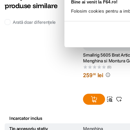
Bine ai venit la F64.ro!
produse similare
Folosim cookies pentru a imbu
Arată doar diferențele
Smallrig 5605 Brat Artic
Menghina si Montura G
(0)
259
lei
00
Incarcator inclus
Tip accesoriu stativ
Menghina