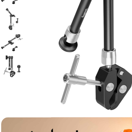
lavaliera
6
.
sony fx
7
.
card memorie
8
.
dji mic mini
9
.
dji osmo
10
.