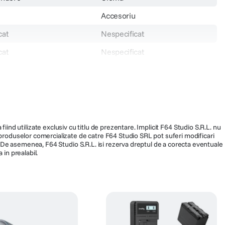
Accesoriu
cat
Nespecificat
cat
Nespecificat
cat
1.5kg
128284
202
fiind utilizate exclusiv cu titlu de prezentare. Implicit F64 Studio S.R.L. nu
a produselor comercializate de catre F64 Studio SRL pot suferi modificari
ra. De asemenea, F64 Studio S.R.L. isi rezerva dreptul de a corecta eventuale
 in prealabil.