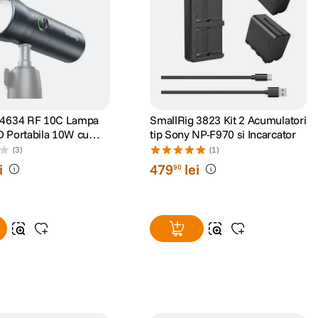
 4634 RF 10C Lampa
SmallRig 3823 Kit 2 Acumulatori
D Portabila 10W cu
tip Sony NP-F970 si Incarcator
stabil 10°-60°
(3)
(1)
i
479
lei
90