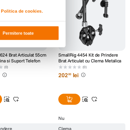
i
Politica de cookies.
Permitere toate
5624 Brat Articulat 55cm
SmallRig 4454 Kit de Prindere
na si Suport Telefon
Brat Articulat cu Clema Metalica
(0)
(0)
i
202
lei
00
Nu
indere
Clema