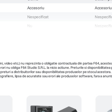
Accesoriu
Accesoriu
Nespecificat
Nespecifi
Nu
Nespecifi
1.5kg
Nespecifi
N/A
1124
134604
55
219
ni, video etc.) nu reprezinta o obligatie contractuala din partea F64, acestea 
ri nu obliga F64 Studio S.R.L. la nicio actiune. Preturile si disponibilitate
de preturi a distribuitorilor sau disponibilitatea produselor pe stocul acesto
ografiere, lipsa de acuratete sau erori ale produselor software, fara a anunta