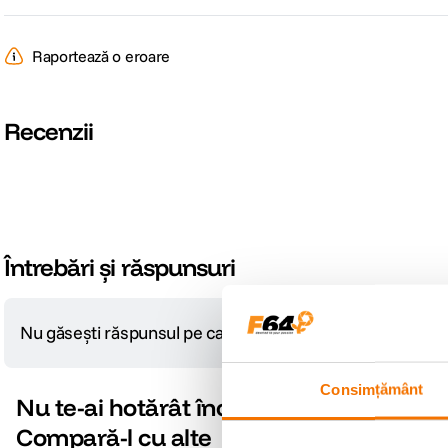
Raportează o eroare
Recenzii
Întrebări și răspunsuri
Nu găsești răspunsul pe care îl cauți?
Pune o întrebare
Consimțământ
Nu te-ai hotărât încă?
Compară-l cu alte