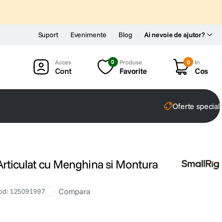
Suport
Evenimente
Blog
Ai nevoie de ajutor?
0
Produse
0
In
Cont
Favorite
Cos
Oferte special
Articulat cu Menghina si Montura
Compara
od
:
125091997