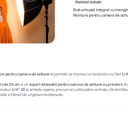
Pachetul include
Brat articulat integrat cu mengh
Montura pentru camera de acti
rt pentru camera de actiune
iti permite sa montezi un accesoriu cu filet
1/4
rm) de 29 cm
si un
suport detasabil pentru camera de actiune cu prindere 3
uruburi
1/4"-20
la ambele capete, precum si o articulatie centrala, oferind lib
ibile si filmari din unghiuri neobisnuite.