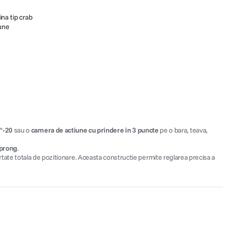
ina tip crab
une
"-20
sau o
camera de actiune cu prindere in 3 puncte
pe o bara, teava,
-prong
.
ertate totala de pozitionare. Aceasta constructie permite reglarea precisa a