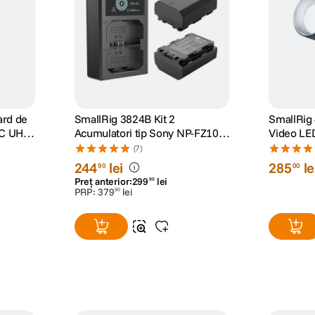
ard de
SmallRig 3824B Kit 2
SmallRig
C UHS-
Acumulatori tip Sony NP-FZ100
Video LE
si Incarcator
Focus Aju
(7)
244
lei
285
le
90
00
Preț anterior:
299
lei
90
PRP:
379
lei
90