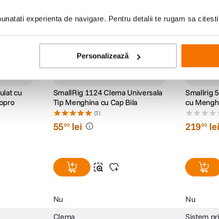
natati experienta de navigare. Pentru detalii te rugam sa citest
Personalizează
ulat cu
SmallRig 1124 Clema Universala
Smallrig 
opro
Tip Menghina cu Cap Bila
cu Menghi
(1)
55
lei
219
le
00
00
Nu
Nu
Clema
Sistem pr