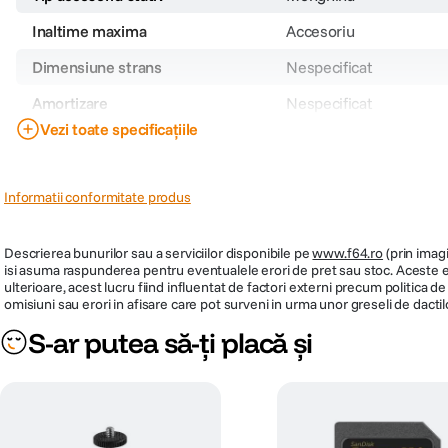
Inaltime maxima
Accesoriu
Dimensiune strans
Nespecificat
Amortizare
Nespecificat
Vezi toate specificațiile
Sarcina maxima
1.5kg
Inaltime minima
Informatii conformitate produs
Cod producator
134601
PRP
259
Descrierea bunurilor sau a serviciilor disponibile pe
www.f64.ro
(prin imagi
isi asuma raspunderea pentru eventualele erori de pret sau stoc. Aceste ero
ulterioare, acest lucru fiind influentat de factori externi precum politica 
omisiuni sau erori in afisare care pot surveni in urma unor greseli de dactil
S-ar putea să-ți placă și