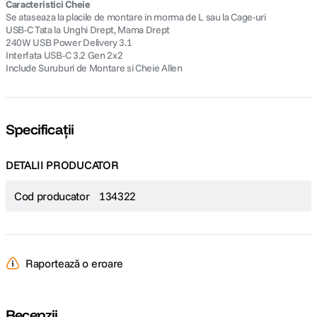
Caracteristici Cheie
Se ataseaza la placile de montare in morma de L sau la Cage-uri
USB-C Tata la Unghi Drept, Mama Drept
240W USB Power Delivery 3.1
Interfata USB-C 3.2 Gen 2x2
Include Suruburi de Montare si Cheie Allen
Specificații
DETALII PRODUCATOR
Cod producator
134322
Raportează o eroare
Recenzii