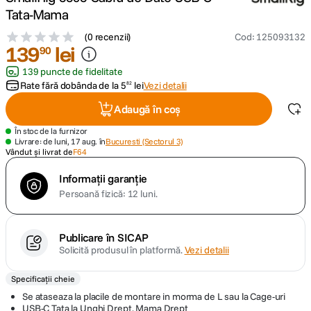
Tata-Mama
canon sx740 hs
5
.
(
0 recenzii
)
Cod
:
125093132
139
lei
90
lavaliera
6
.
139 puncte de fidelitate
Rate fără dobânda de la
5
lei
Vezi detalii
82
sony fx
7
.
Adaugă în coș
card memorie
8
.
În stoc de la furnizor
Livrare: de luni, 17 aug. în
Bucuresti (Sectorul 3)
Vândut și livrat de
F64
dji mic mini
9
.
Informații garanție
Persoană fizică: 12 luni.
dji osmo
10
.
Publicare în SICAP
Solicită produsul în platformă.
Vezi detalii
Specificații cheie
Se ataseaza la placile de montare in morma de L sau la Cage-uri
USB-C Tata la Unghi Drept, Mama Drept