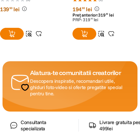
139
lei
194
lei
90
90
Preț anterior:
319
lei
90
PRP:
319
lei
90
Alatura-te comunitatii creatorilor
Descopera inspiratie, recomandari utile,
ghiduri foto-video si oferte pregatite special
pentru tine.
Consultanta
Livrare gratuita pe
specializata
499lei