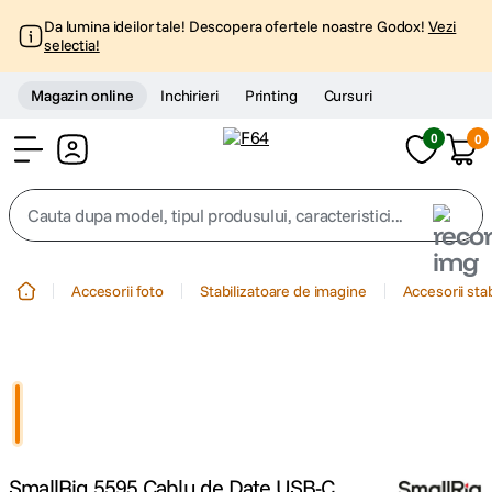
Da lumina ideilor tale! Descopera ofertele noastre Godox!
Vezi
selectia!
Magazin online
Inchirieri
Printing
Cursuri
0
0
Cont
Cauta dupa model, tipul produsului, caracteristici...
Top Cautari
Accesorii foto
Stabilizatoare de imagine
Accesorii sta
canon g7x
1
.
trepied
2
.
trepied telefon
3
.
SmallRig 5595 Cablu de Date USB-C
peak design
4
.