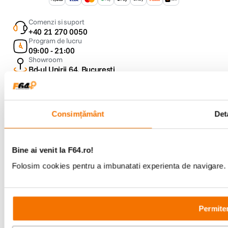
Comenzi si suport
+40 21 270 0050
Program de lucru
09:00 - 21:00
Showroom
Bd-ul Unirii 64, Bucuresti
Consimțământ
Deta
Copyright © F64 2001 - 2026
Bine ai venit la F64.ro!
Folosim cookies pentru a imbunatati experienta de navigare. P
Parteneri tehnologie:
Permiter