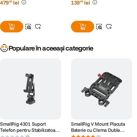
479
lei
139
lei
90
90
Populare în aceeași categorie
SmallRig 4301 Suport
SmallRig V Mount Placuta
Telefon pentru Stabilizatoare
Baterie cu Clema Dubla
DJI
15mm
(0)
(1)