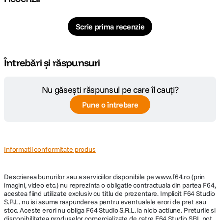
Scrie prima recenzie
Întrebări și răspunsuri
Nu găsești răspunsul pe care îl cauți?
Pune o întrebare
Informatii conformitate produs
Descrierea bunurilor sau a serviciilor disponibile pe
www.f64.ro
(prin
imagini, video etc.) nu reprezinta o obligatie contractuala din partea F64,
acestea fiind utilizate exclusiv cu titlu de prezentare. Implicit F64 Studio
S.R.L. nu isi asuma raspunderea pentru eventualele erori de pret sau
stoc. Aceste erori nu obliga F64 Studio S.R.L. la nicio actiune. Preturile si
disponibilitatea produselor comercializate de catre F64 Studio SRL pot