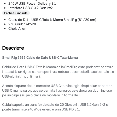
240W USB Power Delivery 3.1
Interfata USB-C 3.2 Gen 2x2
Pachetul include
Cablu de Date USB-C Tata la Mama SmallRig (8" / 20 cm)
2 x Surub 1/4"-20
Cheie Allen
Descriere
SmallRig 5595 Cablu de Date USB-C Tata-Mama
Cablul de Date USB-C Tata la Mama de la SmallRig este proiectat pentru a
fi atasat la un rig de camera pentru a reduce deconectarile accidentale ale
USB-ului in timpul filmarii.
Acesta dispune de un conector USB-C tata la unghi drept si un conector
USB-C mama cu o placa ce permite fixarea cu cele doua suruburi incluse
pe un cage sau pe o placa de montare in forma de L.
Cablul suporta un transfer de date de 20 Gb/s prin USB 3.2 Gen 2x2 si
poate transmite 240W de energie prin USB PD 3.1.