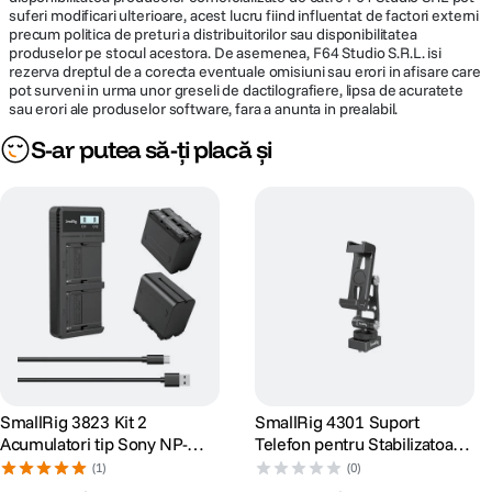
suferi modificari ulterioare, acest lucru fiind influentat de factori externi
precum politica de preturi a distribuitorilor sau disponibilitatea
produselor pe stocul acestora. De asemenea, F64 Studio S.R.L. isi
rezerva dreptul de a corecta eventuale omisiuni sau erori in afisare care
pot surveni in urma unor greseli de dactilografiere, lipsa de acuratete
sau erori ale produselor software, fara a anunta in prealabil.
S-ar putea să-ți placă și
SmallRig 3823 Kit 2
SmallRig 4301 Suport
Acumulatori tip Sony NP-
Telefon pentru Stabilizatoare
F970 si Incarcator
DJI
(1)
(0)