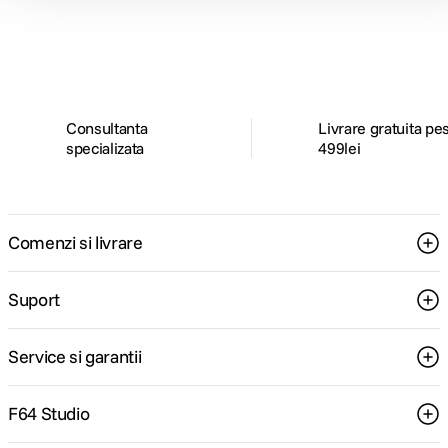
ghiduri foto-video si oferte pregatite special
pentru tine.
Consultanta
Livrare gratuita pe
specializata
499lei
Comenzi si livrare
Suport
Service si garantii
F64 Studio