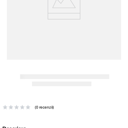
canon sx740 hs
5
.
lavaliera
6
.
card memorie
7
.
ulanzi
8
.
insta 360
9
.
godox
10
.
(
0 recenzii
)