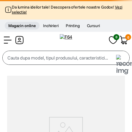
Da lumina ideilor tale! Descopera ofertele noastre Godox!
Vezi
selectia!
Magazin online
Inchirieri
Printing
Cursuri
0
0
Cont
Cauta dupa model, tipul produsului, caracteristici...
Top Cautari
canon g7x
1
.
trepied
2
.
trepied telefon
3
.
peak design
4
.