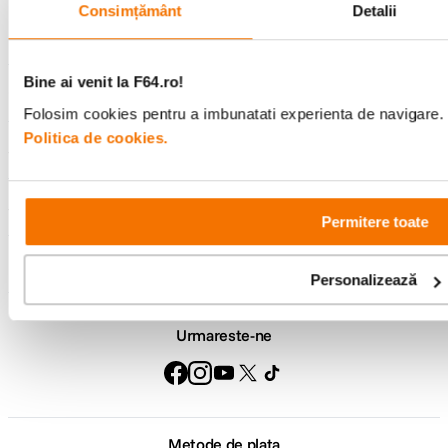
Consimțământ
Detalii
Bine ai venit la F64.ro!
Comenzi si livrare
Folosim cookies pentru a imbunatati experienta de navigare. P
Politica de cookies.
Suport
Service si garantii
Permitere toate
F64 Studio
Personalizează
Urmareste-ne
Metode de plata