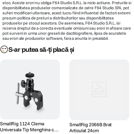
stoc. Aceste erori nu obliga F64 Studio S.R.L. la nicio actiune. Preturile si
disponibilitatea produselor comercializate de catre F64 Studio SRL pot
suferi modificari ulterioare, acest lucru fiind influentat de factori externi
precum politica de preturi a distribuitorilor sau disponibilitatea
produselor pe stocul acestora. De asemenea, F64 Studio S.R.L. isi
rezerva dreptul de a corecta eventuale omisiuni sau erori in afisare care
pot surveni in urma unor greseli de dactilografiere, lipsa de acuratete
sau erori ale produselor software, fara a anunta in prealabil.
S-ar putea să-ți placă și
SmallRig 1124 Clema
SmallRig 2066B Brat
Universala Tip Menghina cu
Articulat 24cm