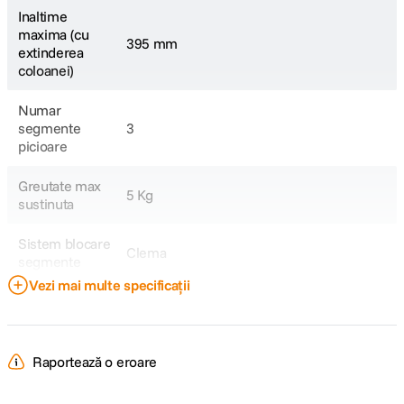
Inaltime
maxima (cu
395 mm
extinderea
coloanei)
Numar
segmente
3
picioare
Greutate max
5 Kg
sustinuta
Sistem blocare
Clema
segmente
Vezi mai multe specificații
Coloana
Nu
centrala
Inaltime minima
27.5 cm
Raportează o eroare
Dimensiune