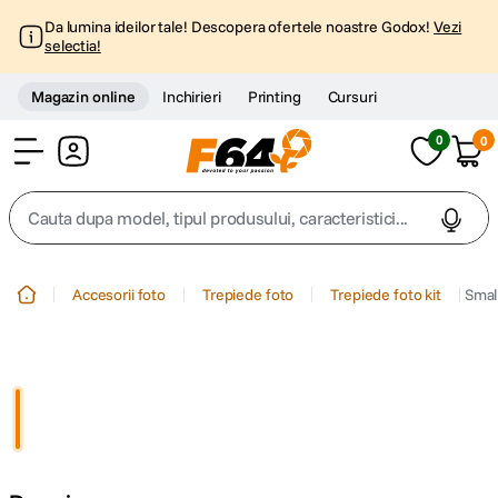
Da lumina ideilor tale! Descopera ofertele noastre Godox!
Vezi
selectia!
Magazin online
Inchirieri
Printing
Cursuri
0
0
Cont
Cauta dupa model, tipul produsului, caracteristici...
Top Cautari
Accesorii foto
Trepiede foto
Trepiede foto kit
Smal
canon g7x
1
.
trepied
2
.
trepied telefon
3
.
peak design
4
.