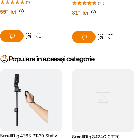
Cap Bila
(1)
(11)
55
lei
00
81
lei
00
Populare în aceeași categorie
SmallRig 4363 PT-30 Stativ
SmallRig 3474C CT-20