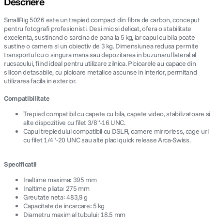
Descriere
SmallRig 5026 este un trepied compact din fibra de carbon, conceput
canon sx740 hs
5
.
pentru fotografi profesionisti. Desi mic si delicat, ofera o stabilitate
excelenta, sustinand o sarcina de pana la 5 kg, iar capul cu bila poate
lavaliera
6
.
sustine o camera si un obiectiv de 3 kg. Dimensiunea redusa permite
transportul cu o singura mana sau depozitarea in buzunarul lateral al
rucsacului, fiind ideal pentru utilizare zilnica. Picioarele au capace din
sony fx
7
.
silicon detasabile, cu picioare metalice ascunse in interior, permitand
utilizarea facila in exterior.
card memorie
8
.
Compatibilitate
dji mic mini
Trepied compatibil cu capete cu bila, capete video, stabilizatoare si
9
.
alte dispozitive cu filet 3/8"-16 UNC.
Capul trepiedului compatibil cu DSLR, camere mirrorless, cage-uri
dji osmo
10
.
cu filet 1/4"-20 UNC sau alte placi quick release Arca-Swiss.
Specificatii
Inaltime maxima: 395 mm
Inaltime pliata: 275 mm
Greutate neta: 483,9 g
Capacitate de incarcare: 5 kg
Diametru maxim al tubului: 18,5 mm