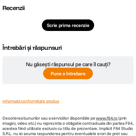
275 mm
strans
Recenzii
Tip cap trepied
Bila
Scrie prima recenzie
Material
Carbon
Filet aparat
1/4
Întrebări și răspunsuri
DETALII PRODUCATOR
Nu găsești răspunsul pe care îl cauți?
Pune o întrebare
Cod producator
130952
Informatii conformitate produs
Descrierea bunurilor sau a serviciilor disponibile pe
www.f64.ro
(prin
imagini, video etc.) nu reprezinta o obligatie contractuala din partea F64,
acestea fiind utilizate exclusiv cu titlu de prezentare. Implicit F64 Studio
S.R.L. nu isi asuma raspunderea pentru eventualele erori de pret sau