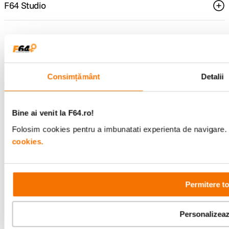
F64 Studio
Urmareste-ne
Consimțământ
Detalii
Metode de plata
Bine ai venit la F64.ro!
Folosim cookies pentru a imbunatati experienta de navigare. P
Comenzi si suport
cookies.
+40 21 270 0050
Program de lucru
09:00 - 21:00
Showroom
Permitere to
Bd-ul Unirii 64, Bucuresti
Personalizea