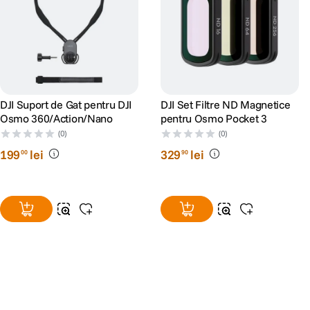
DJI Suport de Gat pentru DJI
DJI Set Filtre ND Magnetice
Osmo 360/Action/Nano
pentru Osmo Pocket 3
(0)
(0)
199
lei
329
lei
00
90