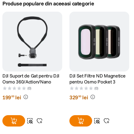
Produse populare din aceeasi categorie
canon sx740 hs
5
.
lavaliera
6
.
card memorie
7
.
ulanzi
8
.
insta 360
9
.
DJI Suport de Gat pentru DJI
DJI Set Filtre ND Magnetice
Osmo 360/Action/Nano
pentru Osmo Pocket 3
godox
10
.
(0)
(0)
199
lei
329
lei
00
90