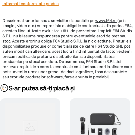
Informatii conformitate produs
Descrierea bunurilor sau a serviciilor disponibile pe
www.f64.ro
(prin
imagini, video etc.) nu reprezinta o obligatie contractuala din partea F64,
acestea fiind utilizate exclusiv cu titlu de prezentare. Implicit F64 Studio
S.R.L. nu isi asuma raspunderea pentru eventualele erori de pret sau
stoc. Aceste erori nu obliga F64 Studio S.R.L. la nicio actiune. Preturile si
disponibilitatea produselor comercializate de catre F64 Studio SRL pot
suferi modificari ulterioare, acest lucru fiind influentat de factori externi
precum politica de preturi a distribuitorilor sau disponibilitatea
produselor pe stocul acestora. De asemenea, F64 Studio S.R.L. isi
rezerva dreptul de a corecta eventuale omisiuni sau erori in afisare care
pot surveni in urma unor greseli de dactilografiere, lipsa de acuratete
sau erori ale produselor software, fara a anunta in prealabil.
S-ar putea să-ți placă și