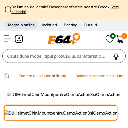
Da lumina ideilor tale! Descopera ofertele noastre Godox!
Vezi
selectia!
Magazin online
Inchirieri
Printing
Cursuri
0
0
Cont
Cauta dupa model, tipul produsului, caracteristici...
Top Cautari
Camere de actiune si drone
Accesorii camere de actiune
canon g7x
1
.
trepied
2
.
trepied telefon
3
.
peak design
4
.