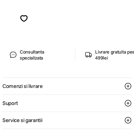
Alatura-te comunitatii creatorilor
Descopera inspiratie, recomandari utile,
ghiduri foto-video si oferte pregatite special
pentru tine.
Consultanta
Livrare gratuita pe
specializata
499lei
Comenzi si livrare
Suport
Service si garantii