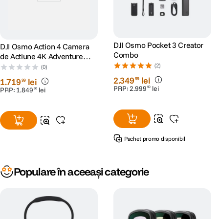
DJI Osmo Pocket 3 Creator
DJI Osmo Action 4 Camera
Combo
de Actiune 4K Adventure
Combo
(2)
(0)
2
.
349
lei
99
1
.
719
lei
99
PRP:
2
.
999
lei
90
PRP:
1
.
849
lei
90
Pachet promo disponibil
Populare în aceeași categorie