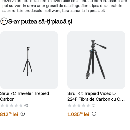
rezerva dreptul de a corecta eventuale omisiuni sau erori in afisare care
pot surveni in urma unor greseli de dactilografiere, lipsa de acuratete
sau erori ale produselor software, fara a anunta in prealabil.
S-ar putea să-ți placă și
Sirui 7C Traveler Trepied
Sirui Kit Trepied Video L-
Carbon
224F Fibra de Carbon cu Cap
Video KV-5
(0)
(0)
812
lei
1
.
035
lei
00
00