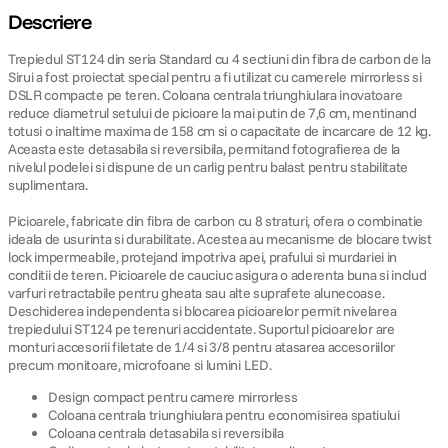
Descriere
lavaliera
5
.
Trepiedul ST124 din seria Standard cu 4 sectiuni din fibra de carbon de la
Sirui a fost proiectat special pentru a fi utilizat cu camerele mirrorless si
canon sx740 hs
6
.
DSLR compacte pe teren. Coloana centrala triunghiulara inovatoare
reduce diametrul setului de picioare la mai putin de 7,6 cm, mentinand
totusi o inaltime maxima de 158 cm si o capacitate de incarcare de 12 kg.
card memorie
7
.
Aceasta este detasabila si reversibila, permitand fotografierea de la
nivelul podelei si dispune de un carlig pentru balast pentru stabilitate
suplimentara.
sony fx
8
.
Picioarele, fabricate din fibra de carbon cu 8 straturi, ofera o combinatie
dji mic mini
9
.
ideala de usurinta si durabilitate. Acestea au mecanisme de blocare twist
lock impermeabile, protejand impotriva apei, prafului si murdariei in
conditii de teren. Picioarele de cauciuc asigura o aderenta buna si includ
dji osmo pocket 4
10
.
varfuri retractabile pentru gheata sau alte suprafete alunecoase.
Deschiderea independenta si blocarea picioarelor permit nivelarea
trepiedului ST124 pe terenuri accidentate. Suportul picioarelor are
monturi accesorii filetate de 1/4 si 3/8 pentru atasarea accesoriilor
precum monitoare, microfoane si lumini LED.
Design compact pentru camere mirrorless
Coloana centrala triunghiulara pentru economisirea spatiului
Coloana centrala detasabila si reversibila