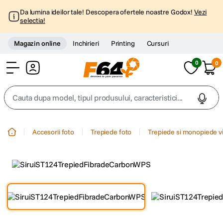
Da lumina ideilor tale! Descopera ofertele noastre Godox!
Vezi
selectia!
Magazin online
Inchirieri
Printing
Cursuri
0
0
Cont
Cauta dupa model, tipul produsului, caracteristici...
Top Cautari
Accesorii foto
Trepiede foto
Trepiede si monopiede v
canon g7x
1
.
trepied
2
.
trepied telefon
3
.
peak design
4
.