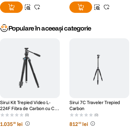
Populare în aceeași categorie
Sirui Kit Trepied Video L-
Sirui 7C Traveler Trepied
224F Fibra de Carbon cu Cap
Carbon
Video KV-5
(0)
(0)
1
.
035
lei
812
lei
00
00