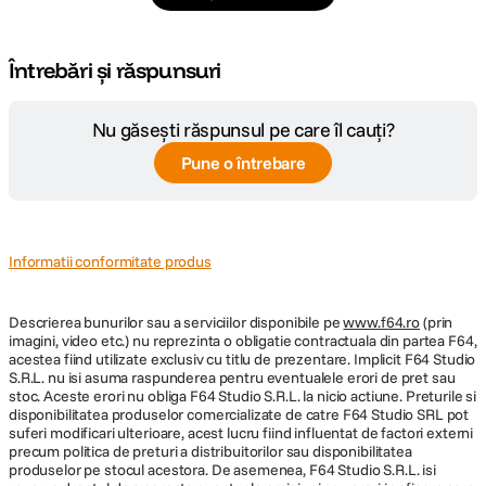
Tepuse la baza
Nespecificat
picioarelor
Întrebări și răspunsuri
Dimensiune
Nespecificat
strans
Nu găsești răspunsul pe care îl cauți?
Tip cap trepied
fara cap
Pune o întrebare
Tip produs
Nespecificat
DETALII PRODUCATOR
Informatii conformitate produs
Cod producator
115373
Descrierea bunurilor sau a serviciilor disponibile pe
www.f64.ro
(prin
imagini, video etc.) nu reprezinta o obligatie contractuala din partea F64,
acestea fiind utilizate exclusiv cu titlu de prezentare. Implicit F64 Studio
S.R.L. nu isi asuma raspunderea pentru eventualele erori de pret sau
stoc. Aceste erori nu obliga F64 Studio S.R.L. la nicio actiune. Preturile si
disponibilitatea produselor comercializate de catre F64 Studio SRL pot
suferi modificari ulterioare, acest lucru fiind influentat de factori externi
precum politica de preturi a distribuitorilor sau disponibilitatea
produselor pe stocul acestora. De asemenea, F64 Studio S.R.L. isi