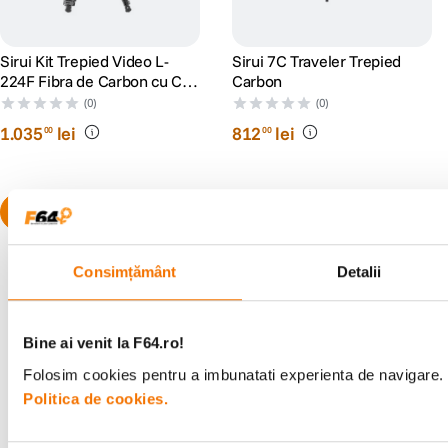
Sirui Kit Trepied Video L-
Sirui 7C Traveler Trepied
224F Fibra de Carbon cu Cap
Carbon
Video KV-5
(0)
(0)
1
.
035
lei
812
lei
00
00
Consimțământ
Detalii
Alatura-te comunitatii creatorilor
Bine ai venit la F64.ro!
Descopera inspiratie, recomandari utile,
Folosim cookies pentru a imbunatati experienta de navigare. P
ghiduri foto-video si oferte pregatite special
Politica de cookies.
pentru tine.