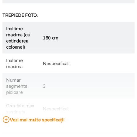
TREPIEDE FOTO:
Inaltime
maxima (cu
160 cm
extinderea
coloanei)
Inaltime
Nespecificat
maxima
Numar
segmente
3
picioare
Greutate max
Nespecificat
sustinuta
Vezi mai multe specificații
Sistem blocare
Nespecificat
segmente