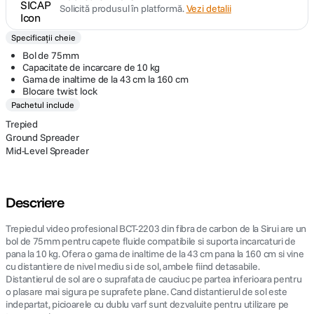
Solicită produsul în platformă.
Vezi detalii
Specificații cheie
Bol de 75mm
Capacitate de incarcare de 10 kg
Gama de inaltime de la 43 cm la 160 cm
Blocare twist lock
Pachetul include
Trepied
Ground Spreader
Mid-Level Spreader
Descriere
Trepiedul video profesional BCT-2203 din fibra de carbon de la Sirui are un
bol de 75mm pentru capete fluide compatibile si suporta incarcaturi de
pana la 10 kg. Ofera o gama de inaltime de la 43 cm pana la 160 cm si vine
cu distantiere de nivel mediu si de sol, ambele fiind detasabile.
Distantierul de sol are o suprafata de cauciuc pe partea inferioara pentru
o plasare mai sigura pe suprafete plane. Cand distantierul de sol este
indepartat, picioarele cu dublu varf sunt dezvaluite pentru utilizare pe