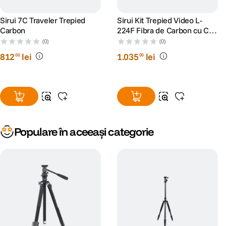
Sirui 7C Traveler Trepied
Sirui Kit Trepied Video L-
Carbon
224F Fibra de Carbon cu Cap
Video KV-5
(0)
(0)
812
lei
1
.
035
lei
00
00
Populare în aceeași categorie