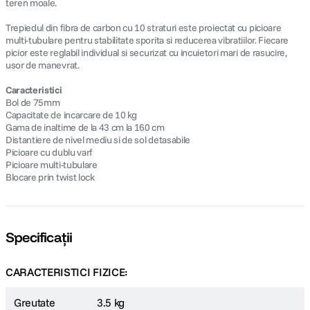
teren moale.
Trepiedul din fibra de carbon cu 10 straturi este proiectat cu picioare
multi-tubulare pentru stabilitate sporita si reducerea vibratiilor. Fiecare
picior este reglabil individual si securizat cu incuietori mari de rasucire,
usor de manevrat.
Caracteristici
Bol de 75mm
Capacitate de incarcare de 10 kg
Gama de inaltime de la 43 cm la 160 cm
Distantiere de nivel mediu si de sol detasabile
Picioare cu dublu varf
Picioare multi-tubulare
Blocare prin twist lock
Specificații
CARACTERISTICI FIZICE:
Greutate
3.5 kg