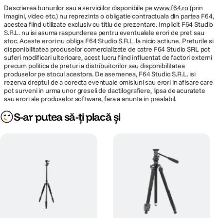
Descrierea bunurilor sau a serviciilor disponibile pe
www.f64.ro
(prin
Cod producator
104359
imagini, video etc.) nu reprezinta o obligatie contractuala din partea F64,
acestea fiind utilizate exclusiv cu titlu de prezentare. Implicit F64 Studio
S.R.L. nu isi asuma raspunderea pentru eventualele erori de pret sau
stoc. Aceste erori nu obliga F64 Studio S.R.L. la nicio actiune. Preturile si
disponibilitatea produselor comercializate de catre F64 Studio SRL pot
suferi modificari ulterioare, acest lucru fiind influentat de factori externi
precum politica de preturi a distribuitorilor sau disponibilitatea
produselor pe stocul acestora. De asemenea, F64 Studio S.R.L. isi
rezerva dreptul de a corecta eventuale omisiuni sau erori in afisare care
pot surveni in urma unor greseli de dactilografiere, lipsa de acuratete
sau erori ale produselor software, fara a anunta in prealabil.
S-ar putea să-ți placă și