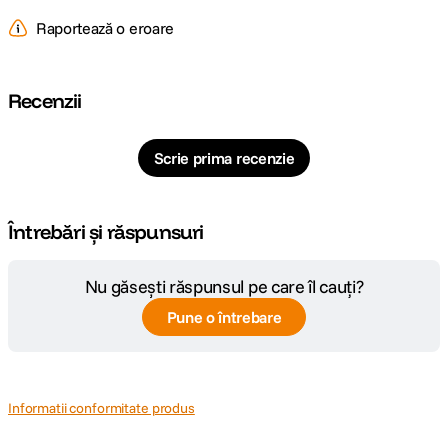
Sectiuni coloana
Raportează o eroare
Nespecificat
centrala
Carlig
Recenzii
Nespecificat
contragreutati
Inaltime minima
Nespecificat
Scrie prima recenzie
Tepuse la baza
Nespecificat
picioarelor
Întrebări și răspunsuri
Dimensiune
Nespecificat
strans
Nu găsești răspunsul pe care îl cauți?
Pune o întrebare
Tip cap trepied
fara cap
Tip produs
Nespecificat
Informatii conformitate produs
DETALII PRODUCATOR