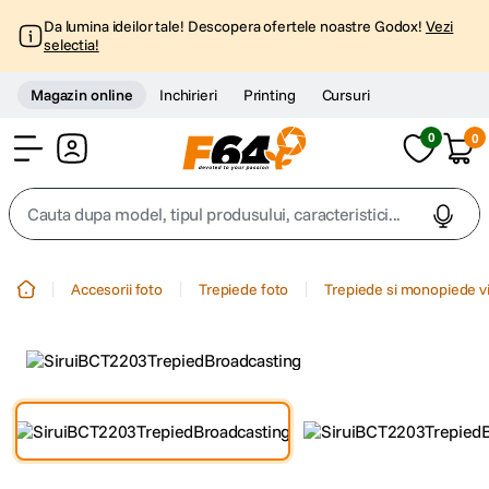
Da lumina ideilor tale! Descopera ofertele noastre Godox!
Vezi
selectia!
Magazin online
Inchirieri
Printing
Cursuri
0
0
Cont
Cauta dupa model, tipul produsului, caracteristici...
Top Cautari
Accesorii foto
Trepiede foto
Trepiede si monopiede v
canon g7x
1
.
trepied
2
.
trepied telefon
3
.
peak design
4
.