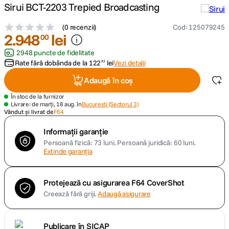
Sirui BCT-2203 Trepied Broadcasting
canon sx740 hs
5
.
(
0 recenzii
)
Cod
:
125079245
2
.
948
lei
00
lavaliera
6
.
2948 puncte de fidelitate
Rate fără dobânda de la
122
lei
Vezi detalii
83
card memorie
7
.
Adaugă în coș
dji mic mini
8
.
În stoc de la furnizor
Livrare: de marți, 18 aug. în
Bucuresti (Sectorul 3)
Vândut și livrat de
F64
dji osmo
9
.
Informații garanție
Persoană fizică: 73 luni.
Persoană juridică: 60 luni.
insta 360
10
.
Extinde garanția
Protejează cu asigurarea F64 CoverShot
Creează fără griji.
Adaugă asigurare
Publicare în SICAP