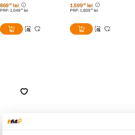
869
lei
1
.
599
lei
90
00
PRP:
1
.
049
lei
PRP:
1
.
809
lei
90
99
Alatura-te comunitatii creatorilor
Descopera inspiratie, recomandari utile,
ghiduri foto-video si oferte pregatite special
pentru tine.
Consultanta
Livrare gratuita pe
specializata
499lei