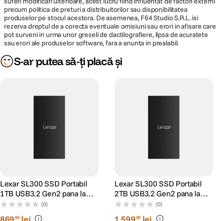
suferi modificari ulterioare, acest lucru fiind influentat de factori externi
precum politica de preturi a distribuitorilor sau disponibilitatea
produselor pe stocul acestora. De asemenea, F64 Studio S.R.L. isi
rezerva dreptul de a corecta eventuale omisiuni sau erori in afisare care
pot surveni in urma unor greseli de dactilografiere, lipsa de acuratete
sau erori ale produselor software, fara a anunta in prealabil.
S-ar putea să-ți placă și
Lexar SL300 SSD Portabil
Lexar SL300 SSD Portabil
1TB USB3.2 Gen2 pana la
2TB USB3.2 Gen2 pana la
R1050/W1000
R1050/W1000
(0)
(0)
869
lei
1
.
599
lei
90
00