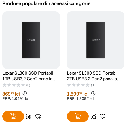
Produse populare din aceeasi categorie
canon sx740 hs
5
.
lavaliera
6
.
card memorie
7
.
dji mic mini
8
.
dji osmo
9
.
Lexar SL300 SSD Portabil
Lexar SL300 SSD Portabil
1TB USB3.2 Gen2 pana la
2TB USB3.2 Gen2 pana la
insta 360
10
.
R1050/W1000
R1050/W1000
(0)
(0)
869
lei
1
.
599
lei
90
00
PRP:
1
.
049
lei
PRP:
1
.
809
lei
90
99