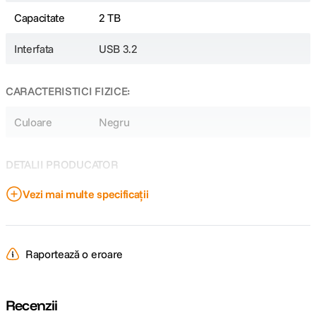
Capacitate
2 TB
Interfata
USB 3.2
CARACTERISTICI FIZICE:
Culoare
Negru
DETALII PRODUCATOR
Vezi mai multe specificații
Cod producator
SP020TBPSDPC60CK
Raportează o eroare
Recenzii