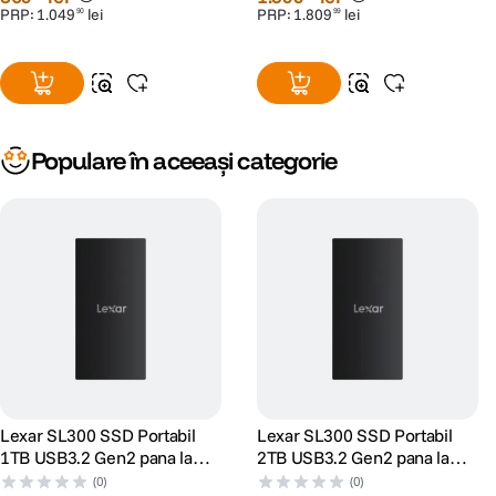
PRP:
1
.
049
lei
PRP:
1
.
809
lei
90
99
Populare în aceeași categorie
Lexar SL300 SSD Portabil
Lexar SL300 SSD Portabil
1TB USB3.2 Gen2 pana la
2TB USB3.2 Gen2 pana la
R1050/W1000
R1050/W1000
(0)
(0)