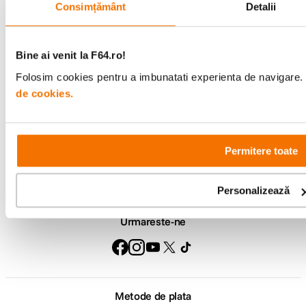
Consimțământ
Detalii
Comenzi si livrare
Bine ai venit la F64.ro!
Folosim cookies pentru a imbunatati experienta de navigare. P
Suport
de cookies.
Service si garantii
Permitere toate
F64 Studio
Personalizează
Urmareste-ne
Metode de plata