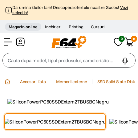
Da lumina ideilor tale! Descopera ofertele noastre Godox!
Vezi
selectia!
Magazin online
Inchirieri
Printing
Cursuri
0
0
Cont
Cauta dupa model, tipul produsului, caracteristici...
Top Cautari
Accesorii foto
Memorii externe
SSD Solid State Disk
canon g7x
1
.
trepied
2
.
trepied telefon
3
.
peak design
4
.