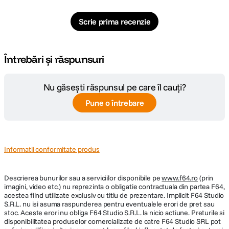
Scrie prima recenzie
Întrebări și răspunsuri
Nu găsești răspunsul pe care îl cauți?
Pune o întrebare
Informatii conformitate produs
Descrierea bunurilor sau a serviciilor disponibile pe
www.f64.ro
(prin
imagini, video etc.) nu reprezinta o obligatie contractuala din partea F64,
acestea fiind utilizate exclusiv cu titlu de prezentare. Implicit F64 Studio
S.R.L. nu isi asuma raspunderea pentru eventualele erori de pret sau
stoc. Aceste erori nu obliga F64 Studio S.R.L. la nicio actiune. Preturile si
disponibilitatea produselor comercializate de catre F64 Studio SRL pot