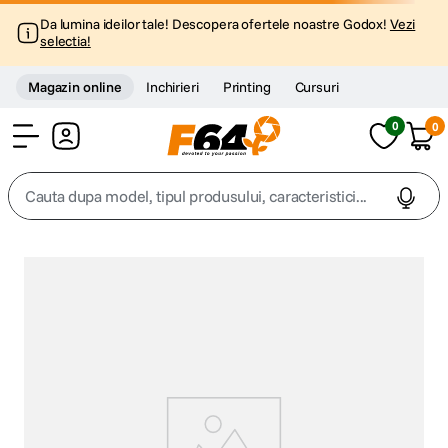
Da lumina ideilor tale! Descopera ofertele noastre Godox!
Vezi
selectia!
Magazin online
Inchirieri
Printing
Cursuri
0
0
Cont
Cauta dupa model, tipul produsului, caracteristici...
Top Cautari
canon g7x
1
.
trepied
2
.
trepied telefon
3
.
peak design
4
.