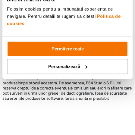
Folosim cookies pentru a imbunatati experienta de
navigare. Pentru detalii te rugam sa citesti
Politica de
cookies.
Informatii conformitate produs
Descrierea bunurilor sau a serviciilor disponibile pe
www.f64.ro
(prin
imagini, video etc.) nu reprezinta o obligatie contractuala din partea F64,
Permitere toate
acestea fiind utilizate exclusiv cu titlu de prezentare. Implicit F64 Studio
S.R.L. nu isi asuma raspunderea pentru eventualele erori de pret sau
stoc. Aceste erori nu obliga F64 Studio S.R.L. la nicio actiune. Preturile si
Personalizează
disponibilitatea produselor comercializate de catre F64 Studio SRL pot
suferi modificari ulterioare, acest lucru fiind influentat de factori externi
precum politica de preturi a distribuitorilor sau disponibilitatea
produselor pe stocul acestora. De asemenea, F64 Studio S.R.L. isi
rezerva dreptul de a corecta eventuale omisiuni sau erori in afisare care
pot surveni in urma unor greseli de dactilografiere, lipsa de acuratete
sau erori ale produselor software, fara a anunta in prealabil.
Alatura-te comunitatii creatorilor
Descopera inspiratie, recomandari utile,