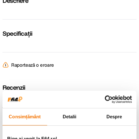
Descriere
Specificații
Raportează o eroare
Recenzii
Întrebări și răspunsuri
Consimțământ
Detalii
Despre
Nu găsești răspunsul pe care îl cauți?
Pune o întrebare
Bine ai venit la F64.ro!