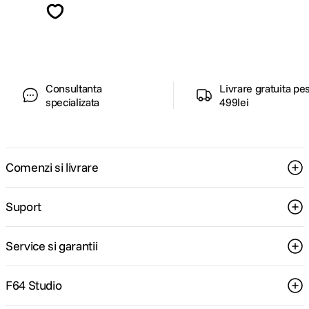
ghiduri foto-video si oferte pregatite special
pentru tine.
Consultanta
Livrare gratuita pe
specializata
499lei
Comenzi si livrare
Suport
Service si garantii
F64 Studio