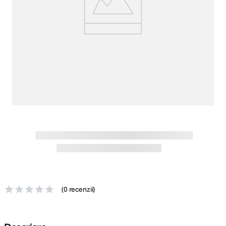
canon sx740 hs
5
.
lavaliera
6
.
card memorie
7
.
ulanzi
8
.
insta 360
9
.
godox
10
.
(
0 recenzii
)