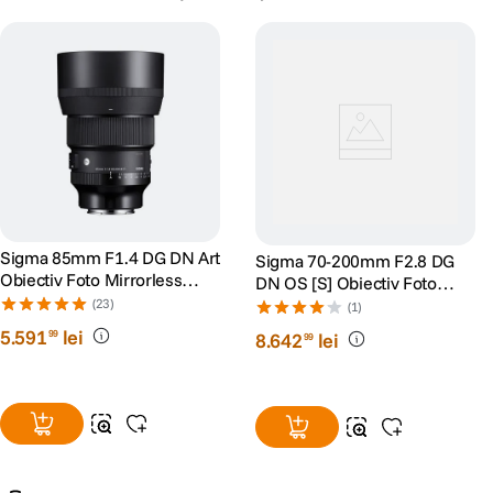
Sigma 85mm F1.4 DG DN Art
Sigma 70-200mm F2.8 DG
Obiectiv Foto Mirrorless
DN OS [S] Obiectiv Foto
Montura Sony FE
Mirrorless Montura Sony E
(23)
(1)
5
.
591
lei
99
8
.
642
lei
99