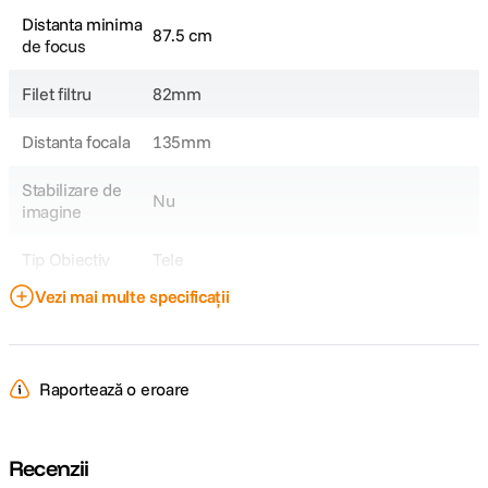
Distanta minima
87.5 cm
de focus
Filet filtru
82mm
Distanta focala
135mm
Stabilizare de
Nu
imagine
Tip Obiectiv
Tele
Vezi mai multe specificații
Gama Obiectiv
Sigma Art
Obiectiv Fix /
Fix
Zoom
Raportează o eroare
Focala Fixa
135mm
Recenzii
Unghi de
18.2°