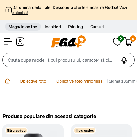
Da lumina ideilor tale! Descopera ofertele noastre Godox!
Vezi
selectia!
Magazin online
Inchirieri
Printing
Cursuri
0
0
Cont
Cauta dupa model, tipul produsului, caracteristici...
Top Cautari
Obiective foto
Obiective foto mirrorless
Sigma 135mm Ob
canon g7x
1
.
trepied
2
.
Produse populare din aceeasi categorie
trepied telefon
3
.
filtru cadou
filtru cadou
peak design
4
.