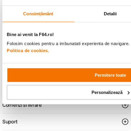
Consimțământ
Detalii
Alatura-te comunitatii creatorilor
Descopera inspiratie, recomandari utile,
Bine ai venit la F64.ro!
ghiduri foto-video si oferte pregatite special
Folosim cookies pentru a imbunatati experienta de navigare. P
pentru tine.
Politica de cookies.
Consultanta
Livrare gratuita pe
Permitere toate
specializata
499lei
Personalizează
Comenzi si livrare
Suport