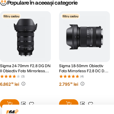
Populare în aceeași categorie
filtru cadou
filtru cadou
Sigma 24-70mm F2.8 DG DN
Sigma 18-50mm Obiectiv
II Obiectiv Foto Mirrorless
Foto Mirrorless F2.8 DC DN
Montura Sony E
Contemporary Montura Sony
(3)
(4)
E
6
.
862
lei
2
.
795
lei
99
99