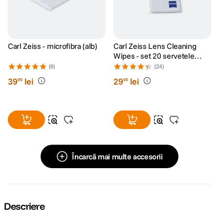
Carl Zeiss - microfibra (alb)
Carl Zeiss Lens Cleaning
Wipes - set 20 servetele
umede
(6)
(24)
39
lei
29
lei
90
90
Încarcă mai multe accesorii
Descriere