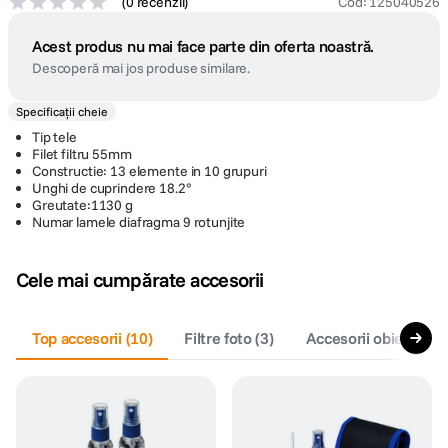
(
0 recenzii
)
Cod
:
125040526
Acest produs nu mai face parte din oferta noastră.
Descoperă mai jos produse similare.
Specificații cheie
Tip tele
Filet filtru 55mm
Constructie: 13 elemente in 10 grupuri
Unghi de cuprindere 18.2°
Greutate:1130 g
Numar lamele diafragma 9 rotunjite
Cele mai cumpărate accesorii
Top accesorii
(
10
)
Filtre foto
(
3
)
Accesorii obiective f