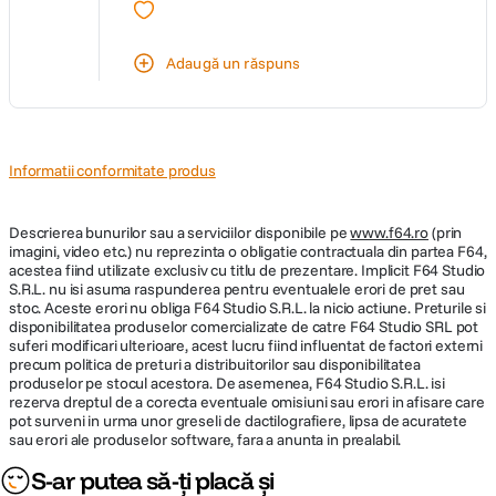
DETALII PRODUCATOR
Adaugă un răspuns
Cod producator
240965
Informatii conformitate produs
Descrierea bunurilor sau a serviciilor disponibile pe
www.f64.ro
(prin
imagini, video etc.) nu reprezinta o obligatie contractuala din partea F64,
acestea fiind utilizate exclusiv cu titlu de prezentare. Implicit F64 Studio
S.R.L. nu isi asuma raspunderea pentru eventualele erori de pret sau
stoc. Aceste erori nu obliga F64 Studio S.R.L. la nicio actiune. Preturile si
disponibilitatea produselor comercializate de catre F64 Studio SRL pot
suferi modificari ulterioare, acest lucru fiind influentat de factori externi
precum politica de preturi a distribuitorilor sau disponibilitatea
produselor pe stocul acestora. De asemenea, F64 Studio S.R.L. isi
rezerva dreptul de a corecta eventuale omisiuni sau erori in afisare care
pot surveni in urma unor greseli de dactilografiere, lipsa de acuratete
sau erori ale produselor software, fara a anunta in prealabil.
S-ar putea să-ți placă și