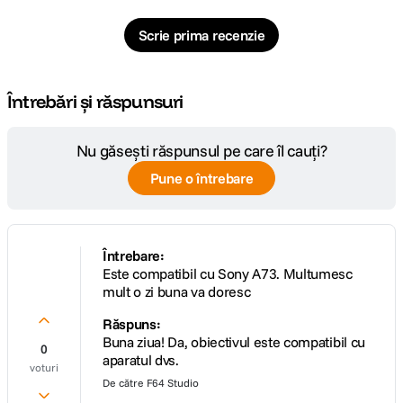
cuprindere
Scrie prima recenzie
Raport marire
0.2x
Nr. lamele
9
Întrebări și răspunsuri
diafragma
Diafragma
Nu găsești răspunsul pe care îl cauți?
f/1.8
Maxima
Pune o întrebare
Plaja diafragme
f/1.8 - f/16
DIMENSIUNE / GREUTATE:
Întrebare:
Este compatibil cu Sony A73. Multumesc
mult o zi buna va doresc
Diametru
91.4mm
maxim
Răspuns:
Buna ziua! Da, obiectivul este compatibil cu
0
Lungime
114.9 mm
aparatul dvs.
voturi
De către
F64 Studio
Greutate
1130 g