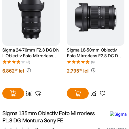
canon sx740 hs
5
.
lavaliera
6
.
card memorie
7
.
Sigma 24-70mm F2.8 DG DN
Sigma 18-50mm Obiectiv
ulanzi
8
.
II Obiectiv Foto Mirrorless
Foto Mirrorless F2.8 DC DN
Montura Sony E
Contemporary Montura Sony
(3)
(4)
E
insta 360
9
.
6
.
862
lei
2
.
795
lei
99
99
godox
10
.
Sigma 135mm Obiectiv Foto Mirrorless
F1.8 DG Montura Sony FE