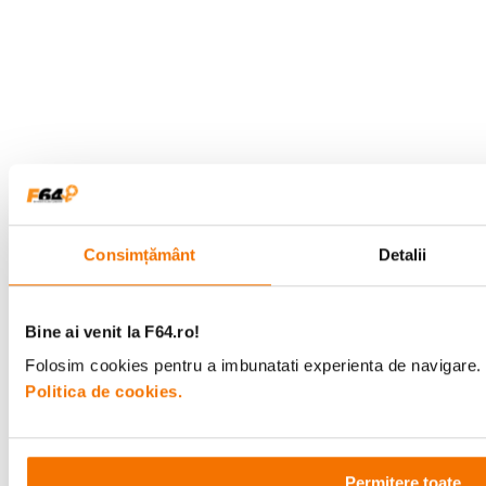
Alatura-te comunitatii creatorilor
Descopera inspiratie, recomandari utile,
ghiduri foto-video si oferte pregatite special
pentru tine.
Consimțământ
Detalii
Consultanta
Livrare gratuita pe
Bine ai venit la F64.ro!
specializata
499lei
Folosim cookies pentru a imbunatati experienta de navigare. P
Politica de cookies.
Comenzi si livrare
Permitere toate