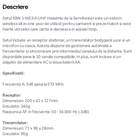
Descriere
canon sx740 hs
5
.
Setul XSW 1-ME3-A UHF Headmic de la Sennheiser este un sistem
wireless all-in-one usor de utilizat pentru cantareti si prezentatori si este
lavaliera
6
.
foarte util celor care canta si danseaza in acelasi timp.
Setul include un receptor stationar, un transmitator bodypack usor si un
sony fx
7
.
microfon cu casca. Acesta dispune de gestionare automata a
frecventelor si sincronizare prin intermediul canalului de la distanta. Sunt
disponibile pana la 10 canale compatibile. In plus, sunt incluse si un
card memorie
8
.
adaptor de alimentare AC si doua baterii AA.
dji mic mini
9
.
Specificatii:
Frecventa A: 548 pana la 572 MHz
dji osmo
10
.
Receptor:
Dimensiuni: 200 x 42 x 127mm
Greutate: 340g
Raspunsul AF in frecventa: 50 - 16.000 Hz (-3dB)
Transmitator:
Dimensiuni: 71 x 96 x 28mm
Greutate: 95g