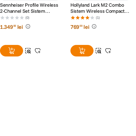
Sennheiser Profile Wireless
Hollyland Lark M2 Combo
2-Channel Set Sistem
Sistem Wireless Compact
Lavaliera Wireless 2.4 GHz
Shine Charcoal
(0)
(1)
2TX + RX
1
.
349
lei
769
lei
00
00