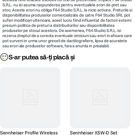
S.R.L. nu isi asuma raspunderea pentru eventualele erori de pret sau
stoc. Aceste erori nu obliga F64 Studio S.R.L. la nicio actiune. Preturile si
disponibilitatea produselor comercializate de catre F64 Studio SRL pot
suferi modificari ulterioare, acest lucru fiind influentat de factori externi
precum politica de preturi a distribuitorilor sau disponibilitatea
produselor pe stocul acestora. De asemenea, F64 Studio S.R.L. isi
rezerva dreptul de a corecta eventuale omisiuni sau erori in afisare care
pot surveni in urma unor greseli de dactilografiere, lipsa de acuratete
sau erori ale produselor software, fara a anunta in prealabil.
S-ar putea să-ți placă și
Sennheiser Profile Wireless
Sennheiser XSW-D Set