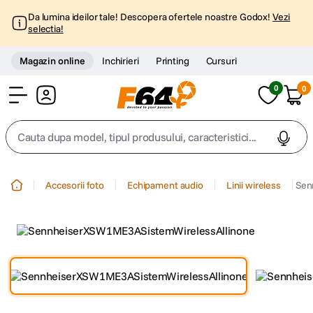
Da lumina ideilor tale! Descopera ofertele noastre Godox!
Vezi
selectia!
Magazin online
Inchirieri
Printing
Cursuri
0
0
Cont
Cauta dupa model, tipul produsului, caracteristici...
Top Cautari
Accesorii foto
Echipament audio
Linii wireless
Sen
canon g7x
1
.
trepied
2
.
trepied telefon
3
.
peak design
4
.