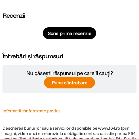
CARACTERISTICI GENERALE:
Recenzii
Alimentare
AA
Scrie prima recenzie
DETALII PRODUCATOR
Cod producator
506987
Întrebări și răspunsuri
Nu găsești răspunsul pe care îl cauți?
Pune o întrebare
Informatii conformitate produs
Descrierea bunurilor sau a serviciilor disponibile pe
www.f64.ro
(prin
imagini, video etc.) nu reprezinta o obligatie contractuala din partea F64,
acestea fiind utilizate exclusiv cu titlu de prezentare. Implicit F64 Studio