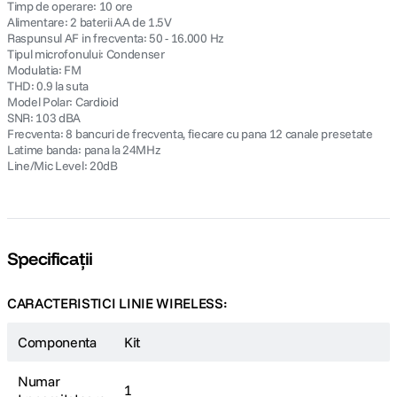
Timp de operare: 10 ore
Alimentare: 2 baterii AA de 1.5V
Raspunsul AF in frecventa: 50 - 16.000 Hz
Tipul microfonului: Condenser
Modulatia: FM
THD: 0.9 la suta
Model Polar: Cardioid
SNR: 103 dBA
Frecventa: 8 bancuri de frecventa, fiecare cu pana 12 canale presetate
Latime banda: pana la 24MHz
Line/Mic Level: 20dB
Specificații
CARACTERISTICI LINIE WIRELESS:
Componenta
Kit
Numar
1