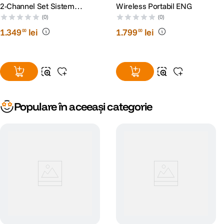
2-Channel Set Sistem
Wireless Portabil ENG
Lavaliera Wireless 2.4 GHz
(0)
(0)
2TX + RX
1
.
349
lei
1
.
799
lei
00
00
Populare în aceeași categorie