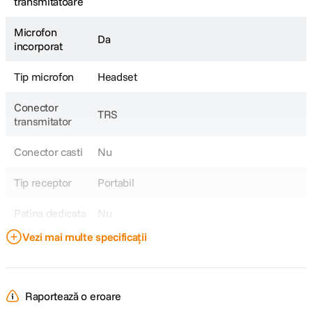
transmitatoare
Microfon
Da
incorporat
Tip microfon
Headset
Conector
TRS
transmitator
Conector casti
Nu
Tip receptor
Portabil
Patina dedicata
Nu
Vezi mai multe specificații
Banda
UHF
comunicare
Tip transmitator
Body pack
Raportează o eroare