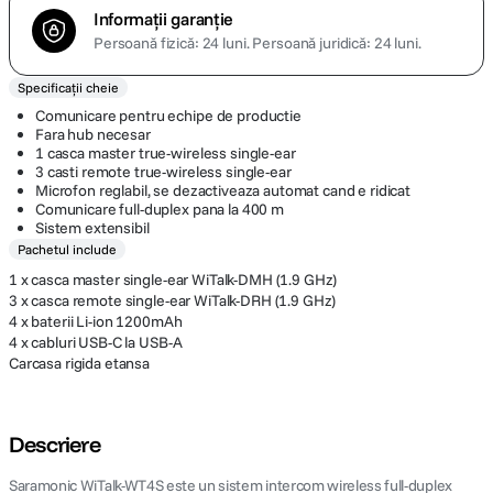
Informații garanție
Persoană fizică: 24 luni.
Persoană juridică: 24 luni.
Specificații cheie
Comunicare pentru echipe de productie
Fara hub necesar
1 casca master true-wireless single-ear
3 casti remote true-wireless single-ear
Microfon reglabil, se dezactiveaza automat cand e ridicat
Comunicare full-duplex pana la 400 m
Sistem extensibil
Pachetul include
1 x casca master single-ear WiTalk-DMH (1.9 GHz)
3 x casca remote single-ear WiTalk-DRH (1.9 GHz)
4 x baterii Li-ion 1200mAh
4 x cabluri USB-C la USB-A
Carcasa rigida etansa
Descriere
Saramonic WiTalk-WT4S este un sistem intercom wireless full-duplex