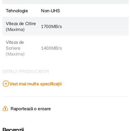
Tehnologie
Non-UHS
Viteza de Citire
1700MB/s
(Maxima)
Viteza de
Scriere
1400MB/s
(Maxima)
DETALII PRODUCATOR
Vezi mai multe specificații
Cod producator
SDCFEC-0640G-GN4NN
Raportează o eroare
Recenzii