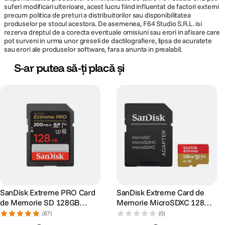
suferi modificari ulterioare, acest lucru fiind influentat de factori externi
precum politica de preturi a distribuitorilor sau disponibilitatea
produselor pe stocul acestora. De asemenea, F64 Studio S.R.L. isi
rezerva dreptul de a corecta eventuale omisiuni sau erori in afisare care
pot surveni in urma unor greseli de dactilografiere, lipsa de acuratete
sau erori ale produselor software, fara a anunta in prealabil.
S-ar putea să-ți placă și
SanDisk Extreme PRO Card
SanDisk Extreme Card de
de Memorie SD 128GB
Memorie MicroSDXC 128GB
SDXC UHS-I Class 10 U3 V30
A2 C10 V30 UHS-I U3 +
(87)
(0)
+ 2 Ani RescuePRO Deluxe
Adaptor SD + 1 An