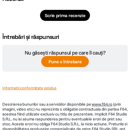
Scrie prima recenzie
Întrebări și răspunsuri
Nu găsești răspunsul pe care îl cauți?
Pune o întrebare
Informatii conformitate produs
Descrierea bunurilor sau a serviciilor disponibile pe
www.f64.ro
(prin
imagini, video etc.) nu reprezinta o obligatie contractuala din partea F64,
acestea fiind utilizate exclusiv cu titlu de prezentare. Implicit F64 Studio
S.R.L. nu isi asuma raspunderea pentru eventualele erori de pret sau
stoc. Aceste erori nu obliga F64 Studio S.R.L. la nicio actiune. Preturile si
disponibilitatea produselor comercializate de catre F64 Studio SRL pot