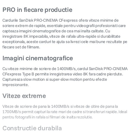
PRO in fiecare productie
Cardurile SanDisk PRO-CINEMA CFexpress ofera viteze minime de
scriere extrem de rapide, esentiale pentru videografii profesionisti care
capteaza imagini cinematografice de cea mai inalta calitate. Cu
inregistrare 8K impecabila, viteze de rafala ultra-rapide si durabilitate
exceptionala, aceste carduri te ajuta sa livrezi cele mai bune rezultate pe
fiecare set de filmare.
Imagini cinematografice
Cu viteze minime de scriere de 1400MB/s, cardul SanDisk PRO-CINEMA
CFexpress Type B permite inregistrarea video 8K fara cadre pierdute.
Captureaza slow motion si super-slow motion pentru efecte
impresionante.
Viteze extreme
Viteze de scriere de pana la 1400MB/s si viteze de citire de pana la
1700MB/s permit capturi la rate mari de cadre si transferuri rapide. Ideal
pentru fotografii in rafala si filmari de inalta rezolutie.
Constructie durabila