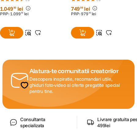
1
.
049
lei
749
lei
90
99
PRP:
1
.
099
lei
PRP:
979
lei
90
90
Alatura-te comunitatii creatorilor
Descopera inspiratie, recomandari utile,
ghiduri foto-video si oferte pregatite special
pentru tine.
Consultanta
Livrare gratuita pe
specializata
499lei