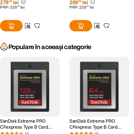
279
lei
209
lei
00
90
RescuePRO Deluxe
PRP:
339
lei
PRP:
259
lei
90
90
Populare în aceeași categorie
SanDisk Extreme PRO
SanDisk Extreme PRO
CFexpress Type B Card
CFexpress Type B Card
Memorie 128GB
Memorie 64GB
(4)
(4)