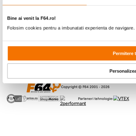
Comenzi si suport
+40 21 270 0050
Bine ai venit la F64.ro!
Program de lucru
Folosim cookies pentru a imbunatati experienta de navigare. P
09:00 - 21:00
Showroom
Bd-ul Unirii 64, Bucuresti
Permitere 
Personalize
Copyright © F64 2001 - 2026
Parteneri tehnologie: