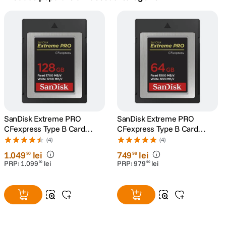
canon sx740 hs
5
.
lavaliera
6
.
card memorie
7
.
ulanzi
8
.
insta 360
SanDisk Extreme PRO
SanDisk Extreme PRO
9
.
CFexpress Type B Card
CFexpress Type B Card
Memorie 128GB
Memorie 64GB
(4)
(4)
godox
10
.
1
.
049
lei
749
lei
90
99
PRP:
1
.
099
lei
PRP:
979
lei
90
90