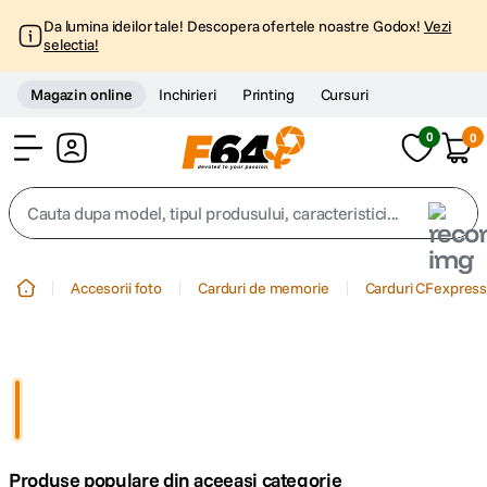
Da lumina ideilor tale! Descopera ofertele noastre Godox!
Vezi
selectia!
Magazin online
Inchirieri
Printing
Cursuri
0
0
Cont
Cauta dupa model, tipul produsului, caracteristici...
Top Cautari
Accesorii foto
Carduri de memorie
Carduri CFexpres
canon g7x
1
.
trepied
2
.
trepied telefon
3
.
Produse populare din aceeasi categorie
peak design
4
.