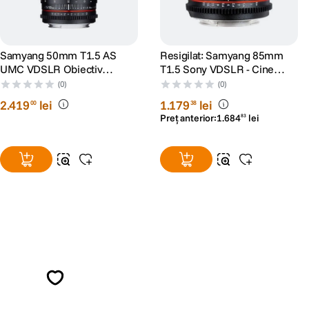
Samyang 50mm T1.5 AS
Resigilat: Samyang 85mm
UMC VDSLR Obiectiv
T1.5 Sony VDSLR - Cine
Cinematic Sony A
Lens - RS125005932-1
(0)
(0)
2
.
419
lei
1
.
179
lei
00
38
Preț anterior:
1
.
684
lei
83
Alatura-te comunitatii creatorilor
Descopera inspiratie, recomandari utile,
ghiduri foto-video si oferte pregatite special
pentru tine.