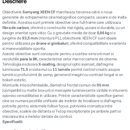
Descriere
Obiectivele
canon sx740 hs
Samyang XEEN CF
marcheaza trecerea catre o noua
5
.
generatie de echipamente cinematografice compacte, usoare si de inalta
definitie. Acestea sunt primele obiective cine full-frame care utilizeaza
lavaliera
6
.
fibra de carbon
, oferind o constructie mai rigida, usoara si durabila, cu un
design orientat spre viitor. Cu o greutate medie de doar
0,96 kg
si o
lungime de
93,5 mm
(montura PL), obiectivele XEEN CF sunt ideale
card memorie
7
.
pentru utilizarea pe
drone si gimbaluri
, oferind compatibilitate excelenta
si manevrabilitate sporita.
Aceste obiective sunt concepute pentru a sustine senzorii mari si
dji mic mini
8
.
rezolutiile
pana la 8K
, caracteristice celor mai noi camere de cinema.
Tehnologia exclusiva
X-coating
, designul optic avansat, diafragma
dji osmo
9
.
luminoasa
T1.5
si sistemul cu
11 lamele
permit control creativ asupra
luminii si profunzimii de camp, generand imagini cu contrast bogat si un
bokeh estetic.
insta 360
10
.
Monturile interschimbabile, diametrul frontal comun de
95 mm
(compatibil cu matte box-uri) si marcajele luminescente vizibile in intuneric
sporesc versatilitatea in utilizare. Printre caracteristicile specifice gamei
cine se numara pozitiile unificate ale inelelor de focalizare si diafragma,
potrivite pentru sistemele follow focus, potrivirea cromatica intre
obiective, scalele de distanta si T-stop inscriptionate pe ambele parti si
miscarea lina a inelelor dintate de control.
Specificatii: