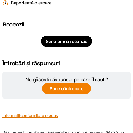
Raportează o eroare
Recenzii
Scrie prima recenzie
Întrebări și răspunsuri
Nu găsești răspunsul pe care îl cauți?
Pune o întrebare
Informatii conformitate produs
Descrierea bunurilor sau a serviciilor disponibile pe
www.f64.ro
(prin