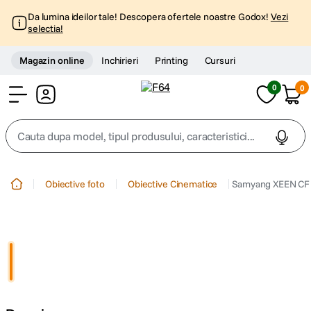
Da lumina ideilor tale! Descopera ofertele noastre Godox!
Vezi
selectia!
Magazin online
Inchirieri
Printing
Cursuri
0
0
Cont
Cauta dupa model, tipul produsului, caracteristici...
Top Cautari
Obiective foto
Obiective Cinematice
Samyang XEEN CF 
canon g7x
1
.
trepied
2
.
trepied telefon
3
.
peak design
4
.