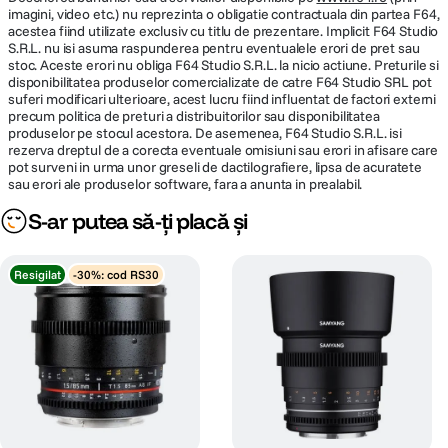
imagini, video etc.) nu reprezinta o obligatie contractuala din partea F64,
acestea fiind utilizate exclusiv cu titlu de prezentare. Implicit F64 Studio
S.R.L. nu isi asuma raspunderea pentru eventualele erori de pret sau
stoc. Aceste erori nu obliga F64 Studio S.R.L. la nicio actiune. Preturile si
disponibilitatea produselor comercializate de catre F64 Studio SRL pot
suferi modificari ulterioare, acest lucru fiind influentat de factori externi
precum politica de preturi a distribuitorilor sau disponibilitatea
produselor pe stocul acestora. De asemenea, F64 Studio S.R.L. isi
rezerva dreptul de a corecta eventuale omisiuni sau erori in afisare care
pot surveni in urma unor greseli de dactilografiere, lipsa de acuratete
sau erori ale produselor software, fara a anunta in prealabil.
S-ar putea să-ți placă și
Resigilat
-30%: cod RS30