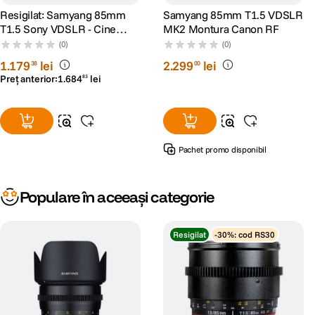
Resigilat: Samyang 85mm
Samyang 85mm T1.5 VDSLR
T1.5 Sony VDSLR - Cine
MK2 Montura Canon RF
Lens - RS125005932-1
(0)
(0)
1
.
179
lei
2
.
299
lei
38
00
Preț anterior:
1
.
684
lei
83
Pachet promo disponibil
Populare în aceeași categorie
Resigilat
-30%: cod RS30