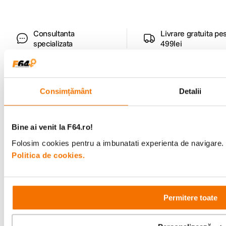
Consultanta
Livrare gratuita pe
specializata
499lei
Comenzi si livrare
Consimțământ
Detalii
Suport
Bine ai venit la F64.ro!
Folosim cookies pentru a imbunatati experienta de navigare. P
Service si garantii
Politica de cookies.
F64 Studio
Permitere toate
Urmareste-ne