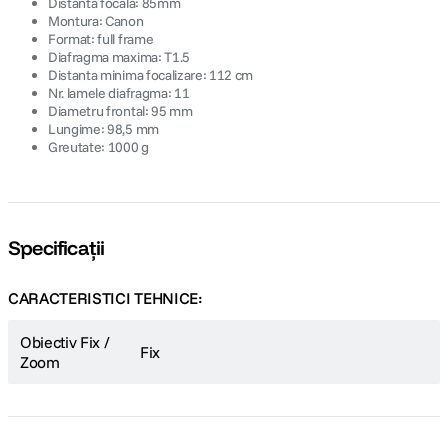
Distanta focala: 85mm
Montura: Canon
Format: full frame
Diafragma maxima: T1.5
Distanta minima focalizare: 112 cm
Nr. lamele diafragma: 11
Diametru frontal: 95 mm
Lungime: 98,5 mm
Greutate: 1000 g
Specificații
CARACTERISTICI TEHNICE:
Obiectiv Fix /
Fix
Zoom